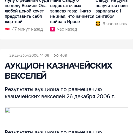
Лупу о решении суда
Майя Санду о
Санду: Не думаю,
по делу Возиян: Она
недостаточных
получится повыс
любой ценой хочет
запасах газа: Никто
зарплаты с 1
представить себя
не знал, что начнется
сентября
жертвой
война в Иране
9 часов назад
47 минут назад
час назад
29 декабря 2006, 14:06
408
АУКЦИОН КАЗНАЧЕЙСКИХ
ВЕКСЕЛЕЙ
Результаты аукциона по размещению
казначейских векселей 26 декабря 2006 г.
Результаты аукциона по размещению