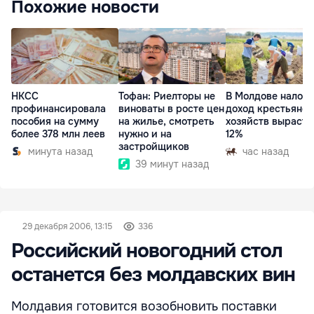
Похожие новости
НКСС
Тофан: Риелторы не
В Молдове налог 
профинансировала
виноваты в росте цен
доход крестьянск
пособия на сумму
на жилье, смотреть
хозяйств вырасте
более 378 млн леев
нужно и на
12%
застройщиков
минута назад
час назад
39 минут назад
29 декабря 2006, 13:15
336
Российский новогодний стол
останется без молдавских вин
Молдавия готовится возобновить поставки