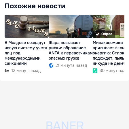
Похожие новости
Опрос
В Молдове создадут
Жара повышает
Минэкономики
новую систему учета
риски: обращение
призывает эконо
лиц под
ANTA к перевозчикам
энергию: Стирка
международными
опасных грузов
подождет, пыль
санкциями
никуда не денетс
21 минута назад
12 минут назад
30 минут наза