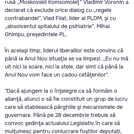
rusă „Moskovskii Komsomoleţ” Vladimir Voronin a
declarat că exclude orice dialog cu „regele
contrabandei”, Vlad Filat, lider al PLDM, şi cu
„absolventul spitalului de psihiatrie”, Mihai
Ghimpu, preşedintele PL.
În acelaşi timp, liderul liberalilor este convins că
până la Anul Nou situaţia se va limpezi. „Eu nu mă
uit nici la soare, nici la stele, dar simt că până la
Anul Nou vom face un cadou cetăţenilor".
"Dacă ajungem la o înţelegre ca să formăm o
alianţă, atunci o să fie constituit un grup de lucru
care să stabilească pârghiile şi mecanismele de
guvernare. Până pe 28 decembrie trebuie să
convoc şedinţa actualului Legislativ în care să
mulţumesc pentru conlucrare foştilor deputaţi,