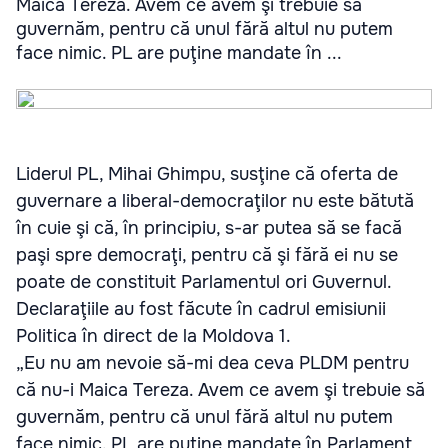
Maica Tereza. Avem ce avem şi trebuie să
guvernăm, pentru că unul fără altul nu putem
face nimic. PL are puţine mandate în ...
Liderul PL, Mihai Ghimpu, susţine că oferta de
guvernare a liberal-democraţilor nu este bătută
în cuie şi că, în principiu, s-ar putea să se facă
paşi spre democraţi, pentru că şi fără ei nu se
poate de constituit Parlamentul ori Guvernul.
Declaraţiile au fost făcute în cadrul emisiunii
Politica în direct de la Moldova 1.
„Eu nu am nevoie să-mi dea ceva PLDM pentru
că nu-i Maica Tereza. Avem ce avem şi trebuie să
guvernăm, pentru că unul fără altul nu putem
face nimic. PL are puţine mandate în Parlament