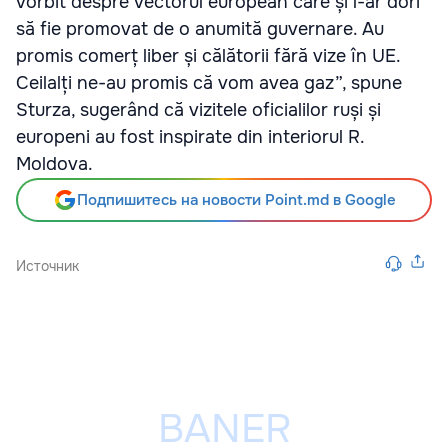
vorbit despre vectorul european care și l-ar dori
să fie promovat de o anumită guvernare. Au
promis comerț liber și călătorii fără vize în UE.
Ceilalți ne-au promis că vom avea gaz”, spune
Sturza, sugerând că vizitele oficialilor ruși și
europeni au fost inspirate din interiorul R.
Moldova.
Подпишитесь на новости Point.md в Google
Источник