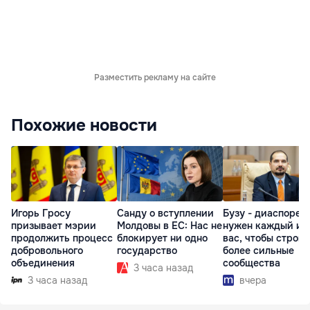
Разместить рекламу на сайте
Похожие новости
Игорь Гросу
Санду о вступлении
Бузу - диаспоре:
призывает мэрии
Молдовы в ЕС: Нас не
нужен каждый из
продолжить процесс
блокирует ни одно
вас, чтобы строит
добровольного
государство
более сильные
объединения
сообщества
3 часа назад
3 часа назад
вчера