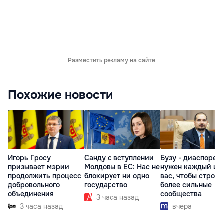
Разместить рекламу на сайте
Похожие новости
Игорь Гросу
Санду о вступлении
Бузу - диаспоре:
призывает мэрии
Молдовы в ЕС: Нас не
нужен каждый из
продолжить процесс
блокирует ни одно
вас, чтобы строит
добровольного
государство
более сильные
объединения
сообщества
3 часа назад
3 часа назад
вчера