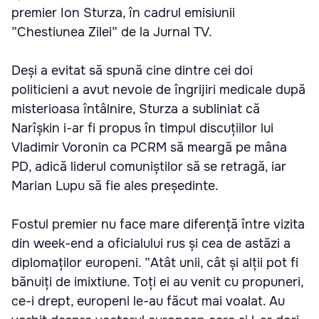
premier Ion Sturza, în cadrul emisiunii
”Chestiunea Zilei” de la Jurnal TV.
Deși a evitat să spună cine dintre cei doi
politicieni a avut nevoie de îngrijiri medicale după
misterioasa întâlnire, Sturza a subliniat că
Narîșkin i-ar fi propus în timpul discuțiilor lui
Vladimir Voronin ca PCRM să meargă pe mâna
PD, adică liderul comuniștilor să se retragă, iar
Marian Lupu să fie ales președinte.
Fostul premier nu face mare diferență între vizita
din week-end a oficialului rus și cea de astăzi a
diplomaților europeni. ”Atât unii, cât și alții pot fi
bănuiți de imixtiune. Toți ei au venit cu propuneri,
ce-i drept, europeni le-au făcut mai voalat. Au