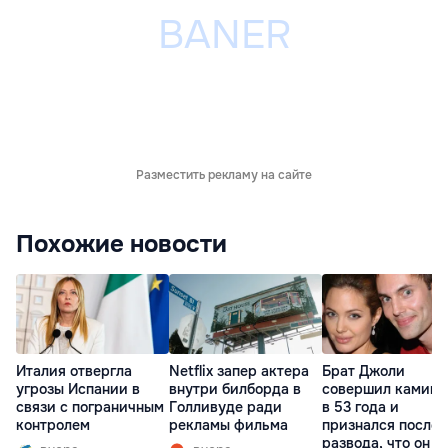
Разместить рекламу на сайте
Похожие новости
Италия отвергла
Netflix запер актера
Брат Джоли
угрозы Испании в
внутри билборда в
совершил каминг
связи с пограничным
Голливуде ради
в 53 года и
контролем
рекламы фильма
признался после
развода, что он г