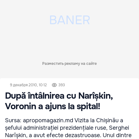
Разместить рекламу на сайте
9 декабря 2010, 10:12
393
După întâlnirea cu Narîșkin,
Voronin a ajuns la spital!
Sursa: apropomagazin.md Vizita la Chișinău a
șefului administrației prezidențiale ruse, Serghei
Narîșkin, a avut efecte dezastruoase. Unul dintre