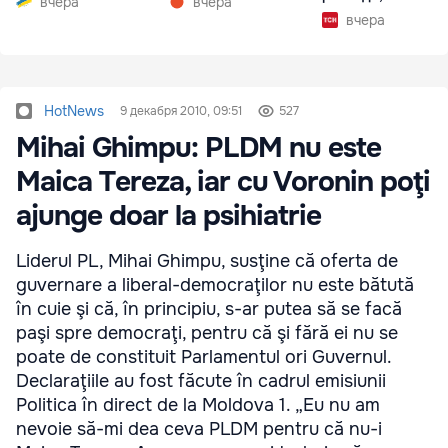
вчера
вчера
вчера
HotNews
9 декабря 2010, 09:51
527
Mihai Ghimpu: PLDM nu este
Maica Tereza, iar cu Voronin poţi
ajunge doar la psihiatrie
Liderul PL, Mihai Ghimpu, susţine că oferta de
guvernare a liberal-democraţilor nu este bătută
în cuie şi că, în principiu, s-ar putea să se facă
paşi spre democraţi, pentru că şi fără ei nu se
poate de constituit Parlamentul ori Guvernul.
Declaraţiile au fost făcute în cadrul emisiunii
Politica în direct de la Moldova 1. „Eu nu am
nevoie să-mi dea ceva PLDM pentru că nu-i