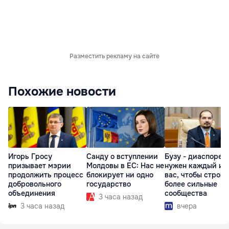
Разместить рекламу на сайте
Похожие новости
Игорь Гросу
Санду о вступлении
Бузу - диаспоре:
призывает мэрии
Молдовы в ЕС: Нас не
нужен каждый из
продолжить процесс
блокирует ни одно
вас, чтобы строит
добровольного
государство
более сильные
объединения
сообщества
3 часа назад
3 часа назад
вчера