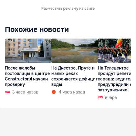
Разместить рекламу на сайте
Похожие новости
После жалобы
На Днестре, Пруте и
На Телецентре
постоялицы в центре
малых реках
пройдут репетиц
Constructorul начали
сохраняется дефицит
парада: водителе
проверку
воды
предупредили о
затруднениях
3 часа назад
4 часа назад
вчера