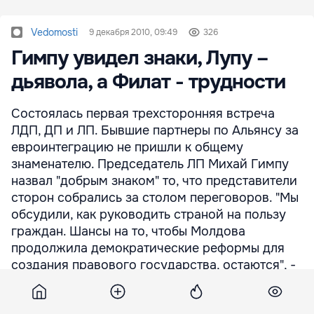
Vedomosti
9 декабря 2010, 09:49
326
Гимпу увидел знаки, Лупу –
дьявола, а Филат - трудности
Состоялась первая трехсторонняя встреча
ЛДП, ДП и ЛП. Бывшие партнеры по Альянсу за
евроинтеграцию не пришли к общему
знаменателю. Председатель ЛП Михай Гимпу
назвал "добрым знаком" то, что представители
сторон собрались за столом переговоров. "Мы
обсудили, как руководить страной на пользу
граждан. Шансы на то, чтобы Молдова
продолжила демократические реформы для
создания правового государства, остаются", -
сказал он. Председатель ДП Мариан Лупу
считает, что предложения от ЛДП дают толчок