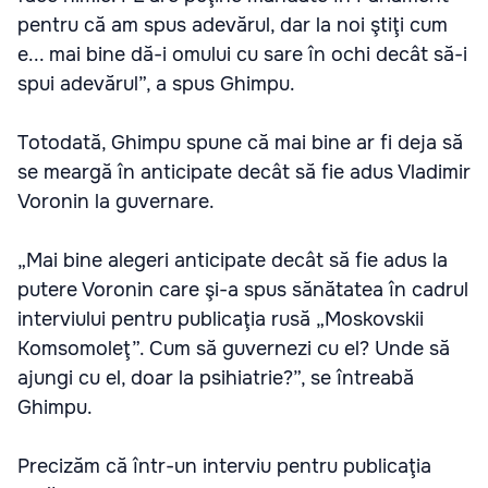
pentru că am spus adevărul, dar la noi ştiţi cum
e... mai bine dă-i omului cu sare în ochi decât să-i
spui adevărul”, a spus Ghimpu.
Totodată, Ghimpu spune că mai bine ar fi deja să
se meargă în anticipate decât să fie adus Vladimir
Voronin la guvernare.
„Mai bine alegeri anticipate decât să fie adus la
putere Voronin care şi-a spus sănătatea în cadrul
interviului pentru publicaţia rusă „Moskovskii
Komsomoleţ”. Cum să guvernezi cu el? Unde să
ajungi cu el, doar la psihiatrie?”, se întreabă
Ghimpu.
Precizăm că într-un interviu pentru publicaţia