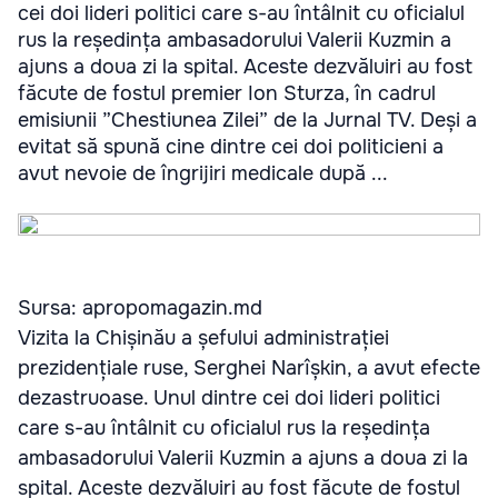
cei doi lideri politici care s-au întâlnit cu oficialul
rus la reședința ambasadorului Valerii Kuzmin a
ajuns a doua zi la spital. Aceste dezvăluiri au fost
făcute de fostul premier Ion Sturza, în cadrul
emisiunii ”Chestiunea Zilei” de la Jurnal TV. Deși a
evitat să spună cine dintre cei doi politicieni a
avut nevoie de îngrijiri medicale după ...
Sursa: apropomagazin.md
Vizita la Chișinău a șefului administrației
prezidențiale ruse, Serghei Narîșkin, a avut efecte
dezastruoase. Unul dintre cei doi lideri politici
care s-au întâlnit cu oficialul rus la reședința
ambasadorului Valerii Kuzmin a ajuns a doua zi la
spital. Aceste dezvăluiri au fost făcute de fostul