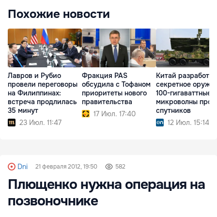
Похожие новости
Лавров и Рубио
Фракция PAS
Китай разработал
провели переговоры
обсудила с Тофаном
секретное оружие
на Филиппинах:
приоритеты нового
100-гигаваттные
встреча продлилась
правительства
микроволны прот
35 минут
спутников
17 Июл. 17:40
23 Июл. 11:47
12 Июл. 15:14
Dni
21 февраля 2012, 19:50
582
Плющенко нужна операция на
позвоночнике