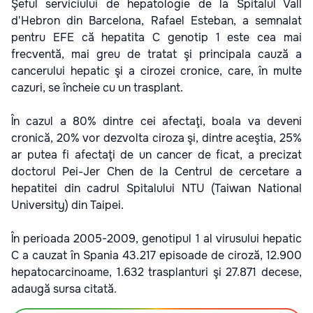
Şeful serviciului de hepatologie de la Spitalul Vall
d'Hebron din Barcelona, Rafael Esteban, a semnalat
pentru EFE că hepatita C genotip 1 este cea mai
frecventă, mai greu de tratat şi principala cauză a
cancerului hepatic şi a cirozei cronice, care, în multe
cazuri, se încheie cu un trasplant.
În cazul a 80% dintre cei afectaţi, boala va deveni
cronică, 20% vor dezvolta ciroza şi, dintre aceştia, 25%
ar putea fi afectaţi de un cancer de ficat, a precizat
doctorul Pei-Jer Chen de la Centrul de cercetare a
hepatitei din cadrul Spitalului NTU (Taiwan National
University) din Taipei.
În perioada 2005-2009, genotipul 1 al virusului hepatic
C a cauzat în Spania 43.217 episoade de ciroză, 12.900
hepatocarcinoame, 1.632 trasplanturi şi 27.871 decese,
adaugă sursa citată.