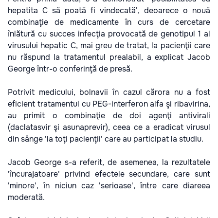
hepatita C să poată fi vindecată', deoarece o nouă
combinaţie de medicamente în curs de cercetare
înlătură cu succes infecţia provocată de genotipul 1 al
virusului hepatic C, mai greu de tratat, la pacienţii care
nu răspund la tratamentul prealabil, a explicat Jacob
George într-o conferinţă de presă.
Potrivit medicului, bolnavii în cazul cărora nu a fost
eficient tratamentul cu PEG-interferon alfa şi ribavirina,
au primit o combinaţie de doi agenţi antivirali
(daclatasvir şi asunaprevir), ceea ce a eradicat virusul
din sânge 'la toţi pacienţii' care au participat la studiu.
Jacob George s-a referit, de asemenea, la rezultatele
'încurajatoare' privind efectele secundare, care sunt
'minore', în niciun caz 'serioase', între care diareea
moderată.