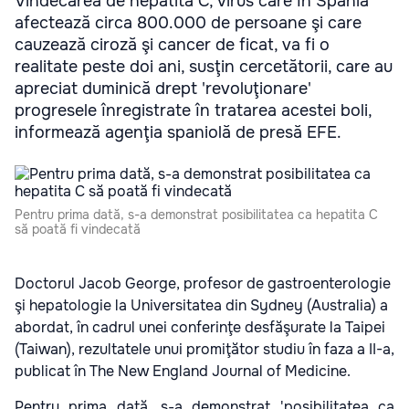
Vindecarea de hepatita C, virus care în Spania
afectează circa 800.000 de persoane şi care
cauzează ciroză şi cancer de ficat, va fi o
realitate peste doi ani, susţin cercetătorii, care au
apreciat duminică drept 'revoluţionare'
progresele înregistrate în tratarea acestei boli,
informează agenţia spaniolă de presă EFE.
Pentru prima dată, s-a demonstrat posibilitatea ca hepatita C
să poată fi vindecată
Doctorul Jacob George, profesor de gastroenterologie
şi hepatologie la Universitatea din Sydney (Australia) a
abordat, în cadrul unei conferinţe desfăşurate la Taipei
(Taiwan), rezultatele unui promiţător studiu în faza a II-a,
publicat în The New England Journal of Medicine.
Pentru prima dată, s-a demonstrat 'posibilitatea ca