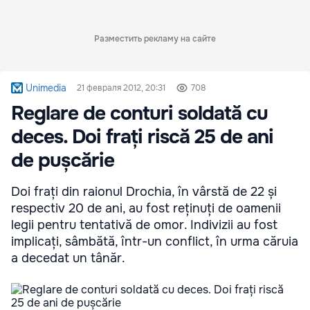
Разместить рекламу на сайте
Unimedia
21 февраля 2012, 20:31
708
Reglare de conturi soldată cu
deces. Doi frați riscă 25 de ani
de pușcărie
Doi frați din raionul Drochia, în vârstă de 22 și
respectiv 20 de ani, au fost reținuți de oamenii
legii pentru tentativă de omor. Indivizii au fost
implicați, sâmbătă, într-un conflict, în urma căruia
a decedat un tânăr.