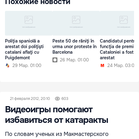
Похожие новости
Poliţia spaniolă a
Peste 50 de răniţi în
Candidatul pentru
arestat doi poliţişti
urma unor proteste în
funcţia de premier 
catalani aflaţi cu
Barcelona
Cataloniei a fost
Puigdemont
arestat
26 Мар. 01:00
29 Мар. 01:00
24 Мар. 03:00
21 февраля 2012, 20:10
603
Видеоигры помогают
избавиться от катаракты
По словам ученых из Макмастерского