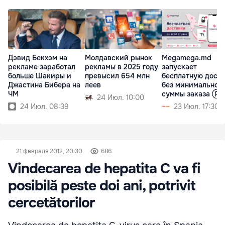
Дэвид Бекхэм на
Молдавский рынок
Megamega.md
рекламе заработал
рекламы в 2025 году
запускает
больше Шакиры и
превысил 654 млн
бесплатную дост
Джастина Бибера на
леев
без минимальной
ЧМ
суммы заказа Ⓟ
24 Июл. 10:00
24 Июл. 08:39
23 Июл. 17:30
21 февраля 2012, 20:30
686
Vindecarea de hepatita C va fi
posibilă peste doi ani, potrivit
cercetătorilor