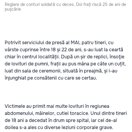
Reglare de conturi soldată cu deces. Doi frați riscă 25 de ani de
pușcărie
Potrivit serviciului de presă al MAI, patru tineri, cu
vârste cuprinse între 18 și 22 de ani, s-au luat la ceartă
chiar în centrul localității. După un șir de replici, însoţie
de lovituri de pumni, frații au pus mâna pe câte un cuțit,
luat din sala de ceremonii, situată în preajmă, și i-au
înjunghiat pe consătenii cu care se certau.
Victimele au primit mai multe lovituri în regiunea
abdomenului, mâinelor, cutiei toracice. Unul dintre tineri
de 18 ani a decedat în drum spre spital, iar cel de-al
doilea s-a ales cu diverse leziuni corporale grave.