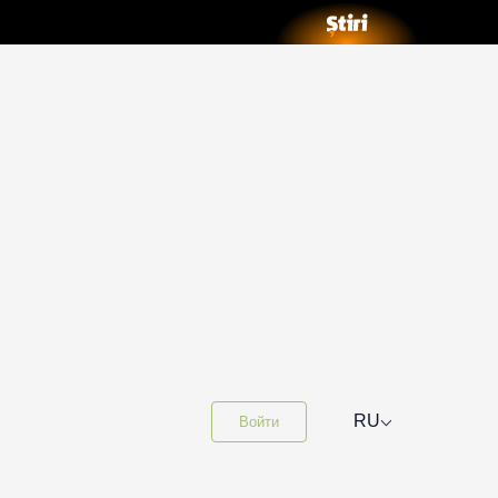
⌵
RU
Войти