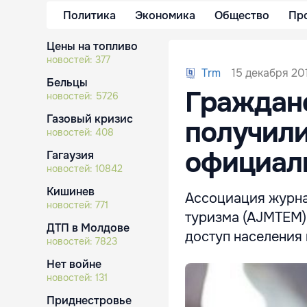
Политика
Экономика
Общество
Пр
Цены на топливо
новостей:
377
15 декабря 20
Trm
Бельцы
Граждан
новостей:
5726
Газовый кризис
получили
новостей:
408
официал
Гагаузия
новостей:
10842
Кишинев
Ассоциация журна
новостей:
771
туризма (AJMTEM)
ДТП в Молдове
доступ населения
новостей:
7823
Нет войне
новостей:
131
Приднестровье