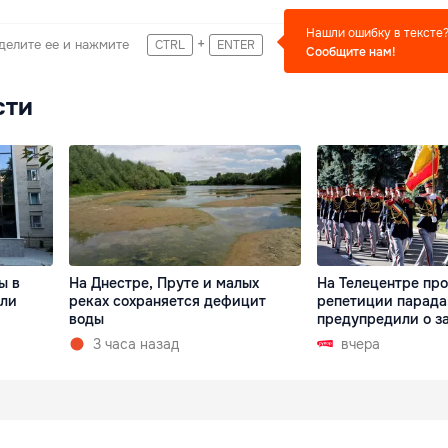
Нашли ошибку в тексте
+
делите ее и нажмите
CTRL
ENTER
Сообщите нам!
сти
ы в
На Днестре, Пруте и малых
На Телецентре пр
али
реках сохраняется дефицит
репетиции парада
воды
предупредили о з
3 часа назад
вчера