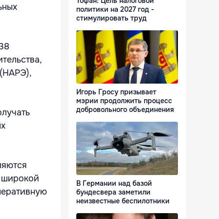
Тофан: Цель налоговой
ьных
политики на 2027 год -
стимулировать труд
 38
ительства,
(НАРЭ),
Игорь Гросу призывает
мэрии продолжить процесс
добровольного объединения
олучать
ых
ляются
и широкой
В Германии над базой
перативную
бундесвера заметили
неизвестные беспилотники