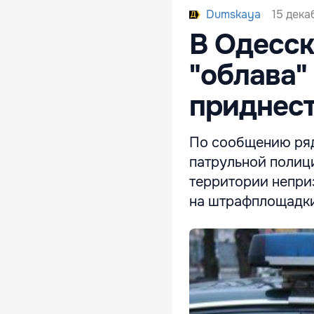
15 дека
Dumskaya
В Одесск
"облава"
приднес
По сообщению ряд
патрульной полиц
территории непри
на штрафплощадки