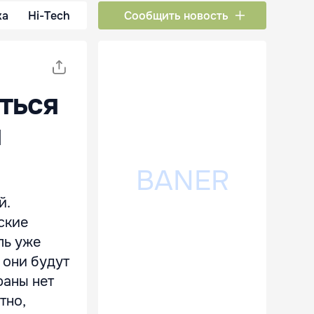
ка
Hi-Tech
Сообщить новость
ться
м
й.
ские
ль уже
 они будут
раны нет
тно,