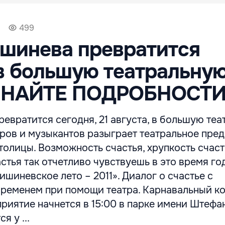
499
шинева превратится
в большую театральну
УЗНАЙТЕ ПОДРОБНОСТ
евратится сегодня, 21 августа, в большую те
еров и музыкантов разыграет театральное пре
толицы. Возможность счастья, хрупкость счаст
стья так отчетливо чувствуешь в это время год
ишиневское лето – 2011». Диалог о счастье с
временем при помощи театра. Карнавальный к
риятие начнется в 15:00 в парке имени Штефа
 у ...