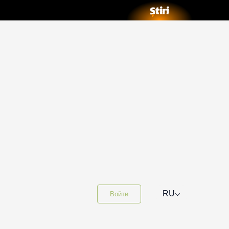
⌵
RU
Войти