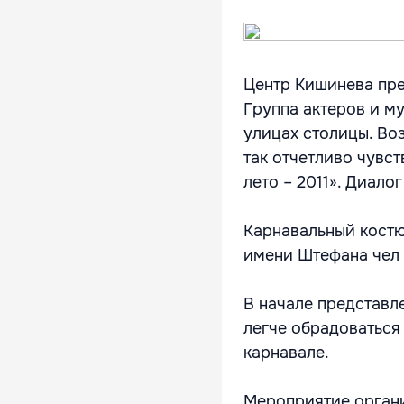
Центр Кишинева прев
Группа актеров и м
улицах столицы. Воз
так отчетливо чувст
лето – 2011». Диало
Карнавальный костю
имени Штефана чел 
В начале представл
легче обрадоваться
карнавале.
Мероприятие органи