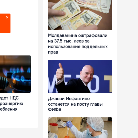
?
Молдаванина оштрафовали
на 37,5 тыс. леев за
использование поддельных
прав
едет НДС
Джанни Инфантино
троэнергию
останется на посту главы
ребления
ФИФА