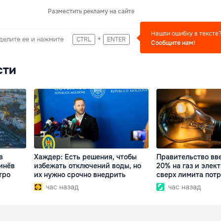
Разместить рекламу на сайте
Нашли ошибку в тексте
+
делите ее и нажмите
CTRL
ENTER
Сообщите нам!
сти
в
Хаждер: Есть решения, чтобы
Правительство вв
инёв
избежать отключений воды, но
20% на газ и элек
тро
их нужно срочно внедрить
сверх лимита пот
час назад
час назад