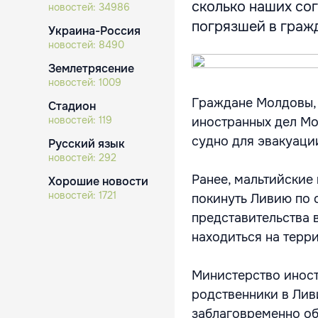
сколько наших сог
новостей:
34986
погрязшей в граж
Украина-Россия
новостей:
8490
Землетрясение
новостей:
1009
Граждане Молдовы, 
Стадион
новостей:
119
иностранных дел Мо
судно для эвакуаци
Русский язык
новостей:
292
Ранее, мальтийские
Хорошие новости
новостей:
1721
покинуть Ливию по 
представительства 
находиться на терр
Министерство иност
родственники в Лив
заблаговременно о