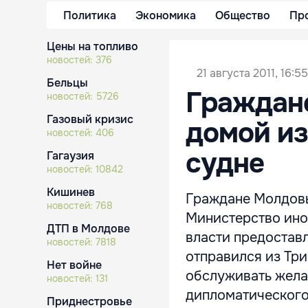
Политика
Экономика
Общество
Пр
Цены на топливо
новостей:
376
21 августа 2011, 16:55
Бельцы
Граждане
новостей:
5726
Газовый кризис
домой из
новостей:
406
судне
Гагаузия
новостей:
10842
Кишинев
Граждане Молдовы
новостей:
768
Министерство ино
ДТП в Молдове
власти предостав
новостей:
7818
отправился из Три
Нет войне
обслуживать жела
новостей:
131
дипломатического 
Приднестровье