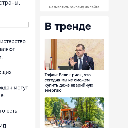
страны,
Разместить рекламу на сайте
В тренде
нистерство
авляют
и.
ающих
Тофан: Велик риск, что
сегодня мы не сможем
купить даже аварийную
аждан могут
энергию
е.
го есть
МИД