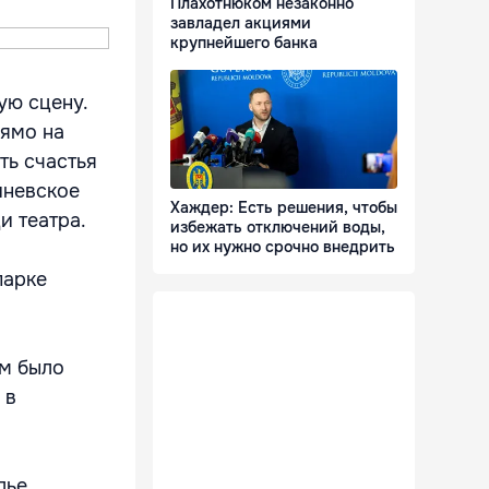
Плахотнюком незаконно
завладел акциями
крупнейшего банка
ую сцену.
рямо на
ть счастья
иневское
Хаждер: Есть решения, чтобы
и театра.
избежать отключений воды,
но их нужно срочно внедрить
парке
ям было
 в
лье