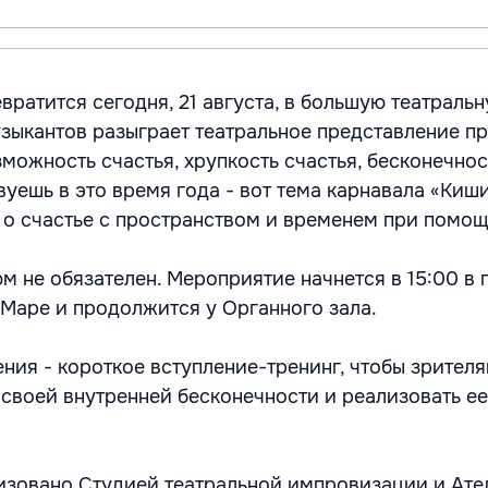
ратится сегодня, 21 августа, в большую театральн
узыкантов разыграет театральное представление п
можность счастья, хрупкость счастья, бесконечнос
вуешь в это время года - вот тема карнавала «Киш
г о счастье с пространством и временем при помощ
м не обязателен. Мероприятие начнется в 15:00 в 
Маре и продолжится у Органного зала.
ения - короткое вступление-тренинг, чтобы зрител
 своей внутренней бесконечности и реализовать ее
зовано Студией театральной импровизации и Ате