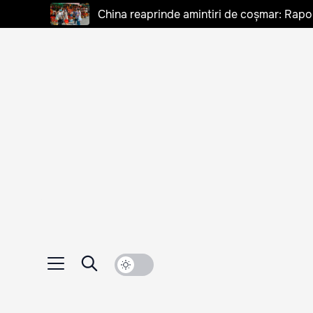
China reaprinde amintiri de coșmar: Rapo