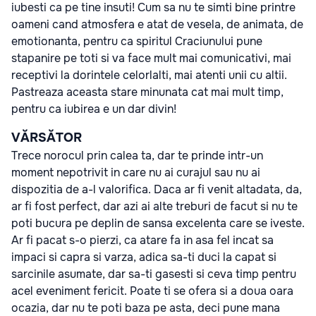
iubesti ca pe tine insuti! Cum sa nu te simti bine printre
oameni cand atmosfera e atat de vesela, de animata, de
emotionanta, pentru ca spiritul Craciunului pune
stapanire pe toti si va face mult mai comunicativi, mai
receptivi la dorintele celorlalti, mai atenti unii cu altii.
Pastreaza aceasta stare minunata cat mai mult timp,
pentru ca iubirea e un dar divin!
VĂRSĂTOR
Trece norocul prin calea ta, dar te prinde intr-un
moment nepotrivit in care nu ai curajul sau nu ai
dispozitia de a-l valorifica. Daca ar fi venit altadata, da,
ar fi fost perfect, dar azi ai alte treburi de facut si nu te
poti bucura pe deplin de sansa excelenta care se iveste.
Ar fi pacat s-o pierzi, ca atare fa in asa fel incat sa
impaci si capra si varza, adica sa-ti duci la capat si
sarcinile asumate, dar sa-ti gasesti si ceva timp pentru
acel eveniment fericit. Poate ti se ofera si a doua oara
ocazia, dar nu te poti baza pe asta, deci pune mana