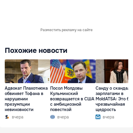
Разместить рекламу на сайте
Похожие новости
Адвокат Плахотнюка
Посол Молдовы
Санду о скандале
обвиняет Тофана в
Кульминский
зарплатами в
нарушении
возвращается в США
MoldATSA: Это бы
презумпции
с амбициозной
чрезвычайная
невиновности
повесткой
щедрость
вчера
вчера
вчера