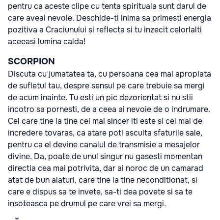
pentru ca aceste clipe cu tenta spirituala sunt darul de
care aveai nevoie. Deschide-ti inima sa primesti energia
pozitiva a Craciunului si reflecta si tu inzecit celorlalti
aceeasi lumina calda!
SCORPION
Discuta cu jumatatea ta, cu persoana cea mai apropiata
de sufletul tau, despre sensul pe care trebuie sa mergi
de acum inainte. Tu esti un pic dezorientat si nu stii
incotro sa pornesti, de a ceea ai nevoie de o indrumare.
Cel care tine la tine cel mai sincer iti este si cel mai de
incredere tovaras, ca atare poti asculta sfaturile sale,
pentru ca el devine canalul de transmisie a mesajelor
divine. Da, poate de unul singur nu gasesti momentan
directia cea mai potrivita, dar ai noroc de un camarad
atat de bun alaturi, care tine la tine neconditionat, si
care e dispus sa te invete, sa-ti dea povete si sa te
insoteasca pe drumul pe care vrei sa mergi.