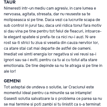
TAUR
Nimeresti intr-un mediu cam agresiv, in care lumea e
nervoasa, agitata, stresata, dar nu reuseste sa te
molipseasca si pe tine. Daca vezi ca lucrurile scapa de
sub control in jurul tau, daca unii ridica tonul fara motiv
si dau vina pe tine pentru tot felul de fleacuri, intoarce-
le elegant spatele si prefa-te ca nici nu-i auzi. N-are
rost sa-ti strici tu ziua si veselia din cauza nervilor lor,
ca atare stai cat mai departe de astfel de oameni.
Imediat vei simti energia lor negativa si vei reusi sa-i
ignori sau sa-i eviti, pentru ca tu ai cu totul alta stare
emotionala. De tine depinde sa nu te atraga si pe tine in
ale lor!
GEMENI
Tot asteptai de undeva o solutie, iar Craciunul este
momentul ideal pentru ca minunile sa se intample!
Gasesti solutia salvatoare la o problema ce parea sa nu
se mai termine si poti zambi si tu linistit ca s-a terminat