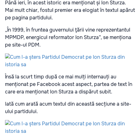
Până ieri, în acest istoric era menționat și Ion Sturza.
Mai mult chiar, fostul premier era elogiat în textul apărut
pe pagina partidului.
„În 1999, în fruntea guvernului ţării vine reprezentantul
MPMDP, energicul reformator Ion Sturza”, se menționa
pe site-ul PDM.
Însă la scurt timp după ce mai mulți internauți au
menționat pe Facebook acest aspect, partea de text în
care era menționat Ion Sturza a dispărut subit.
Iată cum arată acum textul din această secțiune a site-
ului partidului.