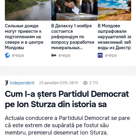
Сильные дожди
В Делакэу 1 ноября
В Молдове
могут привести к
состоится
оштрафовали
подтоплениям на
референдум по
нарушителей за
севере и в центре
вопросу разработки
незаконный забор
Молдовы
минеральных
воды из Днестра
ресурсов
вчера
вчера
вчера
Independent
25 декабря 2015, 08:15
2 773
Cum l-a șters Partidul Democrat
pe Ion Sturza din istoria sa
Actuala conducere a Partidului Democrat se pare
că este extrem de supărată pe fostul său
membru, premierul desemnat Ion Sturza.