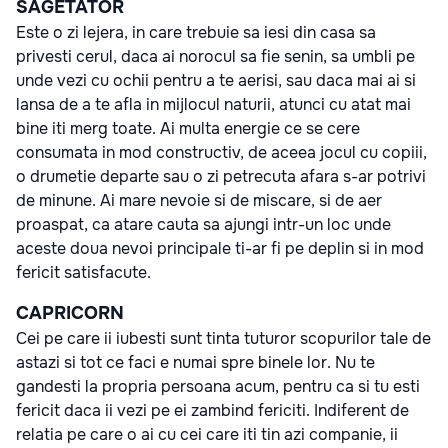
SĂGETATOR
Este o zi lejera, in care trebuie sa iesi din casa sa
privesti cerul, daca ai norocul sa fie senin, sa umbli pe
unde vezi cu ochii pentru a te aerisi, sau daca mai ai si
lansa de a te afla in mijlocul naturii, atunci cu atat mai
bine iti merg toate. Ai multa energie ce se cere
consumata in mod constructiv, de aceea jocul cu copiii,
o drumetie departe sau o zi petrecuta afara s-ar potrivi
de minune. Ai mare nevoie si de miscare, si de aer
proaspat, ca atare cauta sa ajungi intr-un loc unde
aceste doua nevoi principale ti-ar fi pe deplin si in mod
fericit satisfacute.
CAPRICORN
Cei pe care ii iubesti sunt tinta tuturor scopurilor tale de
astazi si tot ce faci e numai spre binele lor. Nu te
gandesti la propria persoana acum, pentru ca si tu esti
fericit daca ii vezi pe ei zambind fericiti. Indiferent de
relatia pe care o ai cu cei care iti tin azi companie, ii