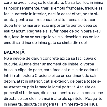
care nu aveai curaj sa le dai afara. Ca sa faci loc in inima
ta noilor sentimente, trairi si emotii frumoase, trebuie sa
faci curatenie in interior, deci fa acest efort, odata si-
odata, pentru ca - recunoaste si tu - ceea ce tot cari
dupa tine nu mai are nicio importanta pentru ceea ce
esti tu acum. Regretele si suferintele de odinioara s-au
dus, lasa-le sa se scurga la vale si deschide usa noilor
emotii sa-ti inunde inima gata sa simta din nou!
BALANȚĂ
Nu e nevoie de daruri concrete azi ca sa faci cuiva o
bucurie. Ajunge doar un moment de liniste, o vorba
buna, o clipa de pace, care face cat o mie de cadouri.
Intri in atmosfera Craciunului cu un sentiment de calm
deplin, atat in interior, cat si exterior, de parca toate s-
au asezat ca prin farmec la locul potrivit. Asculta ce
primesti si tu de sus, din ceruri, pentru ca ai o conexiune
directa cu zonele mult mai inalte ale spiritului. Roaga-te
in sinea ta, discuta cu ingerii tai, aminteste-ti de Iisus,