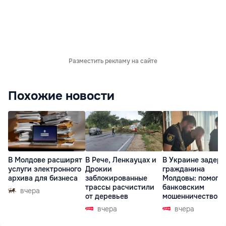
Разместить рекламу на сайте
Похожие новости
В Молдове расширят
В Рече, Ленкауцах и
В Украине задер
услуги электронного
Дрокии
гражданина
архива для бизнеса
заблокированные
Молдовы: помогал
трассы расчистили
банковским
вчера
от деревьев
мошенничеством 
Чехии
вчера
вчера