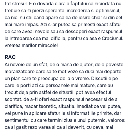
tot stresul. E o dovada clara a faptului ca niciodata nu
trebuie sa-ti pierzi speranta, increderea si optimismul,
ca nici nu stii cand apare calea de iesire chiar si din cel
mai mare impas. Azi s-ar putea sa primesti exact sfatul
de care aveai nevoie sau sa descoperi exact raspunsul
la intrebarea cea mai dificila, pentru ca asa e Craciunul:
vremea marilor miracole!
RAC
Ai nevoie de un sfat, de o mana de ajutor, de o poveste
moralizatoare care sa te motiveze sa duci mai departe
un plan care te preocupa de la o vreme. Discutiile pe
care le porti azi cu persoanele mai mature, care au
trecut deja prin astfel de situatii, pot avea efectul
scontat: de a-ti oferi exact raspunsul necesar si de a
clarifica, macar teoretic, situatia. Imediat ce vei putea,
vei pune in aplicare sfaturile si informatiile primite, dar
sentimentul cu care termini ziua e unul puternic, valoros:
ca ai gasit rezolvarea si ca ai devenit, cu ceva, mai