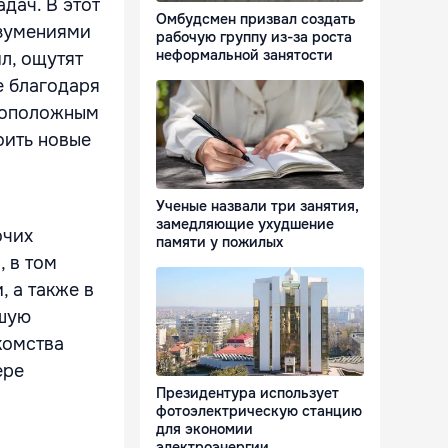
дач. В этот
Омбудсмен призвал создать
азумениями
рабочую группу из-за роста
неформальной занятости
л, ощутят
е благодаря
воположным
оить новые
Ученые назвали три занятия,
замедляющие ухудшение
очих
памяти у пожилых
, в том
 а также в
ьшую
комства
ере
Президентура использует
фотоэлектрическую станцию
для экономии
электроэнергии