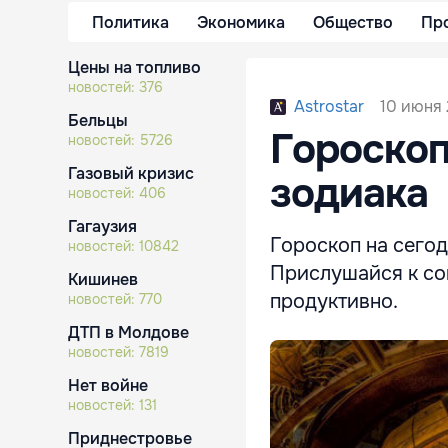
Политика
Экономика
Общество
Пр
Цены на топливо
новостей:
376
10 июня 
Astrostar
Бельцы
Гороскоп
новостей:
5726
Газовый кризис
зодиака
новостей:
406
Гагаузия
Гороскоп на сегод
новостей:
10842
Прислушайся к сов
Кишинев
продуктивно.
новостей:
770
ДТП в Молдове
новостей:
7819
Нет войне
новостей:
131
Приднестровье