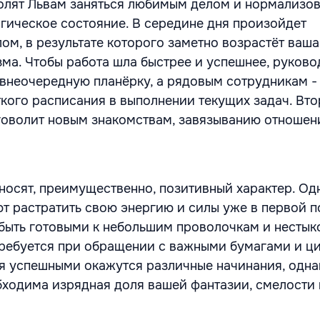
олят Львам заняться любимым делом и нормализов
гическое состояние. В середине дня произойдет
ом, в результате которого заметно возрастёт ваша
зма. Чтобы работа шла быстрее и успешнее, руково
внеочередную планёрку, а рядовым сотрудникам -
кого расписания в выполнении текущих задач. Вто
говолит новым знакомствам, завязыванию отношен
 носят, преимущественно, позитивный характер. Од
т растратить свою энергию и силы уже в первой 
т быть готовыми к небольшим проволочкам и нестык
ребуется при обращении с важными бумагами и ц
я успешными окажутся различные начинания, одна
бходима изрядная доля вашей фантазии, смелости 