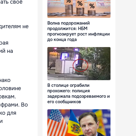
ать своё
Волна подорожаний
дителям не
продолжится: НБМ
прогнозирует рост инфляции
до конца года
рая
ий на
нако
В столице ограбили
половине
прохожего: полиция
овкам.
задержала подозреваемого и
его сообщников
ифрами. Во
ко для
и