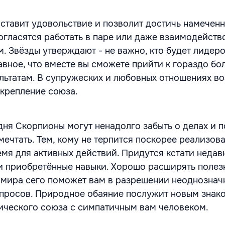
ставит удовольствие и позволит достичь намеченн
согласятся работать в паре или даже взаимодейств
. Звёзды утверждают - не важно, кто будет лидеро
авное, что вместе вы сможете прийти к гораздо бо
льтатам. В супружеских и любовных отношениях в
укрепление союза.
дня Скорпионы могут ненадолго забыть о делах и 
мечтать. Тем, кому не терпится поскорее реализов
емя для активных действий. Придутся кстати недав
и приобретённые навыки. Хорошо расширять полез
мира сего поможет вам в разрешении неоднознач
опросов. Природное обаяние послужит новым знак
ческого союза с симпатичным вам человеком.