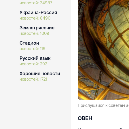
новостей:
34987
Украина-Россия
новостей:
8490
Землетрясение
новостей:
1009
Стадион
новостей:
119
Русский язык
новостей:
292
Хорошие новости
новостей:
1721
Прислушайся к советам ас
ОВЕН