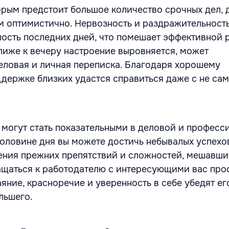
орым предстоит большое количество срочных дел, 
м оптимистично. Нервозность и раздражительност
лость последних дней, что помешает эффективной 
Ближе к вечеру настроение выровняется, может
еловая и личная переписка. Благодаря хорошему
держке близких удастся справиться даже с не са
и могут стать показательными в деловой и професс
половине дня вы можете достичь небывалых успехо
ения прежних препятствий и сложностей, мешавши
щаться к работодателю с интересующими вас про
ние, красноречие и уверенность в себе убедят его
льшего.