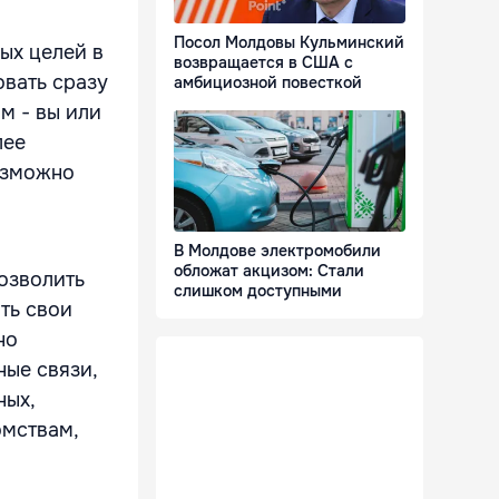
Посол Молдовы Кульминский
ых целей в
возвращается в США с
овать сразу
амбициозной повесткой
м - вы или
лее
озможно
В Молдове электромобили
обложат акцизом: Стали
позволить
слишком доступными
ать свои
но
ные связи,
ных,
омствам,