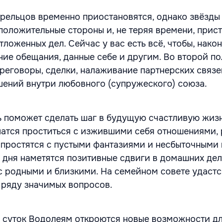
рельцов временно приостановятся, однако звёзды
положительные стороны и, не теряя времени, прист
ложенных дел. Сейчас у вас есть всё, чтобы, након
ние обещания, данные себе и другим. Во второй п
реговоры, сделки, налаживание партнерских связе
ений внутри любовного (супружеского) союза.
ь поможет сделать шаг в будущую счастливую жиз
ешатся проститься с изжившими себя отношениями,
 простятся с пустыми фантазиями и несбыточными 
 дня наметятся позитивные сдвиги в домашних дел
 родными и близкими. На семейном совете удастс
ряду значимых вопросов.
 суток Водолеям откроются новые возможности д