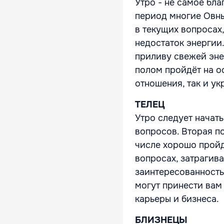
Утро - не самое бла
период многие Овны
в текущих вопросах
недостаток энергии
приливу свежей эн
полом пройдёт на о
отношения, так и ук
ТЕЛЕЦ
Утро следует начат
вопросов. Вторая по
числе хорошо пройд
вопросах, затрагив
заинтересованность
могут принести вам
карьеры и бизнеса.
БЛИЗНЕЦЫ