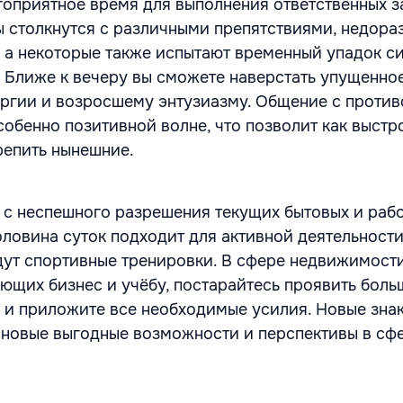
гоприятное время для выполнения ответственных за
 столкнутся с различными препятствиями, недор
, а некоторые также испытают временный упадок си
. Ближе к вечеру вы сможете наверстать упущенно
ергии и возросшему энтузиазму. Общение с проти
собенно позитивной волне, что позволит как выстр
репить нынешние.
ь с неспешного разрешения текущих бытовых и раб
ловина суток подходит для активной деятельности
ут спортивные тренировки. В сфере недвижимости,
ающих бизнес и учёбу, постарайтесь проявить бол
 и приложите все необходимые усилия. Новые зна
 новые выгодные возможности и перспективы в сф