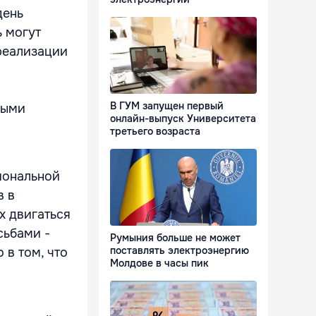
день
ь могут
реализации
В ГУМ запущен первый
мыми
онлайн-выпуск Университета
третьего возраста
иональной
в в
х двигаться
сьбами -
Румыния больше не может
поставлять электроэнергию
 в том, что
Молдове в часы пик