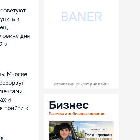
 советуют
упить к
ец,
оловине дня
й и
нь. Многие
 разорвут
Разместить рекламу на сайте
мечтами.
ах и
Бизнес
я прийти к
Разместить бизнес-новость
ля