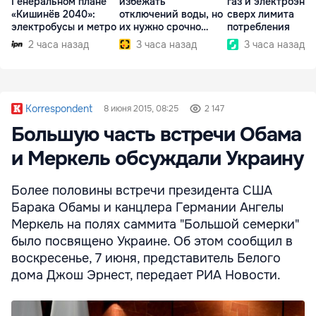
Генеральном плане
избежать
газ и электроэне
«Кишинёв 2040»:
отключений воды, но
сверх лимита
электробусы и метро
их нужно срочно
потребления
внедрить
2 часа назад
3 часа назад
3 часа назад
Korrespondent
8 июня 2015, 08:25
2 147
Большую часть встречи Обама
и Меркель обсуждали Украину
Более половины встречи президента США
Барака Обамы и канцлера Германии Ангелы
Меркель на полях саммита "Большой семерки"
было посвящено Украине. Об этом сообщил в
воскресенье, 7 июня, представитель Белого
дома Джош Эрнест, передает РИА Новости.