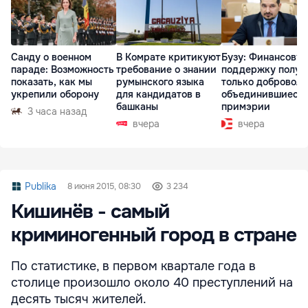
Санду о военном
В Комрате критикуют
Бузу: Финансову
параде: Возможность
требование о знании
поддержку получ
показать, как мы
румынского языка
только доброволь
укрепили оборону
для кандидатов в
объединившиеся
башканы
примэрии
3 часа назад
вчера
вчера
Publika
8 июня 2015, 08:30
3 234
Кишинёв - самый
криминогенный город в стране
По статистике, в первом квартале года в
столице произошло около 40 преступлений на
десять тысяч жителей.