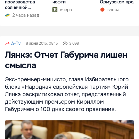
производства
нефти
Ормузском проли
солнечной
вчера
вчера
электроэнергии
2 часа назад
A-Tv
8 июня 2015, 08:15
3 698
Лянкэ: Отчет Габурича лишен
смысла
Экс-премьер-министр, глава Избирательного
блока «Народная европейская партия» Юрий
Лянкэ раскритиковал отчет, представленный
действующим премьером Кириллом
Габуричем о 100 днях своего правления.