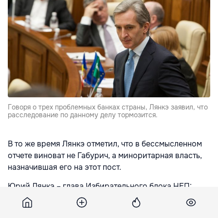
Говоря о трех проблемных банках страны, Лянкэ заявил, что
расследование по данному делу тормозится.
В то же время Лянкэ отметил, что в бессмысленном
отчете виноват не Габурич, а миноритарная власть,
назначившая его на этот пост.
Юрий Лянкэ – глава Избирательного блока НЕП:
«Правительство представило отчет о своей
деятельности, потому что его необходимо было