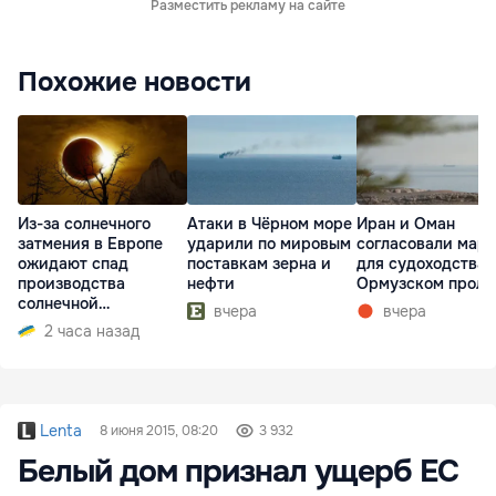
Разместить рекламу на сайте
Похожие новости
Из-за солнечного
Атаки в Чёрном море
Иран и Оман
затмения в Европе
ударили по мировым
согласовали мар
ожидают спад
поставкам зерна и
для судоходства 
производства
нефти
Ормузском проли
солнечной
вчера
вчера
электроэнергии
2 часа назад
Lenta
8 июня 2015, 08:20
3 932
Белый дом признал ущерб ЕС