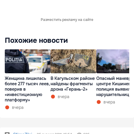
Разместить рекламу на сайте
Похожие новости
Женщина лишилась
В Кагульском районе
Опасный маневр 
более 277 тысяч леев,
найдены фрагменты
центре Кишинева
поверив в
дрона «Герань-2»
полиция выявила
«инвестиционную
нарушительницу
вчера
платформу»
вчера
вчера