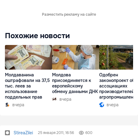
Разместить рекламу на сайте
Похожие новости
Молдаванина
Молдова
Одобрен
оштрафовали на 37,5
присоединяется к
законопроект об
тыс. леев за
европейскому
ассоциациях
использование
обмену данными ДНК
производителей 
поддельных прав
агропромышленн
вчера
комплексе
вчера
вчера
StireaZilei
25 января 2011, 16:56
600