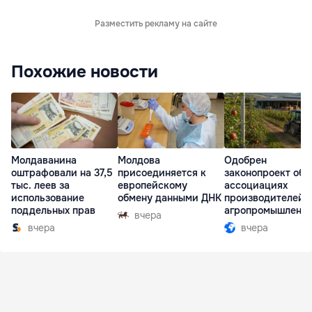
Разместить рекламу на сайте
Похожие новости
Молдаванина
Молдова
Одобрен
оштрафовали на 37,5
присоединяется к
законопроект об
тыс. леев за
европейскому
ассоциациях
использование
обмену данными ДНК
производителей 
поддельных прав
агропромышленн
вчера
комплексе
вчера
вчера