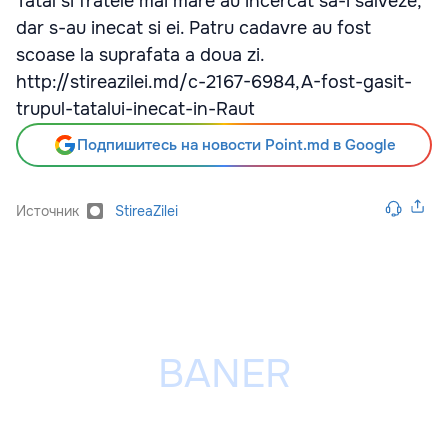
Tatal si fratele mai mare au incercat sa-i salveze,
dar s-au inecat si ei. Patru cadavre au fost
scoase la suprafata a doua zi.
http://stireazilei.md/c-2167-6984,A-fost-gasit-
trupul-tatalui-inecat-in-Raut
Подпишитесь на новости Point.md в Google
Источник
StireaZilei