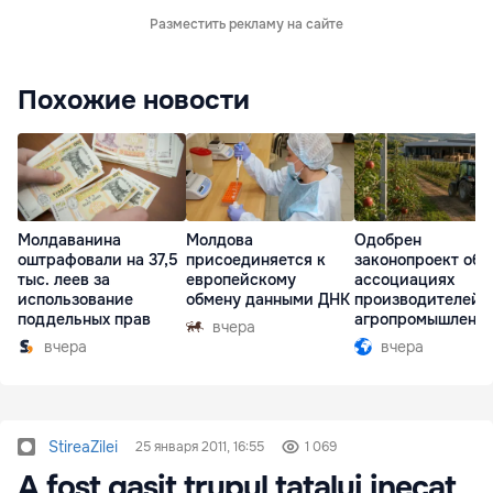
Разместить рекламу на сайте
Похожие новости
Молдаванина
Молдова
Одобрен
оштрафовали на 37,5
присоединяется к
законопроект об
тыс. леев за
европейскому
ассоциациях
использование
обмену данными ДНК
производителей 
поддельных прав
агропромышленн
вчера
комплексе
вчера
вчера
StireaZilei
25 января 2011, 16:55
1 069
A fost gasit trupul tatalui inecat