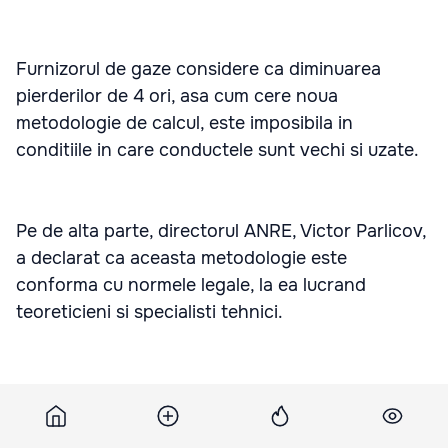
Furnizorul de gaze considere ca diminuarea
pierderilor de 4 ori, asa cum cere noua
metodologie de calcul, este imposibila in
conditiile in care conductele sunt vechi si uzate.
Pe de alta parte, directorul ANRE, Victor Parlicov,
a declarat ca aceasta metodologie este
conforma cu normele legale, la ea lucrand
teoreticieni si specialisti tehnici.
Anterior, Moldovagaz a cerut o majorare a
tarifului la gaz pentru consumatorii finali de 18,9
la suta, cu 8 puncte procentuale mai mult decat a