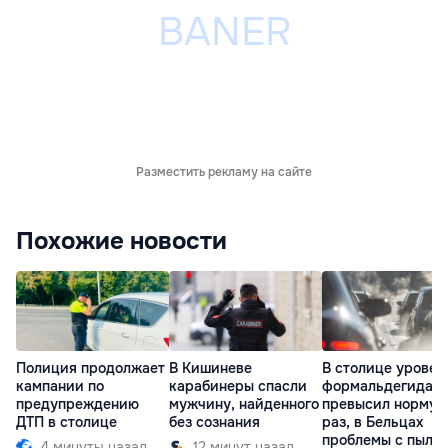
Разместить рекламу на сайте
Похожие новости
Полиция продолжает
В Кишиневе
В столице уровен
кампании по
карабинеры спасли
формальдегида
предупреждению
мужчину, найденного
превысил норму в
ДТП в столице
без сознания
раз, в Бельцах
проблемы с пыль
4 минуты назад
12 минут назад