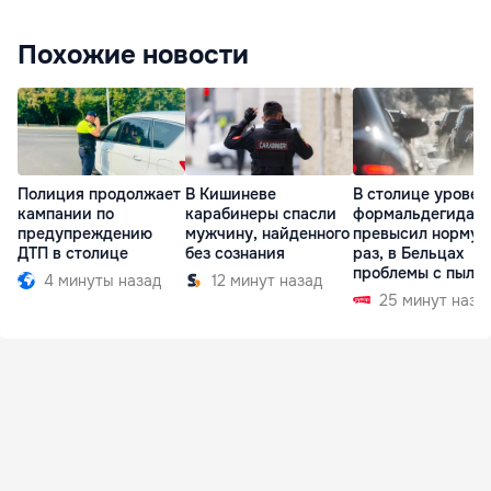
Похожие новости
Полиция продолжает
В Кишиневе
В столице уровен
кампании по
карабинеры спасли
формальдегида
предупреждению
мужчину, найденного
превысил норму в
ДТП в столице
без сознания
раз, в Бельцах
проблемы с пыль
4 минуты назад
12 минут назад
25 минут наза