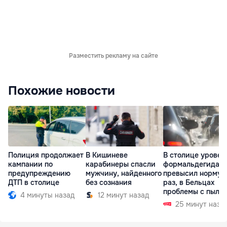
Разместить рекламу на сайте
Похожие новости
Полиция продолжает
В Кишиневе
В столице уровен
кампании по
карабинеры спасли
формальдегида
предупреждению
мужчину, найденного
превысил норму в
ДТП в столице
без сознания
раз, в Бельцах
проблемы с пыль
4 минуты назад
12 минут назад
25 минут наза