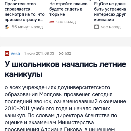
Правительство
Не стройте планов,
FlyOne не должна
справляется,
будете сидеть в
быть устранена в
несмотря на то, что
тюрьме
интересах другой
приняло страну в
компании
час назад
разгар кризиса
56 минут назад
час назад
Vesti
1 июня 2011, 08:03
532
У школьников начались летние
каникулы
о всех учреждениях доуниверситетского
образования Молдовы прозвенел сегодня
последний звонок, ознаменовавший окончание
2010-2011 учебного года и начало летних
каникул. По словам директора Агентства по
оценке и экзаменам Министерства
просвещения Адриана Гикова, в нынешнем