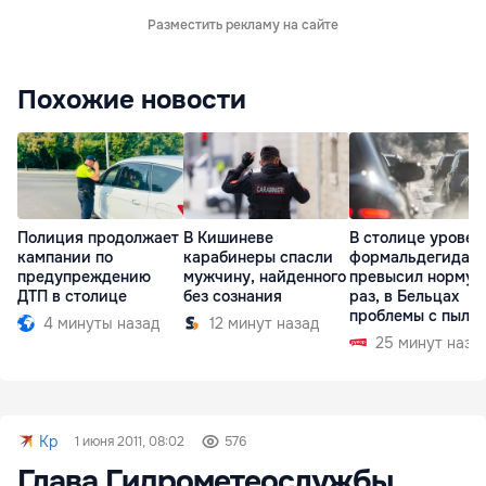
Разместить рекламу на сайте
Похожие новости
Полиция продолжает
В Кишиневе
В столице уровен
кампании по
карабинеры спасли
формальдегида
предупреждению
мужчину, найденного
превысил норму в
ДТП в столице
без сознания
раз, в Бельцах
проблемы с пыль
4 минуты назад
12 минут назад
25 минут наза
Kp
1 июня 2011, 08:02
576
Глава Гидрометеослужбы