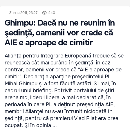
31 мая 2011, 23:27
440
Ghimpu: Dacă nu ne reunim în
şedinţă, oamenii vor crede că
AIE e aproape de cimitir
Alianţa pentru Integrare Europeană trebuie să se
reunească cât mai curând în şedinţă, în caz
contrar, oamenii vor crede că "AIE e aproape de
cimitir". Declaraţia aparţine preşedintelui PL,
Mihai Ghimpu şi a fost făcută astăzi, 31 mai, în
cadrul unui briefing. Potrivit portalului de ştiri
arena.md, liderul liberal a mai declarat că, în
perioada în care PL a deţinut preşedinţia AIE,
membrii Alianţei nu s-au întrunit niciodată în
şedinţă, pentru că premierul Vlad Filat era prea
ocupat. Şi în opinia ...