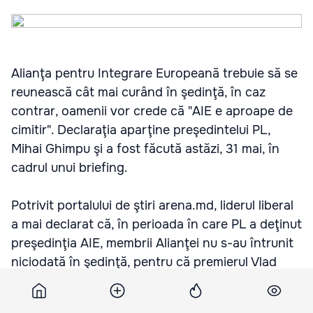
Alianţa pentru Integrare Europeană trebuie să se
reunească cât mai curând în şedinţă, în caz
contrar, oamenii vor crede că "AIE e aproape de
cimitir". Declaraţia aparţine preşedintelui PL,
Mihai Ghimpu şi a fost făcută astăzi, 31 mai, în
cadrul unui briefing.
Potrivit portalului de ştiri arena.md, liderul liberal
a mai declarat că, în perioada în care PL a deţinut
preşedinţia AIE, membrii Alianţei nu s-au întrunit
niciodată în şedinţă, pentru că premierul Vlad
Filat era prea ocupat.