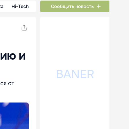
ка
Hi-Tech
Сообщить новость
вию и
ся от