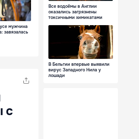
Все водоёмы в Англии
оказались загрязнены
токсичными химикатами
бусе мужчина
: завязалась
В Бельгии впервые выявили
вирус Западного Нила у
лошади
н
 с