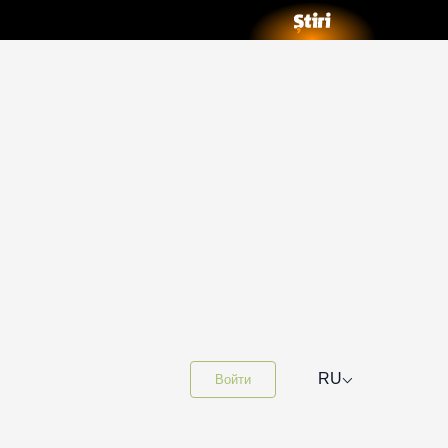
⌵
RU
Войти