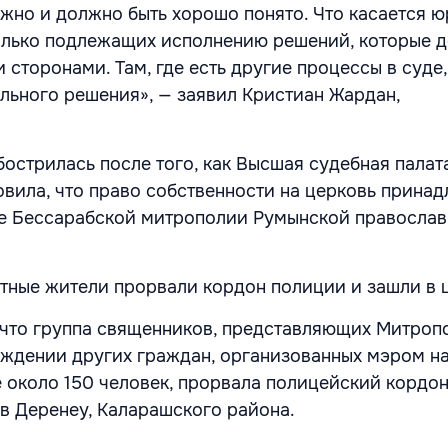
ажно и должно быть хорошо понято. Что касается 
колько подлежащих исполнению решений, которые 
 сторонами. Там, где есть другие процессы в суде
льного решения», — заявил Кристиан Жардан,
бострилась после того, как Высшая судебная палат
овила, что право собственности на церковь прина
е Бессарабской митрополии Румынской правосла
ные жители прорвали кордон полиции и зашли в 
 что группа священников, представляющих Митро
ждении других граждан, организованных мэром н
е около 150 человек, прорвала полицейский кордо
 в Деренеу, Каларашского района.