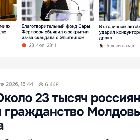
емиях
Благотворительный фонд Сары
В столичном авто
плю
Фергюсон объявил о закрытии
ударил кондуктора
из-за скандала с Эпштейном
драка
23 Июл. 23:11
5 дней назад
ля 2026, 15:44
6 448
Около 23 тысяч россия
 гражданство Молдовы
а