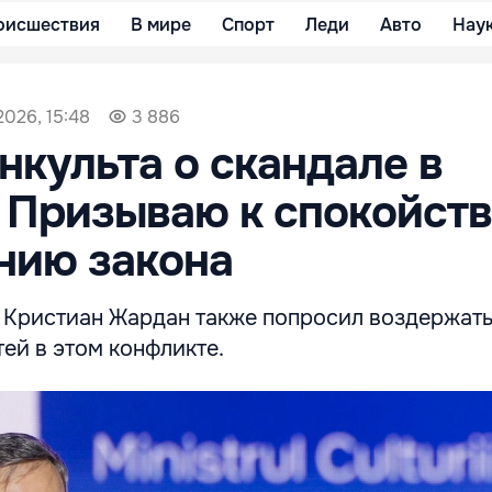
оисшествия
В мире
Спорт
Леди
Авто
Нау
2026, 15:48
3 886
нкульта о скандале в
 Призываю к спокойст
нию закона
 Кристиан Жардан также попросил воздержать
ей в этом конфликте.