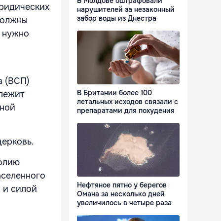
В Молдове оштрафовали
юридических
нарушителей за незаконный
забор воды из Днестра
должны
, нужно
а (ВСП)
В Британии более 100
длежит
летальных исходов связали с
вной
препаратами для похудения
церковь.
полию
аселенного
Нефтяное пятно у берегов
н и силой
Омана за несколько дней
увеличилось в четыре раза