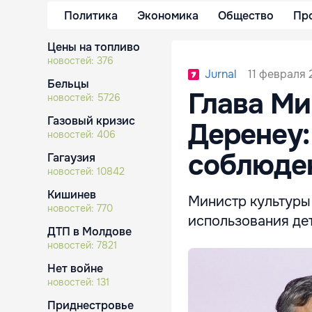
Политика
Экономика
Общество
Пр
Цены на топливо
новостей:
376
11 февраля 
Jurnal
Бельцы
Глава Ми
новостей:
5726
Газовый кризис
Деренеу:
новостей:
406
соблюде
Гагаузия
новостей:
10842
Кишинев
Министр культуры
новостей:
770
использования дет
ДТП в Молдове
новостей:
7821
Нет войне
новостей:
131
Приднестровье