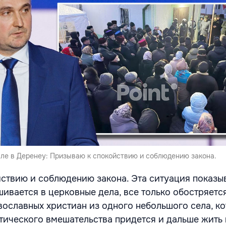
але в Деренеу: Призываю к спокойствию и соблюдению закона.
ствию и соблюдению закона. Эта ситуация показыв
ивается в церковные дела, все только обостряется
вославных христиан из одного небольшого села, к
тического вмешательства придется и дальше жить 