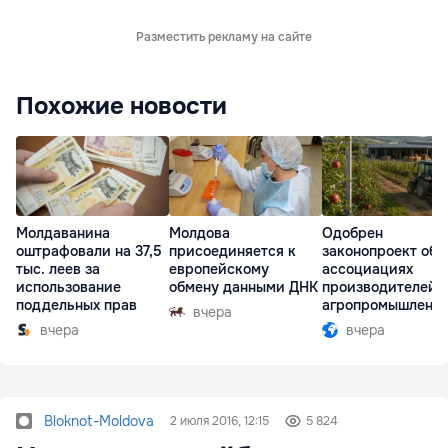
Разместить рекламу на сайте
Похожие новости
Молдаванина
Молдова
Одобрен
оштрафовали на 37,5
присоединяется к
законопроект об
тыс. леев за
европейскому
ассоциациях
использование
обмену данными ДНК
производителей 
поддельных прав
агропромышленн
вчера
комплексе
вчера
вчера
Bloknot-Moldova
2 июля 2016, 12:15
5 824