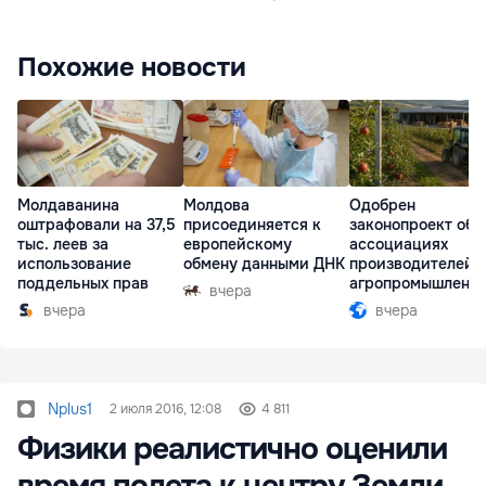
Похожие новости
Молдаванина
Молдова
Одобрен
оштрафовали на 37,5
присоединяется к
законопроект об
тыс. леев за
европейскому
ассоциациях
использование
обмену данными ДНК
производителей 
поддельных прав
агропромышленн
вчера
комплексе
вчера
вчера
Nplus1
2 июля 2016, 12:08
4 811
Физики реалистично оценили
время полета к центру Земли