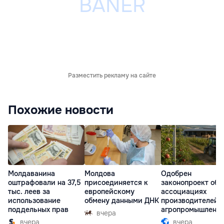
Разместить рекламу на сайте
Похожие новости
Молдаванина
Молдова
Одобрен
оштрафовали на 37,5
присоединяется к
законопроект об
тыс. леев за
европейскому
ассоциациях
использование
обмену данными ДНК
производителей 
поддельных прав
агропромышленн
вчера
комплексе
вчера
вчера