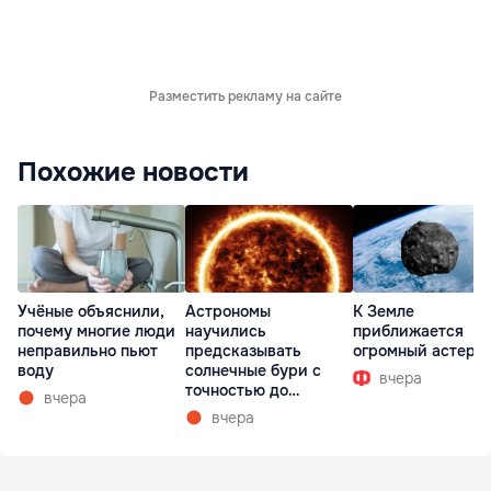
Разместить рекламу на сайте
Похожие новости
Учёные объяснили,
Астрономы
К Земле
почему многие люди
научились
приближается
неправильно пьют
предсказывать
огромный астеро
воду
солнечные бури с
вчера
точностью до
вчера
получаса
вчера