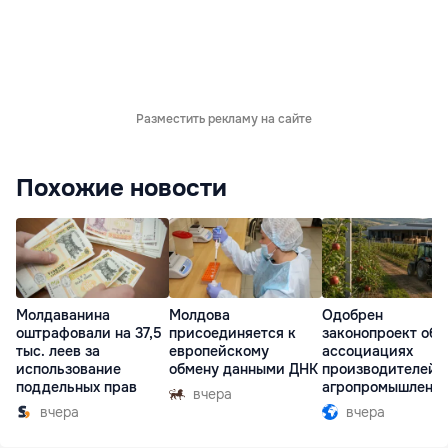
Разместить рекламу на сайте
Похожие новости
Молдаванина
Молдова
Одобрен
оштрафовали на 37,5
присоединяется к
законопроект об
тыс. леев за
европейскому
ассоциациях
использование
обмену данными ДНК
производителей 
поддельных прав
агропромышленн
вчера
комплексе
вчера
вчера