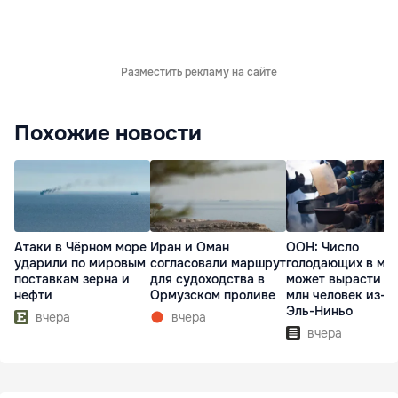
Разместить рекламу на сайте
Похожие новости
Атаки в Чёрном море
Иран и Оман
ООН: Число
ударили по мировым
согласовали маршрут
голодающих в ми
поставкам зерна и
для судоходства в
может вырасти д
нефти
Ормузском проливе
млн человек из-з
Эль-Ниньо
вчера
вчера
вчера