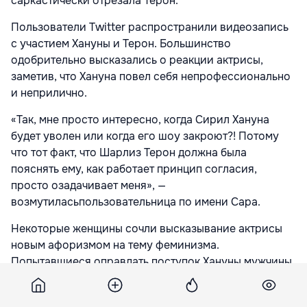
саркастически отрезала Терон.
Пользователи Twitter распространили видеозапись
с участием Хануны и Терон. Большинство
одобрительно высказались о реакции актрисы,
заметив, что Хануна повел себя непрофессионально
и неприлично.
«Так, мне просто интересно, когда Сирил Хануна
будет уволен или когда его шоу закроют?! Потому
что тот факт, что Шарлиз Терон должна была
пояснять ему, как работает принцип согласия,
просто озадачивает меня», —
возмутиласьпользовательница по имени Сара.
Некоторые женщины сочли высказывание актрисы
новым афоризмом на тему феминизма.
Попытавшиеся оправдать поступок Хануны мужчины
были обруганы. «Могли бы мужчины заткнуться в
реакциях на это видео? Мы понимаем, что вам не