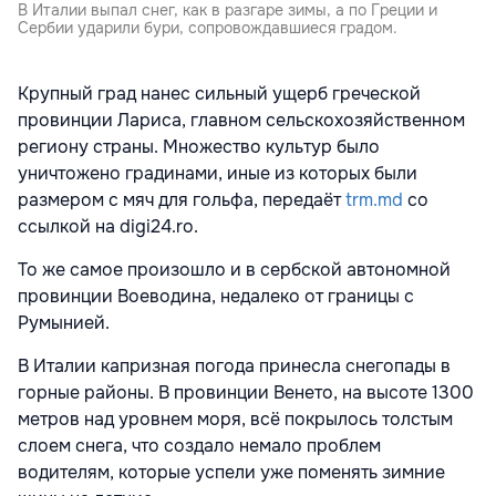
В Италии выпал снег, как в разгаре зимы, а по Греции и
Сербии ударили бури, сопровождавшиеся градом.
Крупный град нанес сильный ущерб греческой
провинции Лариса, главном сельскохозяйственном
региону страны. Множество культур было
уничтожено градинами, иные из которых были
размером с мяч для гольфа, передаёт
trm.md
со
ссылкой на digi24.ro.
То же самое произошло и в сербской автономной
провинции Воеводина, недалеко от границы с
Румынией.
В Италии капризная погода принесла снегопады в
горные районы. В провинции Венето, на высоте 1300
метров над уровнем моря, вс
ё
покрылось толстым
слоем снега, что
создало немало
проблем
водител
ям
, которые
успели уже
поменя
ть
зимние