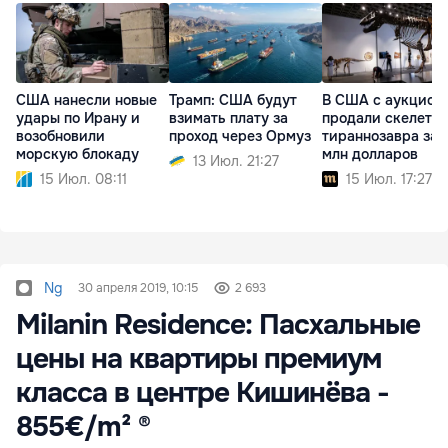
США нанесли новые
Трамп: США будут
В США с аукцион
удары по Ирану и
взимать плату за
продали скелет
возобновили
проход через Ормуз
тираннозавра за 
морскую блокаду
млн долларов
13 Июл. 21:27
15 Июл. 08:11
15 Июл. 17:27
Ng
30 апреля 2019, 10:15
2 693
Milanin Residence: Пасхальные
цены на квартиры премиум
класса в центре Кишинёва -
855€/m² ®