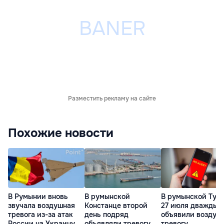
Разместить рекламу на сайте
Похожие новости
В Румынии вновь
В румынской
В румынской Тул
звучала воздушная
Констанце второй
27 июля дважды
тревога из-за атак
день подряд
объявили воздуш
России на Украину
объявляли тревогу
тревогу