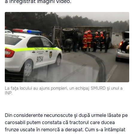
a înregistrat imagini video.
La faţa locului au ajuns pompieri, un echipaj SMURD şi unul a
INP.
Din considerente necunoscute şi după urmele lăsate pe
carosabil putem constata că tractorul care ducea
frunze uscate în remorcă a derapat. Cum s-a întâmplat