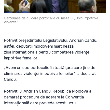
Cartonașe de culoare portocalie cu mesajul „Uniți împotriva
violenței”
Potrivit președintelui Legislativului, Andrian Candu,
astfel, deputații moldoveni marchează
ziua internaţională pentru combaterea violenţei
împotriva femeilor.
„Avem un cod portocaliu în toată țara care ține de
eliminarea violenței împotriva femeilor”, a declarat
Candu.
Potrivit lui Andrian Candu, Republica Moldova a
demarat procedura de aderare la Convenția
internațională care prevede acest lucru.