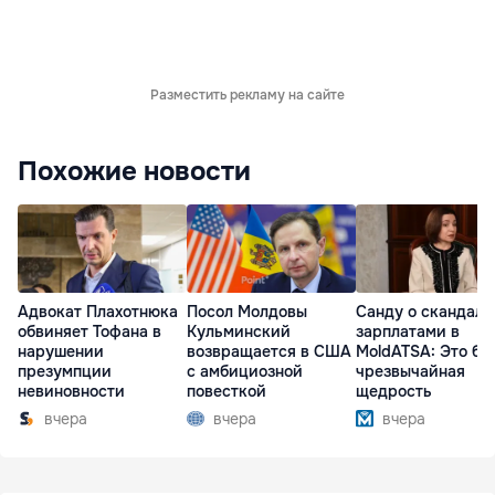
Разместить рекламу на сайте
Похожие новости
Адвокат Плахотнюка
Посол Молдовы
Санду о скандале
обвиняет Тофана в
Кульминский
зарплатами в
нарушении
возвращается в США
MoldATSA: Это бы
презумпции
с амбициозной
чрезвычайная
невиновности
повесткой
щедрость
вчера
вчера
вчера