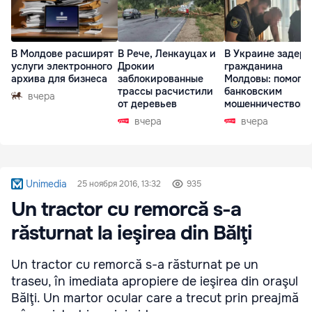
В Молдове расширят
В Рече, Ленкауцах и
В Украине задер
услуги электронного
Дрокии
гражданина
архива для бизнеса
заблокированные
Молдовы: помогал
трассы расчистили
банковским
вчера
от деревьев
мошенничеством 
Чехии
вчера
вчера
Unimedia
25 ноября 2016, 13:32
935
Un tractor cu remorcă s-a
răsturnat la ieşirea din Bălţi
Un tractor cu remorcă s-a răsturnat pe un
traseu, în imediata apropiere de ieşirea din oraşul
Bălţi. Un martor ocular care a trecut prin preajmă