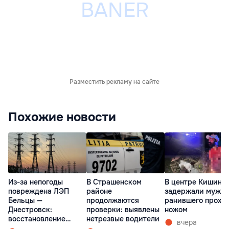
Разместить рекламу на сайте
Похожие новости
Из-за непогоды
В Страшенском
В центре Кишине
повреждена ЛЭП
районе
задержали мужчи
Бельцы —
продолжаются
ранившего прохо
Днестровск:
проверки: выявлены
ножом
восстановление
нетрезвые водители
вчера
займет более недели