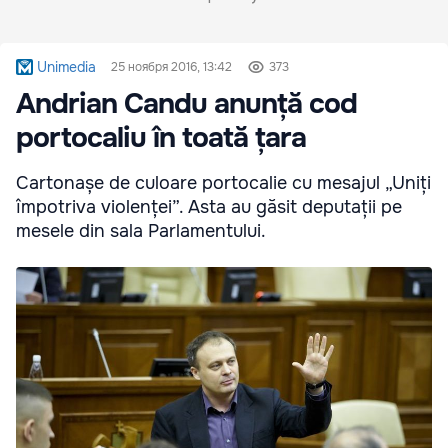
Unimedia
25 ноября 2016, 13:42
373
Andrian Candu anunță cod
portocaliu în toată țara
Cartonașe de culoare portocalie cu mesajul „Uniți
împotriva violenței”. Asta au găsit deputații pe
mesele din sala Parlamentului.