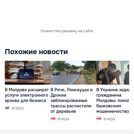
Разместить рекламу на сайте
Похожие новости
В Молдове расширят
В Рече, Ленкауцах и
В Украине задер
услуги электронного
Дрокии
гражданина
архива для бизнеса
заблокированные
Молдовы: помогал
трассы расчистили
банковским
вчера
от деревьев
мошенничеством 
Чехии
вчера
вчера