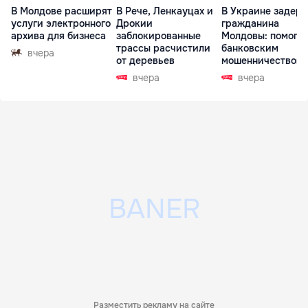
В Молдове расширят
В Рече, Ленкауцах и
В Украине задер
услуги электронного
Дрокии
гражданина
архива для бизнеса
заблокированные
Молдовы: помогал
трассы расчистили
банковским
вчера
от деревьев
мошенничеством 
Чехии
вчера
вчера
Разместить рекламу на сайте