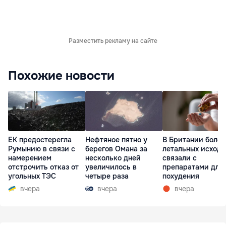
Разместить рекламу на сайте
Похожие новости
ЕК предостерегла
Нефтяное пятно у
В Британии более
Румынию в связи с
берегов Омана за
летальных исходо
намерением
несколько дней
связали с
отстрочить отказ от
увеличилось в
препаратами для
угольных ТЭС
четыре раза
похудения
вчера
вчера
вчера