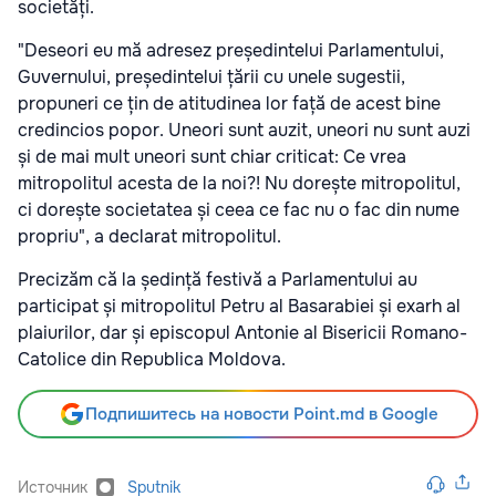
societăți.
"Deseori eu mă adresez președintelui Parlamentului,
Guvernului, președintelui țării cu unele sugestii,
propuneri ce țin de atitudinea lor față de acest bine
credincios popor. Uneori sunt auzit, uneori nu sunt auzi
și de mai mult uneori sunt chiar criticat: Ce vrea
mitropolitul acesta de la noi?! Nu dorește mitropolitul,
ci dorește societatea și ceea ce fac nu o fac din nume
propriu", a declarat mitropolitul.
Precizăm că la ședință festivă a Parlamentului au
participat și mitropolitul Petru al Basarabiei și exarh al
plaiurilor, dar și episcopul Antonie al Bisericii Romano-
Catolice din Republica Moldova.
Подпишитесь на новости Point.md в Google
Источник
Sputnik