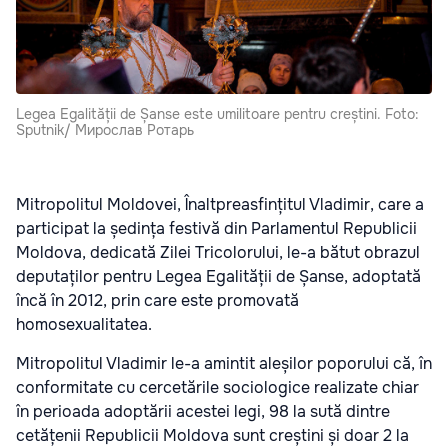
Legea Egalității de Șanse este umilitoare pentru creștini. Foto:
Sputnik/ Мирослав Ротарь
Mitropolitul Moldovei, Înaltpreasfințitul Vladimir, care a
participat la ședința festivă din Parlamentul Republicii
Moldova, dedicată Zilei Tricolorului, le-a bătut obrazul
deputaților pentru Legea Egalității de Șanse, adoptată
încă în 2012, prin care este promovată
homosexualitatea.
Mitropolitul Vladimir le-a amintit aleșilor poporului că, în
conformitate cu cercetările sociologice realizate chiar
în perioada adoptării acestei legi, 98 la sută dintre
cetățenii Republicii Moldova sunt creștini și doar 2 la