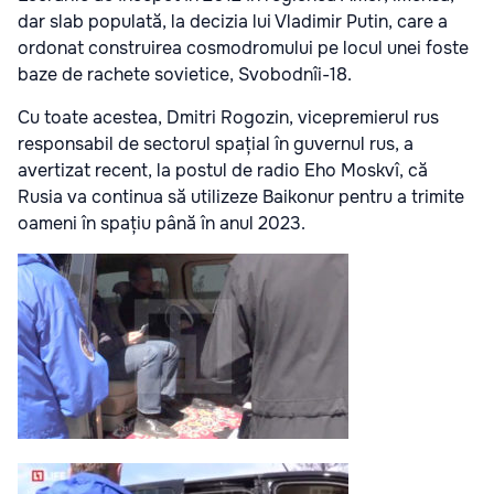
dar slab populată, la decizia lui Vladimir Putin, care a
ordonat construirea cosmodromului pe locul unei foste
baze de rachete sovietice, Svobodnîi-18.
Cu toate acestea, Dmitri Rogozin, vicepremierul rus
responsabil de sectorul spațial în guvernul rus, a
avertizat recent, la postul de radio Eho Moskvî, că
Rusia va continua să utilizeze Baikonur pentru a trimite
oameni în spațiu până în anul 2023.