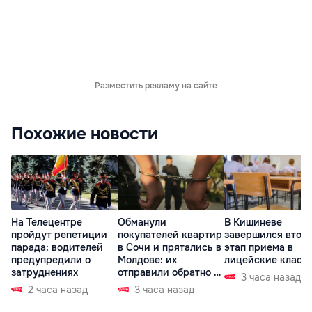
Разместить рекламу на сайте
Похожие новости
На Телецентре
Обманули
В Кишиневе
пройдут репетиции
покупателей квартир
завершился втор
парада: водителей
в Сочи и прятались в
этап приема в
предупредили о
Молдове: их
лицейские класс
затруднениях
отправили обратно в
3 часа назад
РФ
2 часа назад
3 часа назад