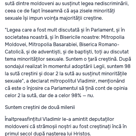
sută dintre moldoveni au susținut legea nediscriminării,
ceea ce de fapt înseamnă că așa zisele minorități
sexuale își impun voința majorității creștine.
"Legea care a fost mult discutată și în Parlament, și în
societatea noastră, și în Bisericile noastre: Mitropolia
Moldovei, Mitropolia Basarabiei, Biserica Romano-
Catolică, și de adventiști, și de baptiști, toți au discutat
tema minorităților sexuale. Suntem o țară creștină. După
sondajul realizat în momentul adoptării Legii, suntem 98
la sută creștini și doar 2 la sută au susținut minoritățile
sexuale", a declarat mitropolitul Vladimir, menționând
că este o înjosire ca Parlamentul să țină cont de opinia
celor 2 la sută, dar de a celor 98% — nu.
Suntem creștini de două milenii
Înaltpreasfințitul Vladimir le-a amintit deputaților
moldoveni că strămoșii noștri au fost creștinați încă în
primul secol după nașterea lui Hristos.