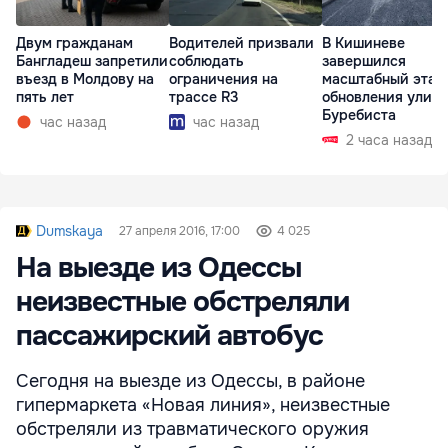
Двум гражданам
Водителей призвали
В Кишиневе
Бангладеш запретили
соблюдать
завершился
въезд в Молдову на
ограничения на
масштабный этап
пять лет
трассе R3
обновления улиц
Буребиста
час назад
час назад
2 часа назад
Dumskaya
27 апреля 2016, 17:00
4 025
На выезде из Одессы
неизвестные обстреляли
пассажирский автобус
Сегодня на выезде из Одессы, в районе
гипермаркета «Новая линия», неизвестные
обстреляли из травматического оружия