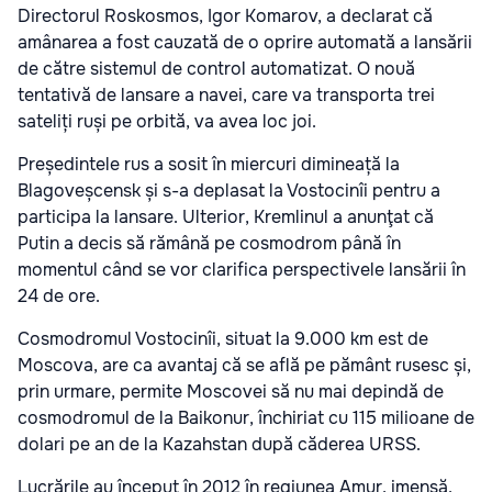
Directorul Roskosmos, Igor Komarov, a declarat că
amânarea a fost cauzată de o oprire automată a lansării
de către sistemul de control automatizat. O nouă
tentativă de lansare a navei, care va transporta trei
sateliți ruși pe orbită, va avea loc joi.
Președintele rus a sosit în miercuri dimineață la
Blagoveșcensk și s-a deplasat la Vostocinîi pentru a
participa la lansare. Ulterior, Kremlinul a anunţat că
Putin a decis să rămână pe cosmodrom până în
momentul când se vor clarifica perspectivele lansării în
24 de ore.
Cosmodromul Vostocinîi, situat la 9.000 km est de
Moscova, are ca avantaj că se află pe pământ rusesc și,
prin urmare, permite Moscovei să nu mai depindă de
cosmodromul de la Baikonur, închiriat cu 115 milioane de
dolari pe an de la Kazahstan după căderea URSS.
Lucrările au început în 2012 în regiunea Amur, imensă,