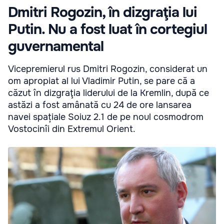
Dmitri Rogozin, în dizgraţia lui
Putin. Nu a fost luat în cortegiul
guvernamental
Vicepremierul rus Dmitri Rogozin, considerat un
om apropiat al lui Vladimir Putin, se pare că a
căzut în dizgraţia liderului de la Kremlin, după ce
astăzi a fost amânată cu 24 de ore lansarea
navei spațiale Soiuz 2.1 de pe noul cosmodrom
Vostocinîi din Extremul Orient.