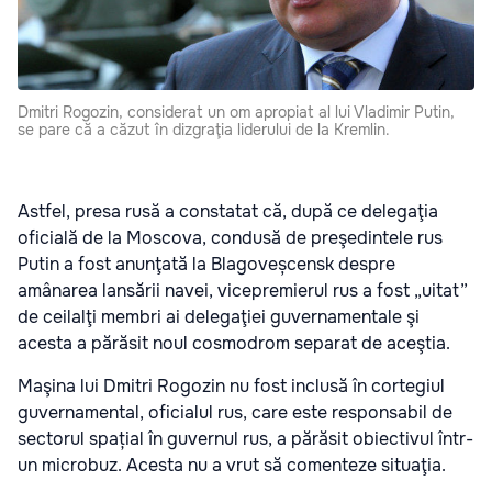
Dmitri Rogozin, considerat un om apropiat al lui Vladimir Putin,
se pare că a căzut în dizgraţia liderului de la Kremlin.
Astfel, presa rusă a constatat că, după ce delegaţia
oficială de la Moscova, condusă de preşedintele rus
Putin a fost anunţată la Blagoveșcensk despre
amânarea lansării navei, vicepremierul rus a fost „uitat”
de ceilalţi membri ai delegaţiei guvernamentale şi
acesta a părăsit noul cosmodrom separat de aceştia.
Maşina lui Dmitri Rogozin nu fost inclusă în cortegiul
guvernamental, oficialul rus, care este responsabil de
sectorul spațial în guvernul rus, a părăsit obiectivul într-
un microbuz. Acesta nu a vrut să comenteze situaţia.