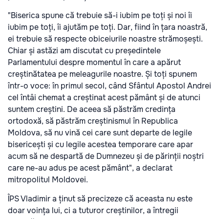
"Biserica spune că trebuie să-i iubim pe toți și noi îi
iubim pe toți, îi ajutăm pe toți. Dar, fiind în țara noastră,
ei trebuie să respecte obiceiurile noastre strămoșești.
Chiar și astăzi am discutat cu președintele
Parlamentului despre momentul în care a apărut
creștinătatea pe meleagurile noastre. Și toți spunem
într-o voce: în primul secol, când Sfântul Apostol Andrei
cel întâi chemat a creștinat acest pământ și de atunci
suntem creștini. De aceea să păstrăm credința
ortodoxă, să păstrăm creștinismul în Republica
Moldova, să nu vină cei care sunt departe de legile
bisericești și cu legile acestea temporare care apar
acum să ne despartă de Dumnezeu și de părinții noștri
care ne-au adus pe acest pământ", a declarat
mitropolitul Moldovei.
ÎPS Vladimir a ținut să precizeze că aceasta nu este
doar voința lui, ci a tuturor creștinilor, a întregii