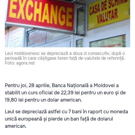
Leul moldovenesc se depreciază a doua zi consecutiv, după o
perioadă în care câștigase teren față de valutele de referință.
Foto: agora.md
Pentru joi, 28 aprilie, Banca Națională a Moldovei a
stabilit un curs oficial de 22,39 lei pentru un euro și de
19,80 lei pentru un dolar american.
Leul se depreciază astfel cu 7 bani în raport cu moneda
unică europeană și pierde un ban față de dolarul
american.