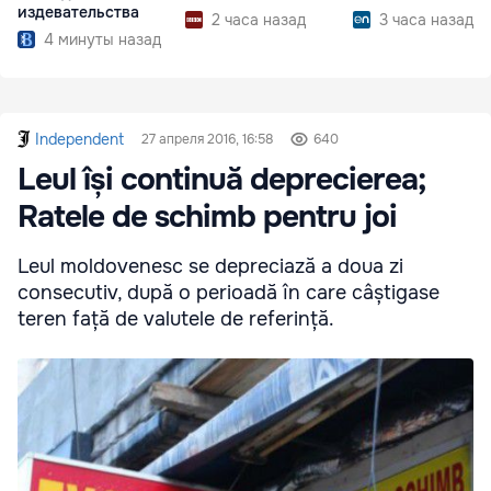
издевательства
2 часа назад
3 часа назад
4 минуты назад
Independent
27 апреля 2016, 16:58
640
Leul își continuă deprecierea;
Ratele de schimb pentru joi
Leul moldovenesc se depreciază a doua zi
consecutiv, după o perioadă în care câștigase
teren față de valutele de referință.