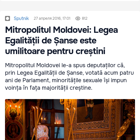
Sputnik
27 апреля 2016, 17:01
812
Mitropolitul Moldovei: Legea
Egalității de Șanse este
umilitoare pentru creștini
Mitropolitul Moldovei le-a spus deputaților că,
prin Legea Egalității de Șanse, votată acum patru
ani de Parlament, minoritățile sexuale își impun
voința în fața majorității creștine.