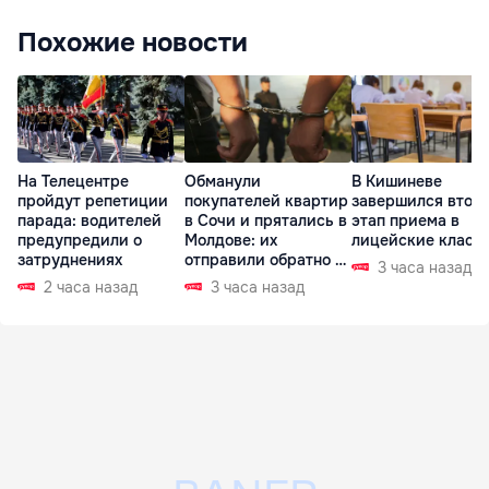
Похожие новости
На Телецентре
Обманули
В Кишиневе
пройдут репетиции
покупателей квартир
завершился втор
парада: водителей
в Сочи и прятались в
этап приема в
предупредили о
Молдове: их
лицейские класс
затруднениях
отправили обратно в
3 часа назад
РФ
2 часа назад
3 часа назад