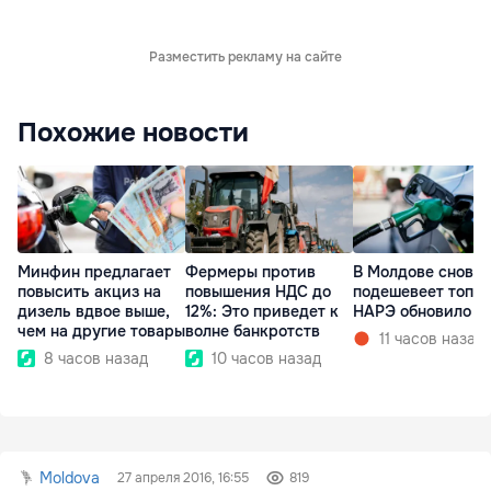
Разместить рекламу на сайте
Похожие новости
Минфин предлагает
Фермеры против
В Молдове снова
повысить акциз на
повышения НДС до
подешевеет топли
дизель вдвое выше,
12%: Это приведет к
НАРЭ обновило ц
чем на другие товары
волне банкротств
11 часов назад
8 часов назад
10 часов назад
Moldova
27 апреля 2016, 16:55
819