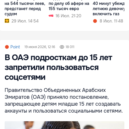
на 544 тысячи леев,
по делу об афере на
40 минут убеждал
предстанет перед
155 тысяч евро
летнюю девочку
судом
включить газ
16 Июл. 21:20
29 Июл. 14:54
8 Июл. 11:48
Point
19 июня 2026, 12:16
18 011
В ОАЭ подросткам до 15 лет
запретили пользоваться
соцсетями
Правительство Объединенных Арабских
Эмиратов (ОАЭ) приняло постановление,
запрещающее детям младше 15 лет создавать
аккаунты и пользоваться социальными сетями.