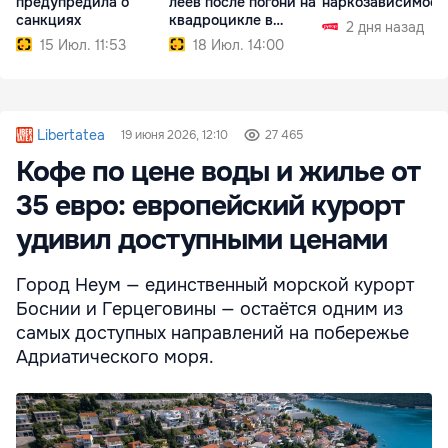
предупредила о
леев после погони на
наркозависимост
санкциях
квадроцикле в
2 дня назад
Сороках
15 Июл. 11:53
18 Июл. 14:00
Libertatea
19 июня 2026, 12:10
27 465
Кофе по цене воды и жилье от
35 евро: европейский курорт
удивил доступными ценами
Город Неум — единственный морской курорт
Боснии и Герцеговины — остаётся одним из
самых доступных направлений на побережье
Адриатического моря.