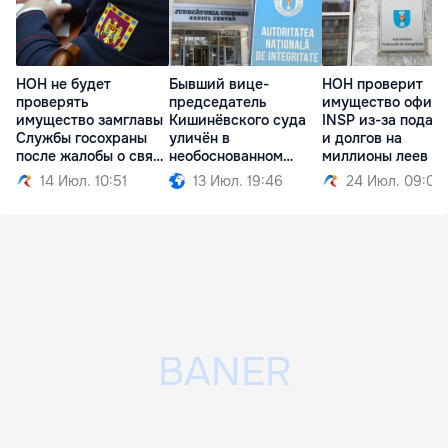
НОН не будет
Бывший вице-
НОН проверит
проверять
председатель
имущество офиц
имущество замглавы
Кишинёвского суда
INSP из-за подар
Службы госохраны
уличён в
и долгов на
после жалобы о связи
необоснованном
миллионы леев
с TUX
имуществе
14 Июл. 10:51
13 Июл. 19:46
24 Июл. 09:01