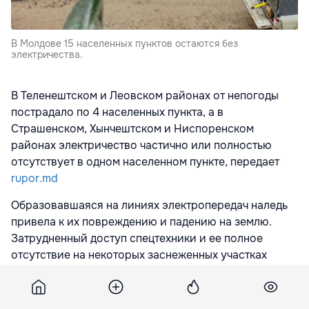
В Молдове 15 населенных пунктов остаются без
электричества.
В Теленештском и Леовском районах от непогоды
пострадало по 4 населенных пункта, а в
Страшенском, Хынчештском и Ниспоренском
районах электричество частично или полностью
отсутствует в одном населенном пункте, передает
rupor.md
Образовавшаяся на линиях электропередач наледь
привела к их повреждению и падению на землю.
Затрудненный доступ спецтехники и ее полное
отсутствие на некоторых заснеженных участках
создают дополнительные трудности для
оперативных бригад при проведении
восстановительных работ.