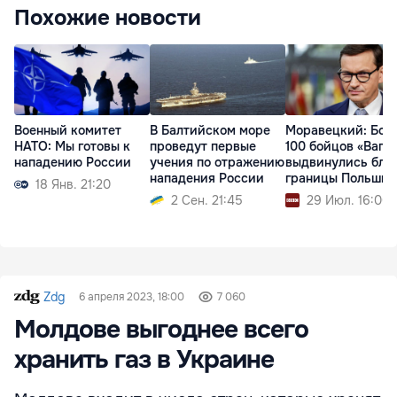
Похожие новости
Военный комитет
В Балтийском море
Моравецкий: Бол
НАТО: Мы готовы к
проведут первые
100 бойцов «Вагн
нападению России
учения по отражению
выдвинулись бли
нападения России
границы Польши
18 Янв. 21:20
2 Сен. 21:45
29 Июл. 16:00
Zdg
6 апреля 2023, 18:00
7 060
Молдове выгоднее всего
хранить газ в Украине