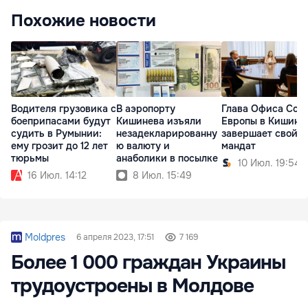
Похожие новости
Водителя грузовика с
В аэропорту
Глава Офиса Сов
боеприпасами будут
Кишинева изъяли
Европы в Кишине
судить в Румынии:
незадекларированну
завершает свой
ему грозит до 12 лет
ю валюту и
мандат
тюрьмы
анаболики в посылке
10 Июл. 19:54
16 Июл. 14:12
8 Июл. 15:49
Moldpres
6 апреля 2023, 17:51
7 169
Более 1 000 граждан Украины
трудоустроены в Молдове