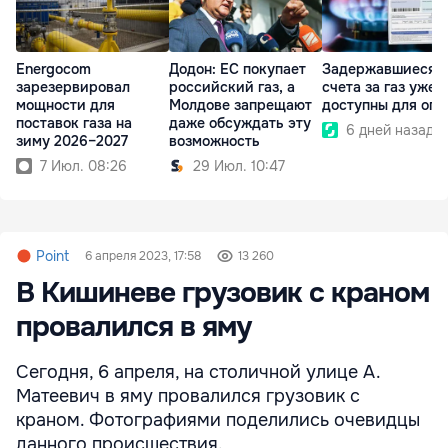
Energocom
Додон: ЕС покупает
Задержавшиеся
зарезервировал
российский газ, а
счета за газ уже
мощности для
Молдове запрещают
доступны для опл
поставок газа на
даже обсуждать эту
6 дней назад
зиму 2026–2027
возможность
7 Июл. 08:26
29 Июл. 10:47
Point
6 апреля 2023, 17:58
13 260
В Кишиневе грузовик с краном
провалился в яму
Сегодня, 6 апреля, на столичной улице А.
Матеевич в яму провалился грузовик с
краном. Фотографиями поделились очевидцы
данного происшествия.