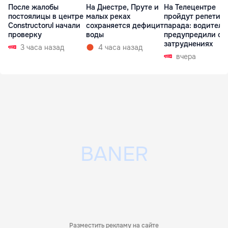
После жалобы
На Днестре, Пруте и
На Телецентре
постоялицы в центре
малых реках
пройдут репетиц
Constructorul начали
сохраняется дефицит
парада: водителе
проверку
воды
предупредили о
затруднениях
3 часа назад
4 часа назад
вчера
Разместить рекламу на сайте