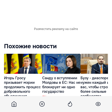
Разместить рекламу на сайте
Похожие новости
Игорь Гросу
Санду о вступлении
Бузу - диаспоре:
призывает мэрии
Молдовы в ЕС: Нас не
нужен каждый из
продолжить процесс
блокирует ни одно
вас, чтобы строит
добровольного
государство
более сильные
объединения
сообщества
3 часа назад
3 часа назад
вчера