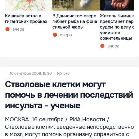
Кишинёв встал в
В Данченском озере
Житель Чимишли
гигантских пробках
гибнет рыба на фоне
предстанет перед
сильной жары
судом по делу об
вчера
убийстве
вчера
сожительницы
вчера
16 сентября 2008, 15:30
576
Стволовые клетки могут
помочь в лечении последствий
инсульта - ученые
МОСКВА, 16 сентября / РИА Новости /.
Стволовые клетки, введенные непосредственно
в мозг, могут помочь организму справиться с