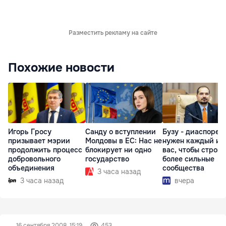
Разместить рекламу на сайте
Похожие новости
Игорь Гросу
Санду о вступлении
Бузу - диаспоре:
призывает мэрии
Молдовы в ЕС: Нас не
нужен каждый из
продолжить процесс
блокирует ни одно
вас, чтобы строит
добровольного
государство
более сильные
объединения
сообщества
3 часа назад
3 часа назад
вчера
16 сентября 2008, 15:19
453