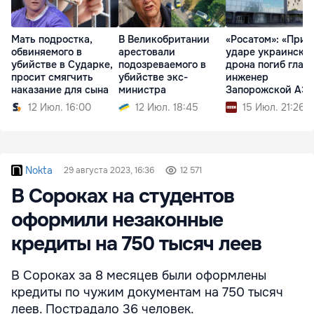
Мать подростка,
В Великобритании
«Росатом»: «При
обвиняемого в
арестовали
ударе украинско
убийстве в Сударке,
подозреваемого в
дрона погиб глав
просит смягчить
убийстве экс-
инженер
наказание для сына
министра
Запорожской АЭ
12 Июл. 16:00
12 Июл. 18:45
15 Июл. 21:26
Nokta
29 августа 2023, 16:36
12 571
В Сороках на студентов
оформили незаконные
кредиты на 750 тысяч леев
В Сороках за 8 месяцев были оформлены
кредиты по чужим документам на 750 тысяч
леев. Пострадало 36 человек.