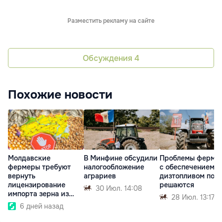
Разместить рекламу на сайте
Обсуждения
4
Похожие новости
Молдавские
В Минфине обсудили
Проблемы ферме
фермеры требуют
налогообложение
с обеспечением
вернуть
аграриев
дизтопливом пока
лицензирование
решаются
30 Июл. 14:08
импорта зерна из
28 Июл. 13:17
Украины
6 дней назад