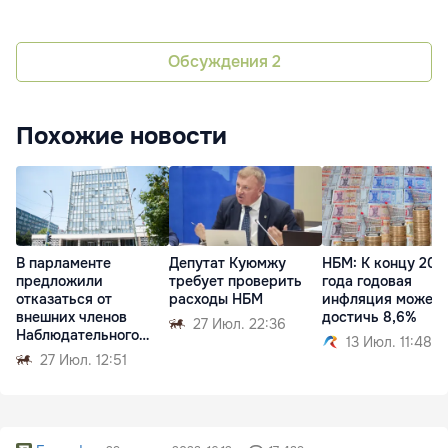
Обсуждения
2
Похожие новости
В парламенте
Депутат Куюмжу
НБМ: К концу 202
предложили
требует проверить
года годовая
отказаться от
расходы НБМ
инфляция может
внешних членов
достичь 8,6%
27 Июл. 22:36
Наблюдательного
13 Июл. 11:48
совета НБМ
27 Июл. 12:51