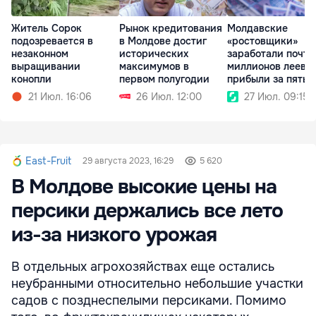
Житель Сорок
Рынок кредитования
Молдавские
подозревается в
в Молдове достиг
«ростовщики»
незаконном
исторических
заработали почти
выращивании
максимумов в
миллионов леев
конопли
первом полугодии
прибыли за пять
месяцев
21 Июл. 16:06
26 Июл. 12:00
27 Июл. 09:15
East-Fruit
29 августа 2023, 16:29
5 620
В Молдове высокие цены на
персики держались все лето
из-за низкого урожая
В отдельных агрохозяйствах еще остались
неубранными относительно небольшие участки
садов с позднеспелыми персиками. Помимо