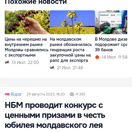
Похожие новости
Цены на черешню на
На молдавском
В Молдове дизел
внутреннем рынке
рынке обозначилась
подорожает сразу
Молдовы сравнялись
тенденция роста
39 банов
с экспортными
закупочной цены на
14 Июл. 11:58
рапс для экспорта
13 Июл. 22:00
21 Июл. 21:48
Rupor
29 августа 2023, 16:20
4 355
НБМ проводит конкурс с
ценными призами в честь
юбилея молдавского лея