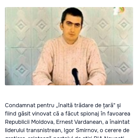
Condamnat pentru „înaltă trădare de țară" și
fiind găsit vinovat că a făcut spionaj în favoarea
Republicii Moldova, Ernest Vardanean, a înaintat
liderului transnistrean, Igor Smirnov, o cerere de