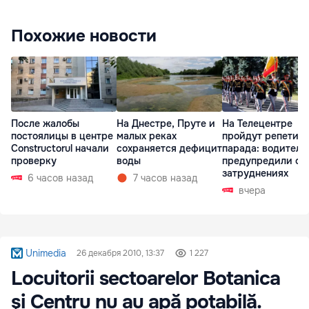
Похожие новости
После жалобы
На Днестре, Пруте и
На Телецентре
постоялицы в центре
малых реках
пройдут репетиц
Constructorul начали
сохраняется дефицит
парада: водителе
проверку
воды
предупредили о
затруднениях
6 часов назад
7 часов назад
вчера
Unimedia
26 декабря 2010, 13:37
1 227
Locuitorii sectoarelor Botanica
şi Centru nu au apă potabilă.