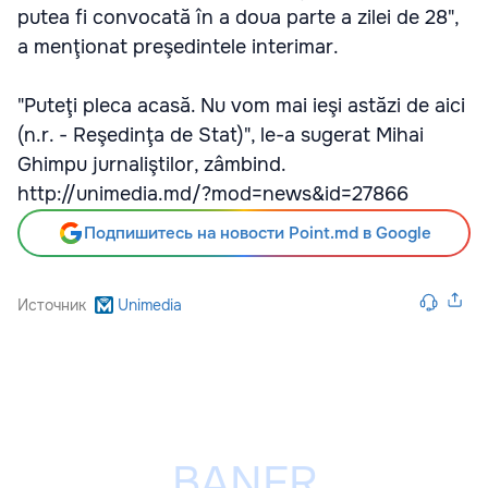
putea fi convocată în a doua parte a zilei de 28",
a menţionat preşedintele interimar.
"Puteţi pleca acasă. Nu vom mai ieşi astăzi de aici
(n.r. - Reşedinţa de Stat)", le-a sugerat Mihai
Ghimpu jurnaliştilor, zâmbind.
http://unimedia.md/?mod=news&id=27866
Подпишитесь на новости Point.md в Google
Источник
Unimedia