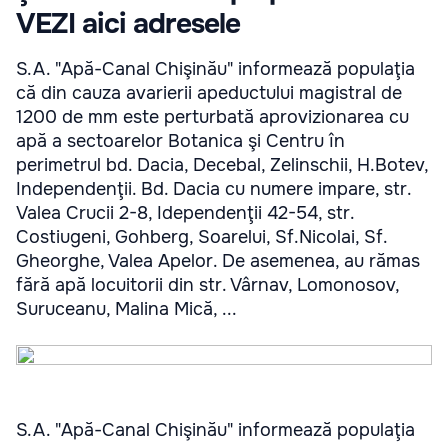
VEZI aici adresele
S.A. "Apă-Canal Chişinău" informează populaţia
că din cauza avarierii apeductului magistral de
1200 de mm este perturbată aprovizionarea cu
apă a sectoarelor Botanica şi Centru în
perimetrul bd. Dacia, Decebal, Zelinschii, H.Botev,
Independenţii. Bd. Dacia cu numere impare, str.
Valea Crucii 2-8, Idependenţii 42-54, str.
Costiugeni, Gohberg, Soarelui, Sf.Nicolai, Sf.
Gheorghe, Valea Apelor. De asemenea, au rămas
fără apă locuitorii din str. Vârnav, Lomonosov,
Suruceanu, Malina Mică, ...
S.A. "Apă-Canal Chişinău" informează populaţia