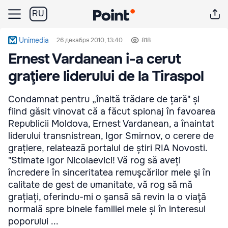
RU
Unimedia
26 декабря 2010, 13:40
818
Ernest Vardanean i-a cerut
graţiere liderului de la Tiraspol
Condamnat pentru „înaltă trădare de țară" și
fiind găsit vinovat că a făcut spionaj în favoarea
Republicii Moldova, Ernest Vardanean, a înaintat
liderului transnistrean, Igor Smirnov, o cerere de
grațiere, relatează portalul de știri RIA Novosti.
"Stimate Igor Nicolaevici! Vă rog să aveți
încredere în sinceritatea remuşcărilor mele şi în
calitate de gest de umanitate, vă rog să mă
grațiați, oferindu-mi o şansă să revin la o viaţă
normală spre binele familiei mele și în interesul
poporului ...