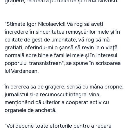
grațiere, relatează portalul de știri RIA Novosti.
"Stimate Igor Nicolaevici! Vă rog să aveți
încredere în sinceritatea remuşcărilor mele şi în
calitate de gest de umanitate, vă rog să mă
grațiați, oferindu-mi o şansă să revin la o viaţă
normală spre binele familiei mele și în interesul
poporului transnistrean", se spune în scrisoarea
lui Vardanean.
În cererea sa de graţiere, scrisă cu mâna proprie,
jurnalistul și-a recunoscut integral vina,
menționând că ulterior a cooperat activ cu
organele de anchetă.
"Voi depune toate eforturile pentru a repara