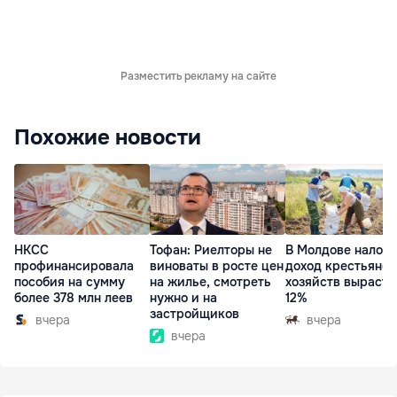
Разместить рекламу на сайте
Похожие новости
НКСС
Тофан: Риелторы не
В Молдове налог 
профинансировала
виноваты в росте цен
доход крестьянск
пособия на сумму
на жилье, смотреть
хозяйств вырасте
более 378 млн леев
нужно и на
12%
застройщиков
вчера
вчера
вчера