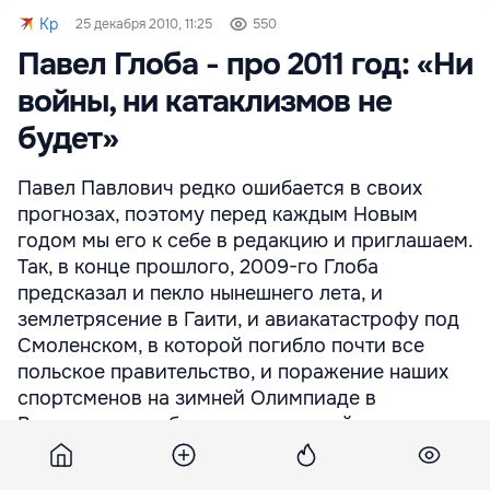
Kp
25 декабря 2010, 11:25
550
Павел Глоба - про 2011 год: «Ни
войны, ни катаклизмов не
будет»
Павел Павлович редко ошибается в своих
прогнозах, поэтому перед каждым Новым
годом мы его к себе в редакцию и приглашаем.
Так, в конце прошлого, 2009-го Глоба
предсказал и пекло нынешнего лета, и
землетрясение в Гаити, и авиакатастрофу под
Смоленском, в которой погибло почти все
польское правительство, и поражение наших
спортсменов на зимней Олимпиаде в
Ванкувере, и победу наших российских ученых
(пусть и бывших), ставших нобелевскими
лауреатами. Сбылось процентов на