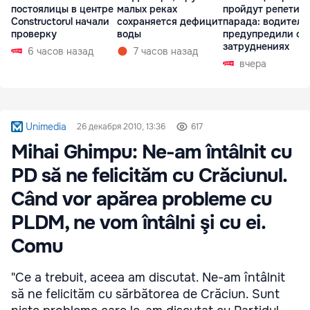
постоялицы в центре
малых реках
пройдут репетиц
Constructorul начали
сохраняется дефицит
парада: водителе
проверку
воды
предупредили о
затруднениях
6 часов назад
7 часов назад
вчера
Unimedia
26 декабря 2010, 13:36
617
Mihai Ghimpu: Ne-am întâlnit cu
PD să ne felicităm cu Crăciunul.
Când vor apărea probleme cu
PLDM, ne vom întâlni şi cu ei.
Comu
"Ce a trebuit, aceea am discutat. Ne-am întâlnit
să ne felicităm cu sărbătorea de Crăciun. Sunt