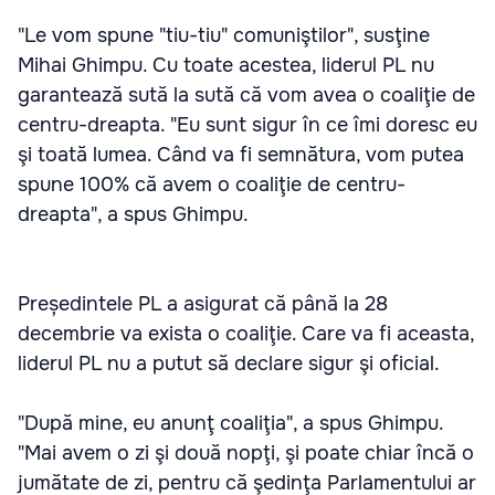
"Le vom spune "tiu-tiu" comuniştilor", susţine
Mihai Ghimpu. Cu toate acestea, liderul PL nu
garantează sută la sută că vom avea o coaliţie de
centru-dreapta. "Eu sunt sigur în ce îmi doresc eu
şi toată lumea. Când va fi semnătura, vom putea
spune 100% că avem o coaliţie de centru-
dreapta", a spus Ghimpu.
Președintele PL a asigurat că până la 28
decembrie va exista o coaliţie. Care va fi aceasta,
liderul PL nu a putut să declare sigur şi oficial.
"După mine, eu anunţ coaliţia", a spus Ghimpu.
"Mai avem o zi şi două nopţi, şi poate chiar încă o
jumătate de zi, pentru că şedinţa Parlamentului ar