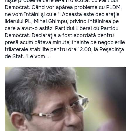
nişte probleme care le-am discutat cu Partidul
Democrat. Când vor apărea probleme cu PLDM,
ne vom întâlni şi cu ei". Aceasta este declaraţia
liderului PL, Mihai Ghimpu, privind întâlnirea pe
care a avut-o astăzi Partidul Liberal cu Partidul
Democrat. Declaraţia a fost acordată pentru
presă acum câteva minute, înainte de negocierile
trilaterale stabilite pentru ora 12.00, la Reşedinţa
de Stat. "Le vom ...