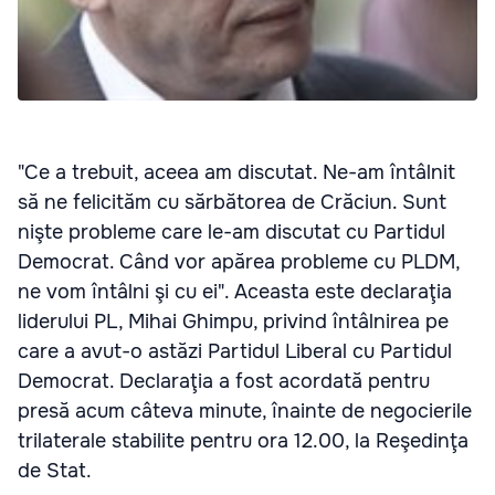
"Ce a trebuit, aceea am discutat. Ne-am întâlnit
să ne felicităm cu sărbătorea de Crăciun. Sunt
nişte probleme care le-am discutat cu Partidul
Democrat. Când vor apărea probleme cu PLDM,
ne vom întâlni şi cu ei". Aceasta este declaraţia
liderului PL, Mihai Ghimpu, privind întâlnirea pe
care a avut-o astăzi Partidul Liberal cu Partidul
Democrat. Declaraţia a fost acordată pentru
presă acum câteva minute, înainte de negocierile
trilaterale stabilite pentru ora 12.00, la Reşedinţa
de Stat.