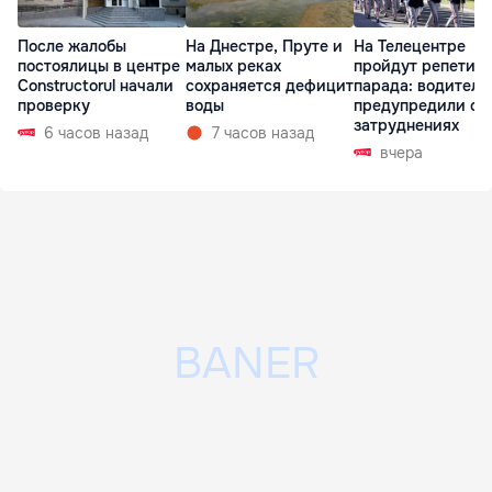
После жалобы
На Днестре, Пруте и
На Телецентре
постоялицы в центре
малых реках
пройдут репетиц
Constructorul начали
сохраняется дефицит
парада: водителе
проверку
воды
предупредили о
затруднениях
6 часов назад
7 часов назад
вчера