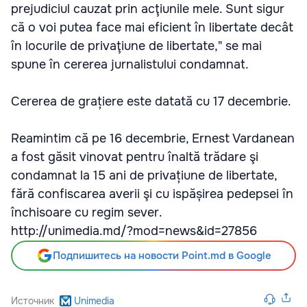
prejudiciul cauzat prin acţiunile mele. Sunt sigur
că o voi putea face mai eficient în libertate decât
în locurile de privaţiune de libertate," se mai
spune în cererea jurnalistului condamnat.
Cererea de grațiere este datată cu 17 decembrie.
Reamintim că pe 16 decembrie, Ernest Vardanean
a fost găsit vinovat pentru înaltă trădare şi
condamnat la 15 ani de privațiune de libertate,
fără confiscarea averii şi cu ispășirea pedepsei în
închisoare cu regim sever.
http://unimedia.md/?mod=news&id=27856
Подпишитесь на новости Point.md в Google
Источник
Unimedia