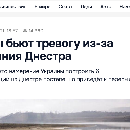
оисшествия
В мире
Спорт
Леди
Авто
Нау
1, 18:57
14 960
 бьют тревогу из-за
ания Днестра
что намерение Украины построить 6
ций на Днестре постепенно приведёт к перес