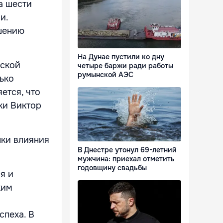
а шести
и.
шению
На Дунае пустили ко дну
еской
четыре баржи ради работы
румынской АЭС
ько
ется, что
ки Виктор
ки влияния
В Днестре утонул 69-летний
мужчина: приехал отметить
годовщину свадьбы
я и
ким
спеха. В