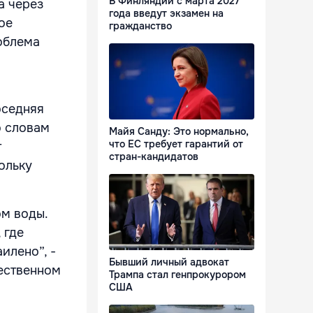
В Финляндии с марта 2027
а через
года введут экзамен на
ое
гражданство
роблема
оседняя
о словам
Майя Санду: Это нормально,
что ЕС требует гарантий от
т
стран-кандидатов
ольку
ом воды.
 где
илено”, -
Бывший личный адвокат
щественном
Трампа стал генпрокурором
США