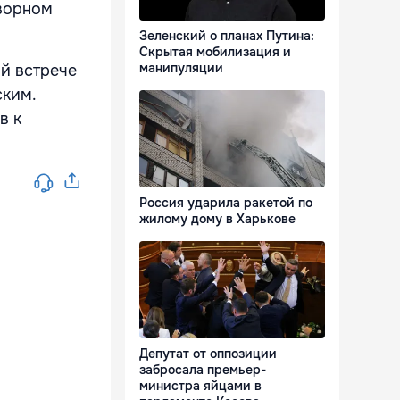
оворном
Зеленский о планах Путина:
Скрытая мобилизация и
манипуляции
й встрече
ским.
в к
Россия ударила ракетой по
жилому дому в Харькове
Депутат от оппозиции
забросала премьер-
министра яйцами в