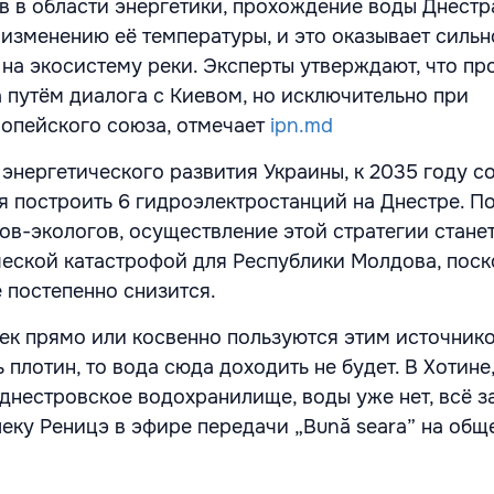
в в области энергетики, прохождение воды Днестр
 изменению её температуры, и это оказывает сильн
 на экосистему реки. Эксперты утверждают, что п
 путём диалога с Киевом, но исключительно при
опейского союза, отмечает
ipn.md
 энергетического развития Украины, к 2035 году с
я построить 6 гидроэлектростанций на Днестре. П
ов-экологов, осуществление этой стратегии стане
еской катастрофой для Республики Молдова, поск
 постепенно снизится.
ек прямо или косвенно пользуются этим источник
 плотин, то вода сюда доходить не будет. В Хотине,
днестровское водохранилище, воды уже нет, всё за
леку Реницэ в эфире передачи „Bună seara” на об