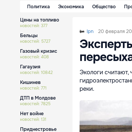
Политика
Экономика
Общество
Пр
Цены на топливо
новостей:
377
20 февраля 202
Ipn
Бельцы
Эксперты
новостей:
5727
Газовый кризис
пересых
новостей:
408
Гагаузия
Экологи считают, 
новостей:
10842
гидроэлектростан
Кишинев
реки.
новостей:
771
ДТП в Молдове
новостей:
7825
Нет войне
новостей:
131
Приднестровье