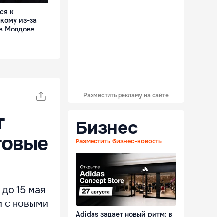
ся к
кому из-за
 в Молдове
Разместить рекламу на сайте
т
Бизнес
товые
Разместить бизнес-новость
 до 15 мая
и с новыми
Adidas задает новый ритм: в