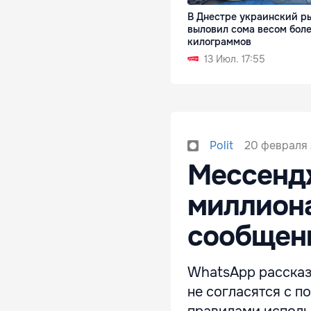
В Днестре украинский р
выловил сома весом бол
килограммов
13 Июл. 17:55
20 февраля 
Polit
Мессенд
миллиона
сообщени
WhatsApp рассказа
не согласятся с п