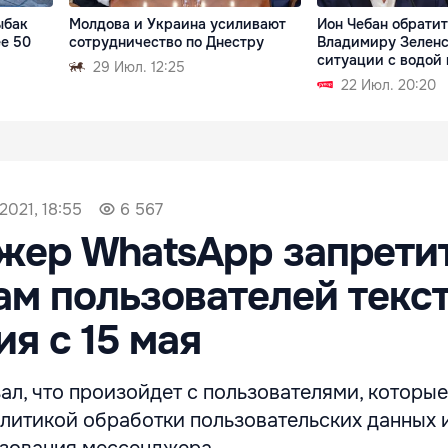
ыбак
Молдова и Украина усиливают
Ион Чебан обратит
ее 50
сотрудничество по Днестру
Владимиру Зеленс
ситуации с водой
29 Июл. 12:25
22 Июл. 20:20
2021, 18:55
6 567
жер WhatsApp запрети
м пользователей текс
я с 15 мая
л, что произойдет с пользователями, которые
олитикой обработки пользовательских данных 