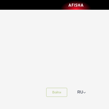
⌵
RU
Войти