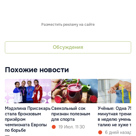
Разместить рекламу на сайте
Обсуждения
Похожие новости
Мэдэлина Присэкарь
Свекольный сок
Учёные: Одна 75-
стала бронзовым
признан полезным
минутная тренир
призёром
для спорта
в неделю уменьш
чемпионата Европы
талию не хуже тр
19 Июл. 11:30
по борьбе
6 дней назад