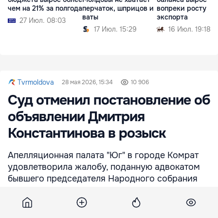
чем на 21% за полгода
перчаток, шприцов и
вопреки росту
ваты
экспорта
27 Июл. 08:03
17 Июл. 15:29
16 Июл. 19:18
Tvrmoldova
28 мая 2026, 15:34
10 906
Суд отменил постановление об
объявлении Дмитрия
Константинова в розыск
Апелляционная палата "Юг" в городе Комрат
удовлетворила жалобу, поданную адвокатом
бывшего председателя Народного собрания
Гагаузии Дмитрия Константинова. Суд отменил
постановление об объявлении Константинова в
розыск.