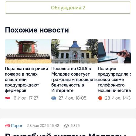
Обсуждения
2
Похожие новости
Пора жатвы и риски
Посольство США в
Полиция
пожара в полях:
Молдове советует
предупредила о
спасатели
гражданам проявлять
новой схеме
предупреждают
бдительность в
телефонного
фермеров
Интернете
мошенничества с
«кредитами»
16 Июл. 17:27
27 Июл. 18:05
28 Июл. 14:38
Rupor
28 мая 2026, 15:42
5 375