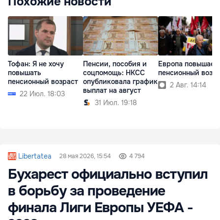
Похожие новости
Тофан: Я не хочу
Пенсии, пособия и
Европа повышает
повышать
соцпомощь: НКСС
пенсионный возр
пенсионный возраст
опубликовала график
2 Авг. 14:14
выплат на август
22 Июл. 18:03
31 Июл. 19:18
Libertatea
28 мая 2026, 15:54
4 794
Бухарест официально вступил
в борьбу за проведение
финала Лиги Европы УЕФА -