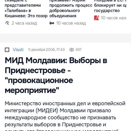
скандале с
призывает мэрии
Молдовы в ЕС: На
представителями
продолжить процесс
блокирует ни одн
«Талибана» в
добровольного
государство
Кишиневе: Это позор
объединения
10 часов назад
2 часа назад
10 часов назад
Vlasti
11 декабря 2006, 17:43
457
МИД Молдавии: Выборы в
Приднестровье -
"провокационное
мероприятие"
Министерство иностранных дел и европейской
интеграции (МИДЕИ) Молдавии призвало
международное сообщество не признавать
результаты выборов в Приднестровье и