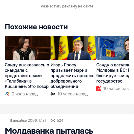
Разместить рекламу на сайте
Похожие новости
Санду высказалась о
Игорь Гросу
Санду о вступлен
скандале с
призывает мэрии
Молдовы в ЕС: На
представителями
продолжить процесс
блокирует ни одн
«Талибана» в
добровольного
государство
Кишиневе: Это позор
объединения
10 часов назад
2 часа назад
10 часов назад
11 декабря 2006, 17:31
524
Молдаванка пыталась