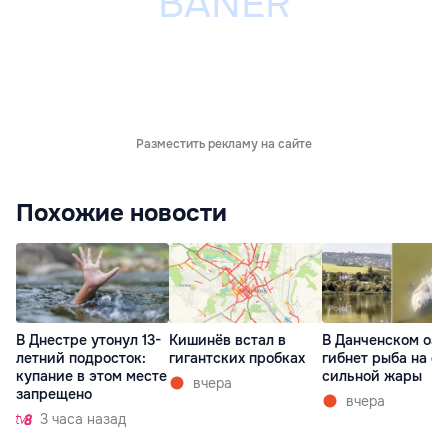
Разместить рекламу на сайте
Похожие новости
В Днестре утонул 13-
Кишинёв встал в
В Данченском озе
летний подросток:
гигантских пробках
гибнет рыба на ф
купание в этом месте
сильной жары
вчера
запрещено
вчера
3 часа назад