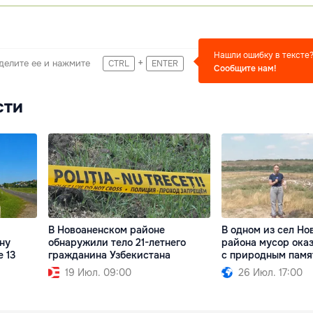
Нашли ошибку в тексте
+
делите ее и нажмите
CTRL
ENTER
Сообщите нам!
сти
В Новоаненском районе
В одном из сел Но
ну
обнаружили тело 21-летнего
района мусор ока
 13
гражданина Узбекистана
с природным памя
19 Июл. 09:00
26 Июл. 17:00