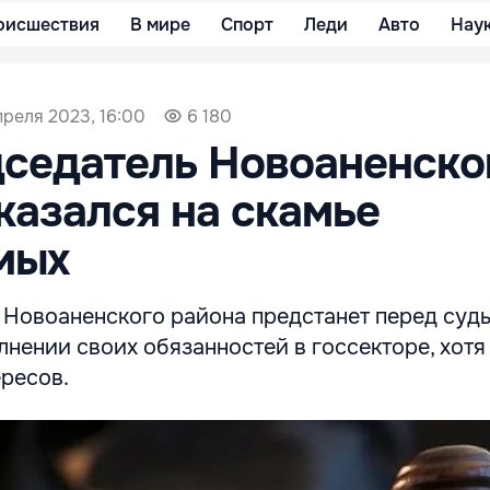
оисшествия
В мире
Спорт
Леди
Авто
Нау
преля 2023, 16:00
6 180
седатель Новоаненско
казался на скамье
мых
 Новоаненского района предстанет перед суд
нении своих обязанностей в госсекторе, хотя 
ересов.