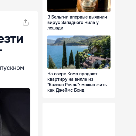
В Бельгии впервые выявили
вирус Западного Нила у
лошади
езти
г
опускном
На озере Комо продают
квартиру на вилле из
"Казино Рояль": можно жить
как Джеймс Бонд