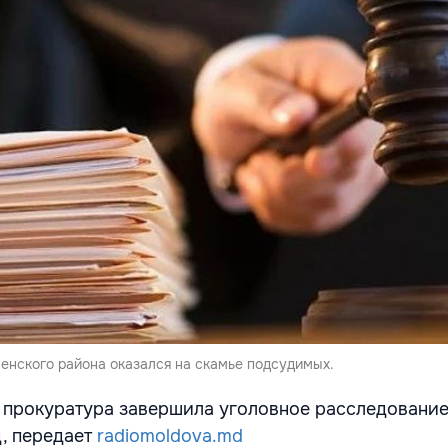
енского района оказался на скамье подсудимых.
 прокуратура завершила уголовное расследование
д, передает
radiomoldova.md