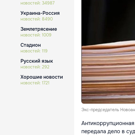
новостей:
34987
Украина-Россия
новостей:
8490
Землетрясение
новостей:
1009
Стадион
новостей:
119
Русский язык
новостей:
292
Хорошие новости
новостей:
1721
Экс-председатель Новоан
Антикоррупционная
передала дело в су