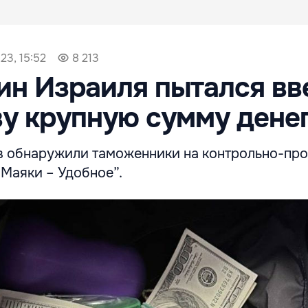
23, 15:52
8 213
н Израиля пытался вв
у крупную сумму дене
в обнаружили таможенники на контрольно-пр
 Маяки – Удобное”.