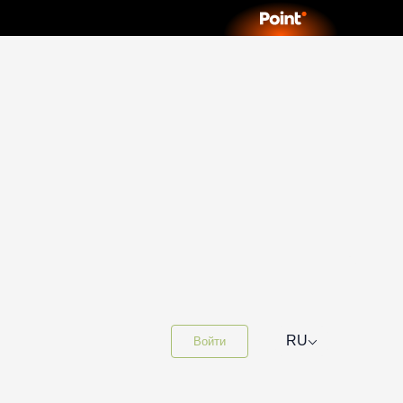
⌵
RU
Войти