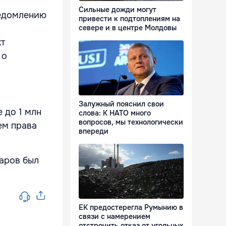
Сильные дожди могут
ведомлению
привести к подтоплениям на
севере и в центре Молдовы
кт
 о
Залужный пояснил свои
 до 1 млн
слова: К НАТО много
вопросов, мы технологически
ем права
впереди
аров был
ЕК предостерегла Румынию в
связи с намерением
отстрочить отказ от угольных