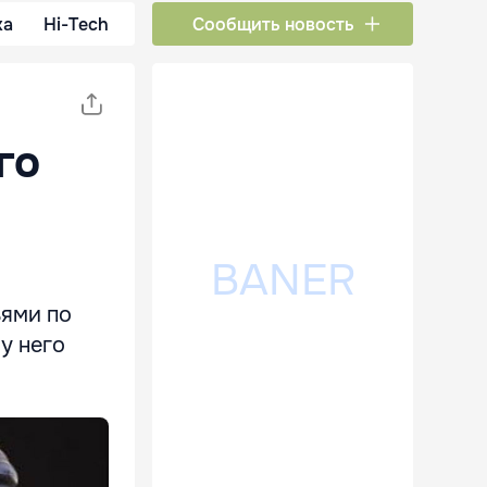
ка
Hi-Tech
Сообщить новость
го
ьями по
у него