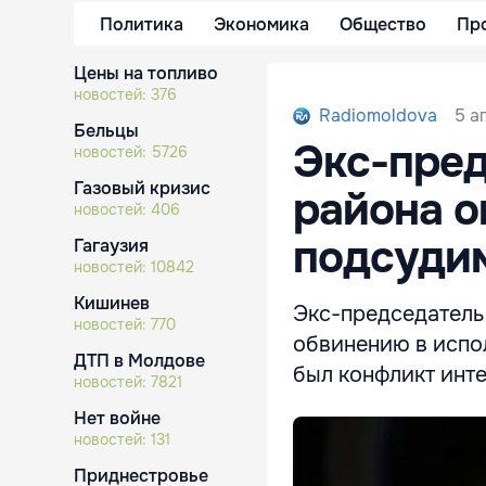
Политика
Экономика
Общество
Пр
Цены на топливо
новостей:
376
5 а
Radiomoldova
Бельцы
Экс-пред
новостей:
5726
Газовый кризис
района о
новостей:
406
подсуди
Гагаузия
новостей:
10842
Кишинев
Экс-председатель
новостей:
770
обвинению в испол
ДТП в Молдове
был конфликт инт
новостей:
7821
Нет войне
новостей:
131
Приднестровье