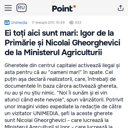
RU
Unimedia
17 января 2011, 10:49
633
Ei toți aici sunt mari: Igor de la
Primărie și Nicolai Gheorghevici
de la Ministerul Agriculturii
Gheretele din centrul capitalei activează ilegal și
asta pentru că au ”oameni mari” în spate. Cel
puțin așa declară realizatorii, care, întrebați de
documentele în baza cărora activează ghereta,
nu au și nu știu nimic. ”Noi îi sunăm și ei vin
atunci când este nevoie”, spun vânzătorii. Potrivit
unor imagini video expediate la redacție de către
un vizitator UNIMEDIA, șefi la aceste gherete
sunt Nicolai Gheorghevici - care lucrează la
Ministerul Agrculturii și Igor - care lucrează la