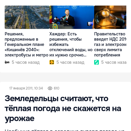
Решения,
Хаждер: Есть
Правительство
предложенные в
решения, чтобы
введет НДС 20% 
Генеральном плане
избежать
газ и электроэне
«Кишинёв 2040»:
отключений воды, но
сверх лимита
электробусы и метро
их нужно срочно
потребления
внедрить
5 часов назад
5 часов назад
5 часов назад
17 января 2011, 10:34
610
Земледельцы считают, что
тёплая погода не скажется на
урожае