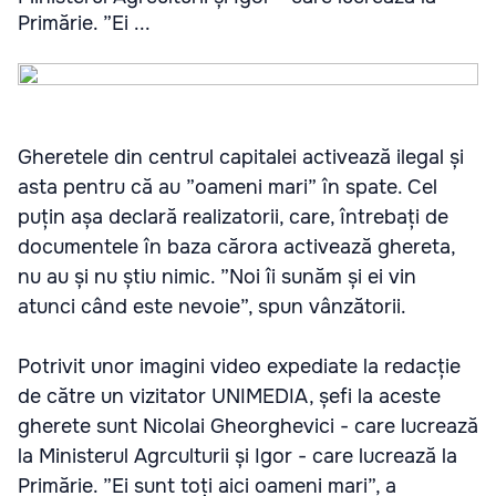
Primărie. ”Ei ...
Gheretele din centrul capitalei activează ilegal și
asta pentru că au ”oameni mari” în spate. Cel
puțin așa declară realizatorii, care, întrebați de
documentele în baza cărora activează ghereta,
nu au și nu știu nimic. ”Noi îi sunăm și ei vin
atunci când este nevoie”, spun vânzătorii.
Potrivit unor imagini video expediate la redacție
de către un vizitator UNIMEDIA, șefi la aceste
gherete sunt Nicolai Gheorghevici - care lucrează
la Ministerul Agrculturii și Igor - care lucrează la
Primărie. ”Ei sunt toți aici oameni mari”, a