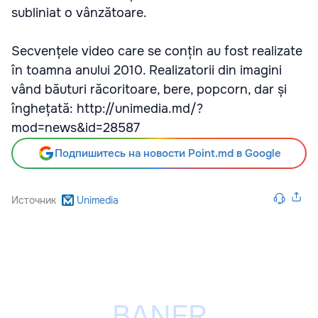
subliniat o vânzătoare.
Secvențele video care se conțin au fost realizate
în toamna anului 2010. Realizatorii din imagini
vând băuturi răcoritoare, bere, popcorn, dar și
înghețată: http://unimedia.md/?
mod=news&id=28587
Подпишитесь на новости Point.md в Google
Источник
Unimedia