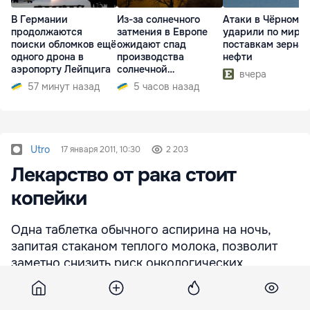
В Германии
Из-за солнечного
Атаки в Чёрном м
продолжаются
затмения в Европе
ударили по миро
поиски обломков ещё
ожидают спад
поставкам зерна 
одного дрона в
производства
нефти
аэропорту Лейпцига
солнечной
вчера
электроэнергии
57 минут назад
5 часов назад
Utro
17 января 2011, 10:30
2 203
Лекарство от рака стоит
копейки
Одна таблетка обычного аспирина на ночь,
запитая стаканом теплого молока, позволит
заметно снизить риск онкологических
заболеваний. Принимать этот "коктейль"
советуют ежедневно. Ученые из университета