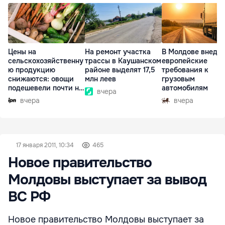
Цены на
На ремонт участка
В Молдове внедр
сельскохозяйственну
трассы в Каушанском
европейские
ю продукцию
районе выделят 17,5
требования к
снижаются: овощи
млн леев
грузовым
подешевели почти на
автомобилям
вчера
30%
вчера
вчера
17 января 2011, 10:34
465
Новое правительство
Молдовы выступает за вывод
ВС РФ
Новое правительство Молдовы выступает за