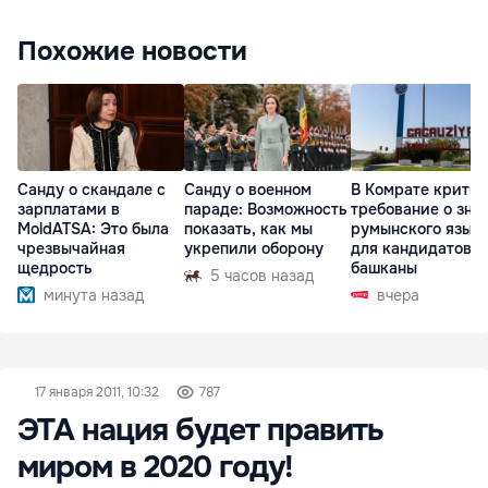
Похожие новости
Санду о скандале с
Санду о военном
В Комрате крити
зарплатами в
параде: Возможность
требование о зна
MoldATSA: Это была
показать, как мы
румынского язык
чрезвычайная
укрепили оборону
для кандидатов в
щедрость
башканы
5 часов назад
минута назад
вчера
17 января 2011, 10:32
787
ЭТА нация будет править
миром в 2020 году!