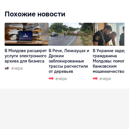
Похожие новости
В Молдове расширят
В Рече, Ленкауцах и
В Украине задер
услуги электронного
Дрокии
гражданина
архива для бизнеса
заблокированные
Молдовы: помогал
трассы расчистили
банковским
вчера
от деревьев
мошенничеством 
Чехии
вчера
вчера