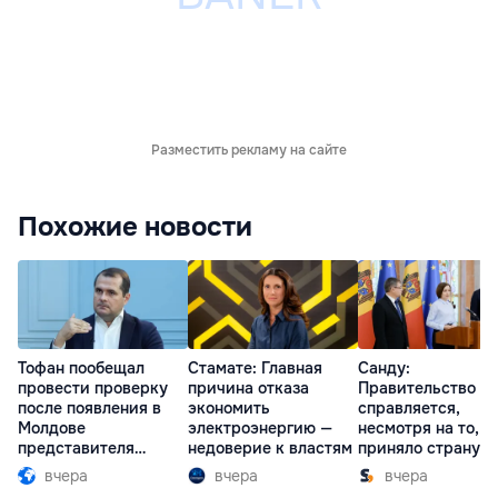
Разместить рекламу на сайте
Похожие новости
Тофан пообещал
Стамате: Главная
Санду:
провести проверку
причина отказа
Правительство
после появления в
экономить
справляется,
Молдове
электроэнергию —
несмотря на то, ч
представителя
недоверие к властям
приняло страну в
Южной Осетии
разгар кризиса
вчера
вчера
вчера