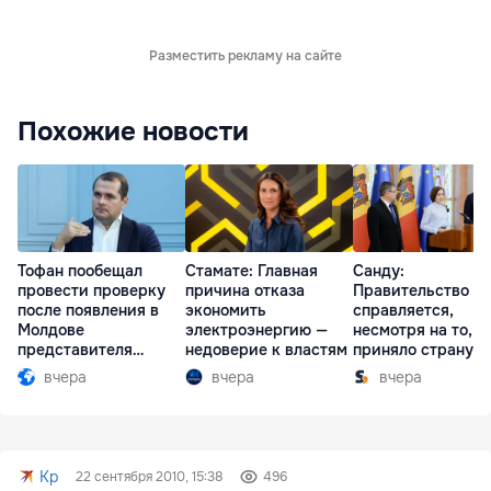
Разместить рекламу на сайте
Похожие новости
Тофан пообещал
Стамате: Главная
Санду:
провести проверку
причина отказа
Правительство
после появления в
экономить
справляется,
Молдове
электроэнергию —
несмотря на то, ч
представителя
недоверие к властям
приняло страну в
Южной Осетии
разгар кризиса
вчера
вчера
вчера
Kp
22 сентября 2010, 15:38
496