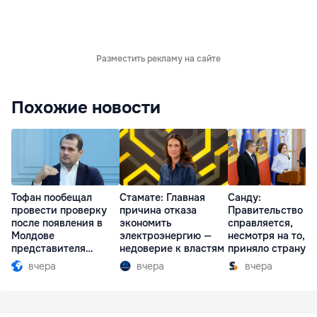
Разместить рекламу на сайте
Похожие новости
Тофан пообещал
Стамате: Главная
Санду:
провести проверку
причина отказа
Правительство
после появления в
экономить
справляется,
Молдове
электроэнергию —
несмотря на то, ч
представителя
недоверие к властям
приняло страну в
Южной Осетии
разгар кризиса
вчера
вчера
вчера