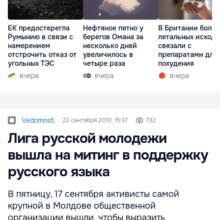
ЕК предостерегла
Нефтяное пятно у
В Британии более
Румынию в связи с
берегов Омана за
летальных исходо
намерением
несколько дней
связали с
отстрочить отказ от
увеличилось в
препаратами для
угольных ТЭС
четыре раза
похудения
вчера
вчера
вчера
Vedomosti
22 сентября 2010, 15:37
732
Лига русской молодежи
вышла на митинг в поддержку
русского языка
В пятницу, 17 сентября активисты самой
крупной в Молдове общественной
организации вышли, чтобы выразить