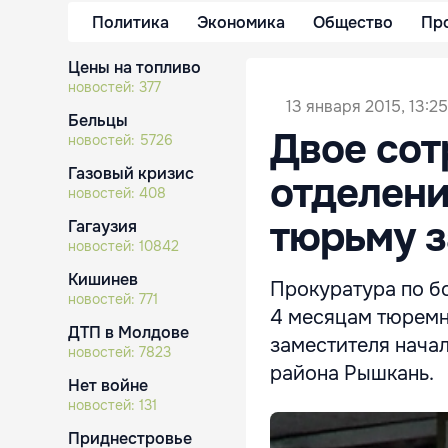
Политика
Экономика
Общество
Пр
Цены на топливо
новостей:
377
13 января 2015, 13:25
Бельцы
Двое со
новостей:
5726
Газовый кризис
отделени
новостей:
408
тюрьму з
Гагаузия
новостей:
10842
Кишинев
Прокуратура по б
новостей:
771
4 месяцам тюремн
ДТП в Молдове
заместителя нача
новостей:
7823
района Рышкань.
Нет войне
новостей:
131
Приднестровье