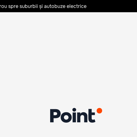
rou spre suburbii și autobuze electrice