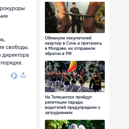
Прокуроры
ния
Обманули покупателей
ь,
квартир в Сочи и прятались
ия свободы,
в Молдове: их отправили
обратно в РФ
я директора
 порядке.
На Телецентре пройдут
репетиции парада:
водителей предупредили о
затруднениях