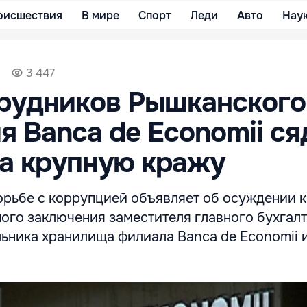
оисшествия
В мире
Спорт
Леди
Авто
Нау
3 447
трудников Рышканского
я Banca de Economii ся
а крупную кражу
орьбе с коррупцией объявляет об осуждении к
ого заключения заместителя главного бухгалт
льника хранилища филиала Banca de Economii 