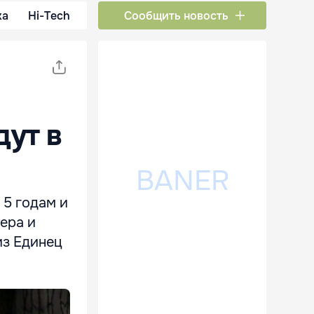
ка
Hi-Tech
Сообщить новость
дут в
 5 годам и
ера и
из Единец