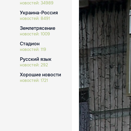
новостей:
34989
Украина-Россия
новостей:
8491
Землетрясение
новостей:
1009
Стадион
новостей:
119
Русский язык
новостей:
292
Хорошие новости
новостей:
1721