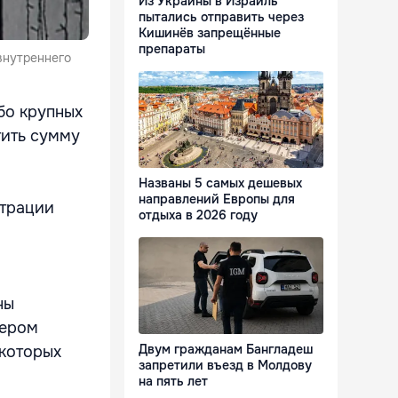
Из Украины в Израиль
пытались отправить через
Кишинёв запрещённые
препараты
внутреннего
бо крупных
тить сумму
Названы 5 самых дешевых
направлений Европы для
страции
отдыха в 2026 году
ны
тером
Двум гражданам Бангладеш
 которых
запретили въезд в Молдову
на пять лет