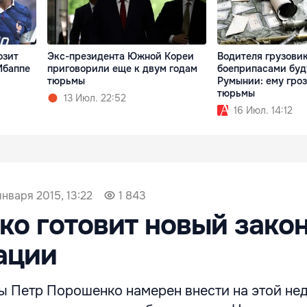
озит
Экс-президента Южной Кореи
Водителя грузовик
Мбаппе
приговорили еще к двум годам
боеприпасами буд
тюрьмы
Румынии: ему гроз
тюрьмы
13 Июл. 22:52
16 Июл. 14:12
января 2015, 13:22
1 843
о готовит новый закон
ации
ы Петр Порошенко намерен внести на этой нед