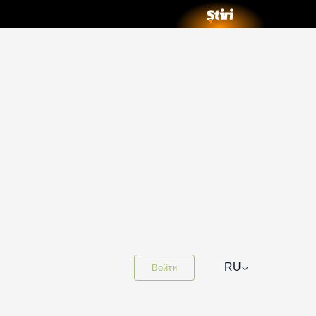
⌵
RU
Войти