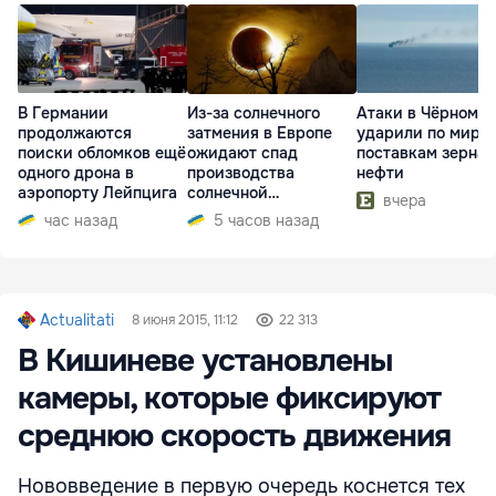
В Германии
Из-за солнечного
Атаки в Чёрном м
продолжаются
затмения в Европе
ударили по миро
поиски обломков ещё
ожидают спад
поставкам зерна 
одного дрона в
производства
нефти
аэропорту Лейпцига
солнечной
вчера
электроэнергии
час назад
5 часов назад
Actualitati
8 июня 2015, 11:12
22 313
В Кишиневе установлены
камеры, которые фиксируют
среднюю скорость движения
Нововведение в первую очередь коснется тех