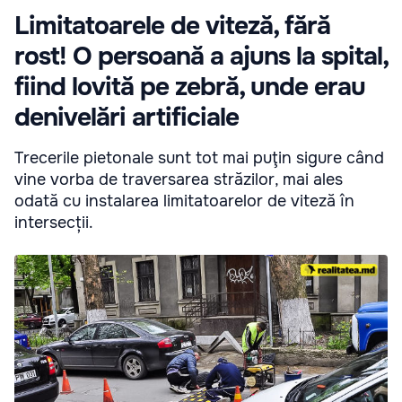
Limitatoarele de viteză, fără
rost! O persoană a ajuns la spital,
fiind lovită pe zebră, unde erau
denivelări artificiale
Trecerile pietonale sunt tot mai puţin sigure când
vine vorba de traversarea străzilor, mai ales
odată cu instalarea limitatoarelor de viteză în
intersecții.