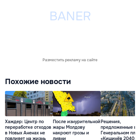
Разместить рекламу на сайте
Похожие новости
Хаждер: Центр по
После изнурительной
Решения,
переработке отходов
жары Молдову
предложенные в
в Новых Аненах не
накроют грозы и
Генеральном пла
повлияет на жизнь
ливни
«Кишинёв 2040»: