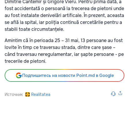
Dimitrie Cantemir și Grigore Vieru. Pentru prima dată, a
fost accidentată o persoană la trecerea de pietoni unde
au fost instalate denivelări artificale. În prezent, aceasta
se află la spital, iar poliția continuă cercetările pentru a
stabili toate circumstanțele.
Amintim că în perioada 25 – 31 mai, 13 persoane au fost
lovite în timp ce traversau strada, dintre care șase –
când traversau neregulamentar, iar șapte persoane - pe
trecerile de pietoni.
Подпишитесь на новости Point.md в Google
Источник
Realitatea