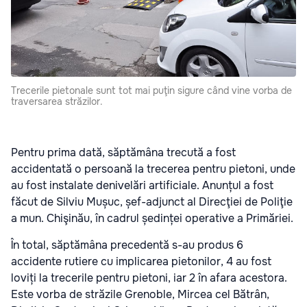
Trecerile pietonale sunt tot mai puţin sigure când vine vorba de
traversarea străzilor.
Pentru prima dată, săptămâna trecută a fost
accidentată o persoană la trecerea pentru pietoni, unde
au fost instalate denivelări artificiale. Anunțul a fost
făcut de Silviu Mușuc, șef-adjunct al Direcţiei de Poliţie
a mun. Chişinău, în cadrul ședinței operative a Primăriei.
În total, săptămâna precedentă s-au produs 6
accidente rutiere cu implicarea pietonilor, 4 au fost
loviți la trecerile pentru pietoni, iar 2 în afara acestora.
Este vorba de străzile Grenoble, Mircea cel Bătrân,