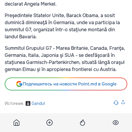
declarat Angela Merkel.
Preşedintele Statelor Unite, Barack Obama, a sosit
duminică dimineaţă în Germania, unde va participa la
summitul G7, organizat într-o staţiune montană din
landul Bavaria.
Summitul Grupului G7 - Marea Britanie, Canada, Franţa,
Germania, Italia, Japonia şi SUA - se desfăşoară în
staţiunea Garmisch-Partenkirchen, situată lângă oraşul
german Elmau şi în apropierea frontierei cu Austria.
Подпишитесь на новости Point.md в Google
Источник
Gandul