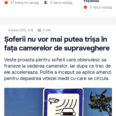
Украины
51 минута назад
3 часа назад
3 часа назад
8 июня 2015, 11:18
11 416
Șoferii nu vor mai putea trișa în
fața camerelor de supraveghere
Veste proasta pentru soferii care obisnuiesc sa
franeze la vederea camerelor, iar dupa ce trec de
ele accelereaza. Politia a inceput sa aplice amenzi
pentru depasirea vitezei medii cu care se circula.