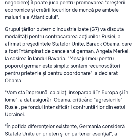
negociere) îl poate juca pentru promovarea "creşterii
economice şi creării locurilor de muncă pe ambele
maluari ale Atlanticului".
Grupul ţărilor puternic industrializate (G7) va discuta
modalităţi pentru contracararea acţiunilor Rusiei, a
afirmat preşedintele Statelor Unite, Barack Obama, care
a fost întâmpinat de cancelarul german, Angela Merkel,
la sosirea în landul Bavaria. "Mesajul meu pentru
poporul german este simplu: suntem recunoscători
pentru prietenie şi pentru coordonare", a declarat
Obama.
"Vom sta împreună, ca aliaţi inseparabili în Europa şi în
lume", a dat asigurări Obama, criticând "agresiunile"
Rusiei, pe fondul intensificării confruntărilor din estul
Ucrainei.
"În pofida diferenţelor existente, Germania consideră
Statele Unite un prieten şi un partener esenţial", a