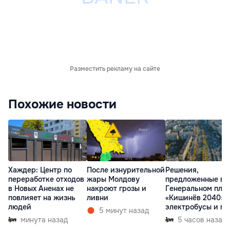
Разместить рекламу на сайте
Похожие новости
Хаждер: Центр по
После изнурительной
Решения,
переработке отходов
жары Молдову
предложенные в
в Новых Аненах не
накроют грозы и
Генеральном пла
повлияет на жизнь
ливни
«Кишинёв 2040»:
людей
электробусы и ме
5 минут назад
минута назад
5 часов назад