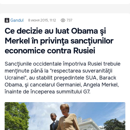
Gandul
8 июня 2015, 11:12
737
Ce decizie au luat Obama şi
Merkel în privinţa sancţiunilor
economice contra Rusiei
Sancţiunile occidentale împotriva Rusiei trebuie
menţinute până la "respectarea suveranităţii
Ucrainei", au stabilit preşedintele SUA, Barack
Obama, şi cancelarul Germaniei, Angela Merkel,
înainte de începerea summitului G7.