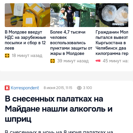
В Молдове введут
Более 4,7 тысячи
Гражданин Молд
НДС на зарубежные
человек
пытался вывезти 
посылки и сбор в 12
воспользовались
Кыргызстана в
леев
пунктами защиты от
Челябинск два
жары в Молдове
килограмма геро
18 минут назад
39 минут назад
45 минут наза
Korrespondent
8 июня 2015, 11:15
3 100
В снесенных палатках на
Майдане нашли алкоголь и
шприц
В снесенных в ночь на 8 июня палатках на