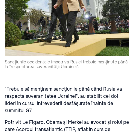
Sancţiunile occidentale împotriva Rusiei trebuie menţinute până
la "respectarea suveranităţii Ucrainei".
"Trebuie să menţinem sancţiunile până când Rusia va
respecta suveranitatea Ucrainei", au stabilit cei doi
lideri în cursul întrevederii desfăşurate înainte de
summitul G7.
Potrivit Le Figaro, Obama şi Merkel au evocat şi rolul pe
care Acordul transatlantic (TTIP, aflat în curs de