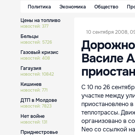
Политика
Экономика
Общество
Пр
Цены на топливо
новостей:
377
10 сентября 2008, 0
Бельцы
Дорожно
новостей:
5726
Газовый кризис
Василе А
новостей:
408
приоста
Гагаузия
новостей:
10842
Кишинев
С 10 по 26 сентяб
новостей:
771
участке между ул
ДТП в Молдове
приостановлено в
новостей:
7823
теплотрассы. Движ
Нет войне
организовано в со
новостей:
131
Neo со ссылкой н
Приднестровье