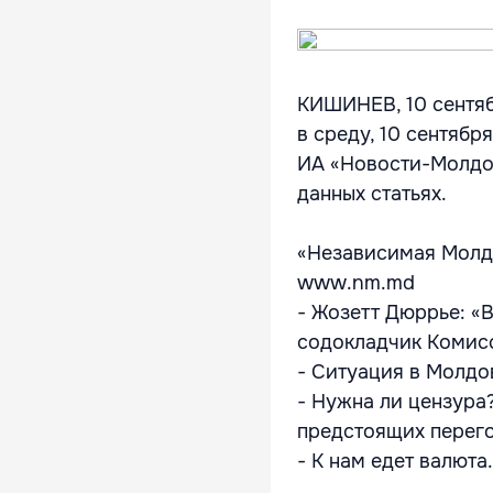
КИШИНЕВ, 10 сентяб
в среду, 10 сентябр
ИА «Новости-Молдов
данных статьях.
«Независимая Молд
www.nm.md
- Жозетт Дюррье: «В
содокладчик Комис
- Ситуация в Молдо
- Нужна ли цензура?
предстоящих перег
- К нам едет валюта