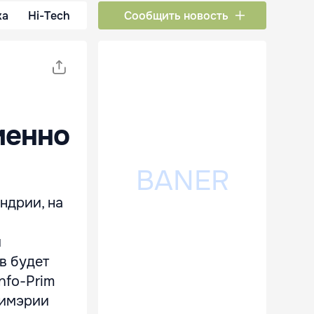
ка
Hi-Tech
Сообщить новость
менно
ндрии, на
й
в будет
nfo-Prim
римэрии