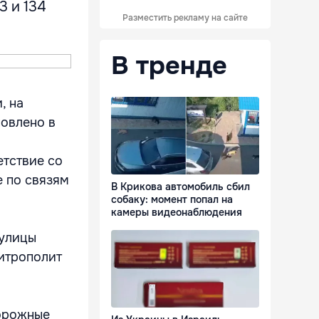
3 и 134
Разместить рекламу на сайте
В тренде
, на
новлено в
етствие со
е по связям
В Крикова автомобиль сбил
собаку: момент попал на
камеры видеонаблюдения
 улицы
Митрополит
дорожные