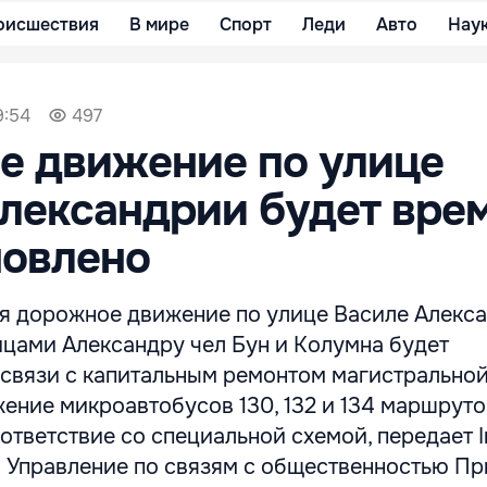
оисшествия
В мире
Спорт
Леди
Авто
Нау
9:54
497
е движение по улице
лександрии будет вре
новлено
ря дорожное движение по улице Василе Алекса
ицами Александру чел Бун и Колумна будет
 связи с капитальным ремонтом магистрально
ение микроавтобусов 130, 132 и 134 маршруто
ответствие со специальной схемой, передает I
а Управление по связям с общественностью П