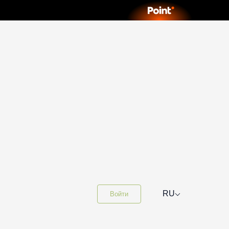
⌵
RU
Войти