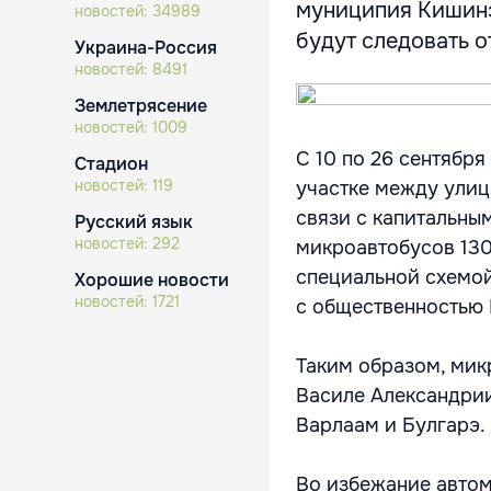
муниципия Кишинэу
новостей:
34989
будут следовать от
Украина-Россия
новостей:
8491
Землетрясение
новостей:
1009
С 10 по 26 сентябр
Стадион
новостей:
119
участке между улиц
связи с капитальны
Русский язык
новостей:
292
микроавтобусов 130
специальной схемой
Хорошие новости
новостей:
1721
с общественностью
Таким образом, мик
Василе Александрии
Варлаам и Булгарэ.
Во избежание автом