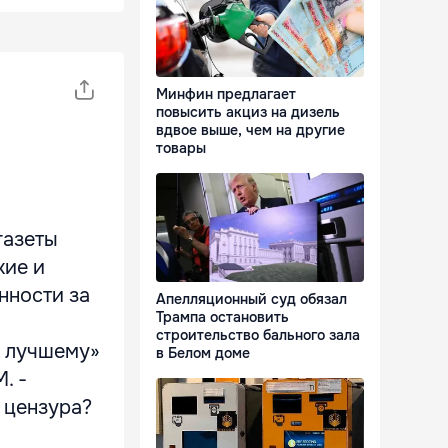
Минфин предлагает
повысить акциз на дизель
вдвое выше, чем на другие
товары
газеты
кие и
нности за
Апелляционный суд обязал
Трампа остановить
»
строительство бального зала
к лучшему»
в Белом доме
. -
 цензура?