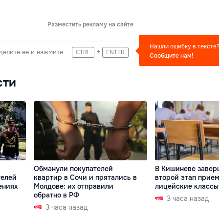
Разместить рекламу на сайте
Нашли ошибку в тексте
+
делите ее и нажмите
CTRL
ENTER
Сообщите нам!
сти
Обманули покупателей
В Кишиневе завер
телей
квартир в Сочи и прятались в
второй этап прием
ениях
Молдове: их отправили
лицейские классы
обратно в РФ
3 часа назад
3 часа назад