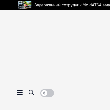
Задержанный сотрудник MoldATSA задек