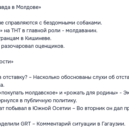
авда в Молдове»
не справляются с бездомными собаками.
» на ТНТ в главной роли - молдаванин.
странцам в Кишиневе.
… разочаровал оценщиков.
ости»
в отставку? – Насколько обоснованы слухи об отст
а.
«покупать молдавское» и «рожать для родины» - Э
рнулся в публичную политику.
ат побывал в Южной Осетии – Во вторник он дал п
поделили GRT – Комментарий ситуации в Гагаузии.