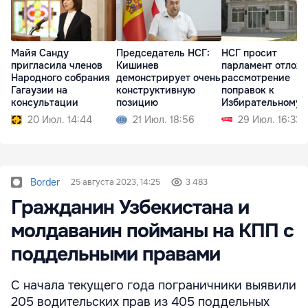
Майя Санду
Председатель НСГ:
НСГ просит
пригласила членов
Кишинев
парламент отлож
Народного собрания
демонстрирует очень
рассмотрение
Гагаузии на
конструктивную
поправок к
консультации
позицию
Избирательному
кодексу
20 Июл. 14:44
21 Июл. 18:56
29 Июл. 16:33
Border
25 августа 2023, 14:25
3 483
Гражданин Узбекистана и
молдаванин пойманы на КПП с
поддельными правами
С начала текущего года пограничники выявили
205 водительских прав из 405 поддельных