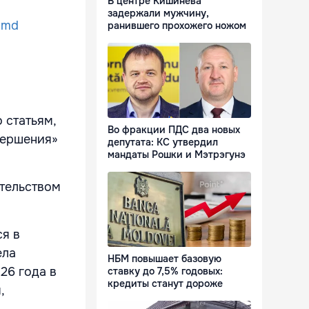
В центре Кишинева
задержали мужчину,
a.md
ранившего прохожего ножом
 статьям,
Во фракции ПДС два новых
вершения»
депутата: КС утвердил
мандаты Рошки и Мэтрэгунэ
тельством
ся в
ела
НБМ повышает базовую
26 года в
ставку до 7,5% годовых:
кредиты станут дороже
,