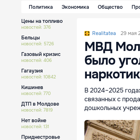
Политика
Экономика
Общество
Пр
Цены на топливо
новостей:
376
29 мая 
Realitatea
Бельцы
МВД Молд
новостей:
5726
Газовый кризис
было уго
новостей:
406
наркотик
Гагаузия
новостей:
10842
Кишинев
В 2024–2025 года
новостей:
770
связанных с прод
ДТП в Молдове
дошкольных учреж
новостей:
7819
Нет войне
новостей:
131
Приднестровье