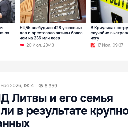
ся
НЦБК возбудило 428 уголовных
В Криулянах сотр
из-за
дел и арестовало активы более
случайно выстрели
чем на 236 млн леев
ногу
20 Июл. 20:43
17 Июл. 09:37
 мая 2026, 19:14
6 959
Д Литвы и его семья
ли в результате крупн
анных