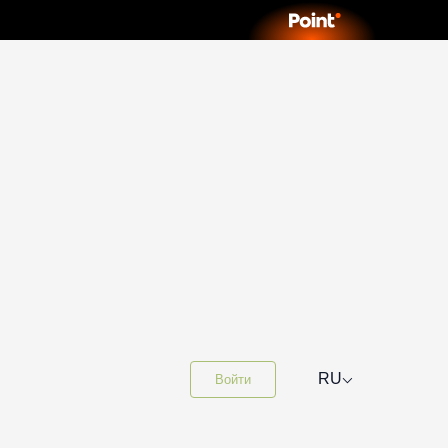
⌵
RU
Войти