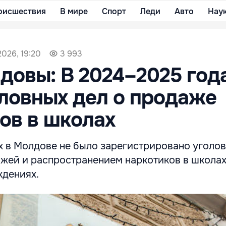
оисшествия
В мире
Спорт
Леди
Авто
Нау
2026, 19:20
3 993
овы: В 2024–2025 года
ловных дел о продаже
ов в школах
х в Молдове не было зарегистрировано уголов
ажей и распространением наркотиков в школах
дениях.