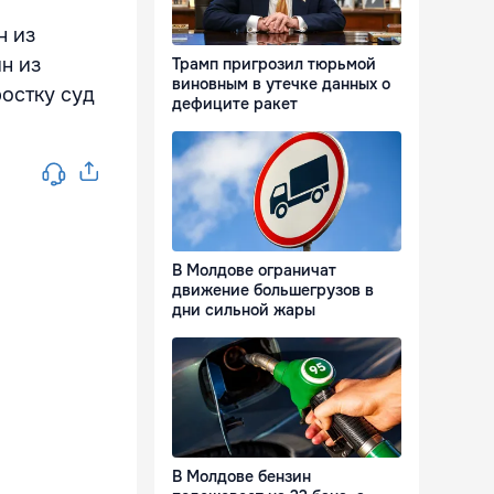
н из
н из
Трамп пригрозил тюрьмой
виновным в утечке данных о
остку суд
дефиците ракет
В Молдове ограничат
движение большегрузов в
дни сильной жары
В Молдове бензин