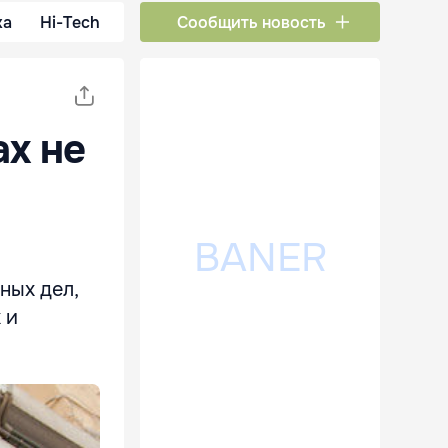
ка
Hi-Tech
Сообщить новость
х не
ных дел,
 и