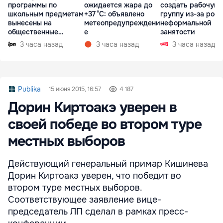
программы по
ожидается жара до
создать рабочую
школьным предметам
+37 °C: объявлено
группу из-за рост
вынесены на
метеопредупреждени
неформальной
общественные
е
занятости
консультации
3 часа назад
3 часа назад
3 часа назад
Publika
15 июня 2015, 16:57
4 187
Дорин Киртоакэ уверен в
своей победе во втором туре
местных выборов
Действующий генеральный примар Кишинева
Дорин Киртоакэ уверен, что победит во
втором туре местных выборов.
Соответствующее заявление вице-
председатель ЛП сделал в рамках пресс-