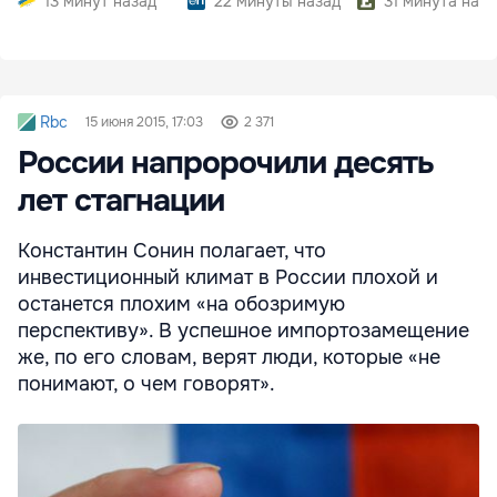
13 минут назад
22 минуты назад
31 минута наза
Rbc
15 июня 2015, 17:03
2 371
России напророчили десять
лет стагнации
Константин Сонин полагает, что
инвестиционный климат в России плохой и
останется плохим «на обозримую
перспективу». В успешное импортозамещение
же, по его словам, верят люди, которые «не
понимают, о чем говорят».