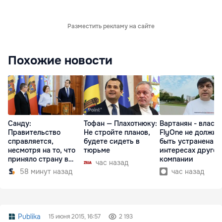
Разместить рекламу на сайте
Похожие новости
Санду:
Тофан — Плахотнюку:
Вартанян - властя
Правительство
Не стройте планов,
FlyOne не должна
справляется,
будете сидеть в
быть устранена в
несмотря на то, что
тюрьме
интересах другой
приняло страну в
компании
час назад
разгар кризиса
58 минут назад
час назад
Publika
15 июня 2015, 16:57
2 193