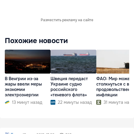
Разместить рекламу на сайте
Похожие новости
В Венгрии из-за
Швеция передаст
ФАО: Мир может
жары ввели меры
Украине судно
столкнуться с во
экономии
российского
продовольственн
электроэнергии
«теневого флота»
инфляции
13 минут назад
22 минуты назад
31 минута наза