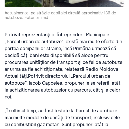
Actualmente, pe străzile capitalei circulă aproximativ 136 de
autobuze. Foto: trm.md
Potrivit reprezentanţilor Întreprinderii Municipale
„Parcul urban de autobuze”, există mai multe oferte din
partea companiilor străine, însă Primăria urmează să
decidă câţi bani este disponibilă să aloce pentru
procurarea unităţilor de transport şi ce fel de autobuze
ar urma să fie achiziţionate, relatează Radio Moldova
Actualităţi.Potrivit directorului „Parcului urban de
autobuze”, Iacob Capcelea, propunerile se referă atât
la achiziționarea autobuzelor cu parcurs, cât și a celor
noi.
„În ultimul timp, au fost testate la Parcul de autobuze
mai multe modele de unități de transport, inclusiv cele
cu combustibil gaz metan. Sunt propuneri atât la