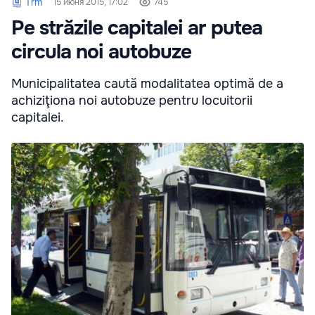
Trm
15 июня 2015, 17:02
745
Pe străzile capitalei ar putea
circula noi autobuze
Municipalitatea caută modalitatea optimă de a
achiziţiona noi autobuze pentru locuitorii
capitalei.