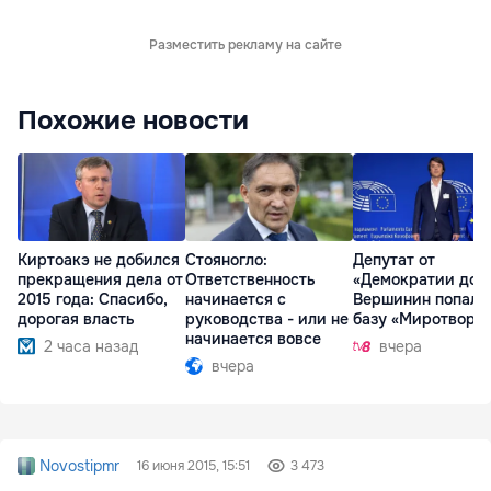
Разместить рекламу на сайте
Похожие новости
Киртоакэ не добился
Стояногло:
Депутат от
прекращения дела от
Ответственность
«Демократии дом
2015 года: Спасибо,
начинается с
Вершинин попал 
дорогая власть
руководства - или не
базу «Миротворц
начинается вовсе
2 часа назад
вчера
вчера
Novostipmr
16 июня 2015, 15:51
3 473