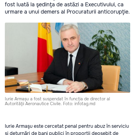
fost luată la şedinţa de astăzi a Executivului, ca
urmare a unui demers al Procuraturii anticorupţie.
Iurie Armașu a fost suspendat în funcția de director al
Autorităţii Aeronautice Civile. Foto: infotag.md
Iurie Armaşu este cercetat penal pentru abuz în serviciu
şi deturnări de bani publici în proporţii deosebit de