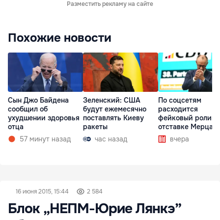
Разместить рекламу на сайте
Похожие новости
Сын Джо Байдена
Зеленский: США
По соцсетям
сообщил об
будут ежемесячно
расходится
ухудшении здоровья
поставлять Киеву
фейковый ролик 
отца
ракеты
отставке Мерца
57 минут назад
час назад
вчера
16 июня 2015, 15:44
2 584
Блок „НЕПМ-Юрие Лянкэ”