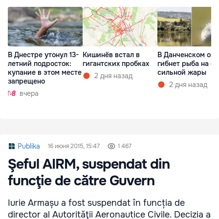
В Днестре утонул 13-
Кишинёв встал в
В Данченском озе
летний подросток:
гигантских пробках
гибнет рыба на ф
купание в этом месте
сильной жары
2 дня назад
запрещено
2 дня назад
вчера
Publika
16 июня 2015, 15:47
1 467
Şeful AIRM, suspendat din
funcţie de către Guvern
Iurie Armașu a fost suspendat în funcția de
director al Autorităţii Aeronautice Civile. Decizia a