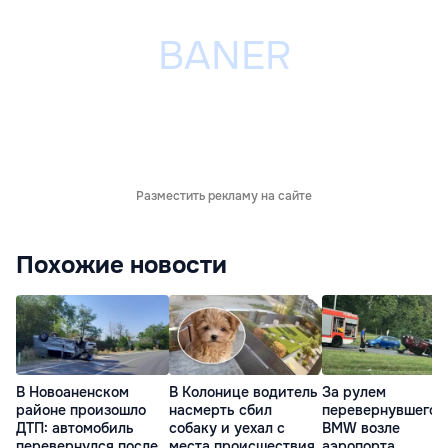
Разместить рекламу на сайте
Похожие новости
В Новоаненском
В Колонице водитель
За рулем
районе произошло
насмерть сбил
перевернувшегос
ДТП: автомобиль
собаку и уехал с
BMW возле
перевернулся после
места происшествия
аэропорта