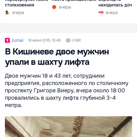
столкновения
находилась дочь
вчера
директора лицея
вчера
вчера
Jurnal
16 июня 2015, 15:46
3 681
В Кишиневе двое мужчин
упали в шахту лифта
Двое мужчин 18 и 43 лет, сотрудники
предприятия, расположенного по столичному
проспекту Григоре Виеру, вчера около 18:00
провалились в шахту лифта глубиной 3-4
метра.