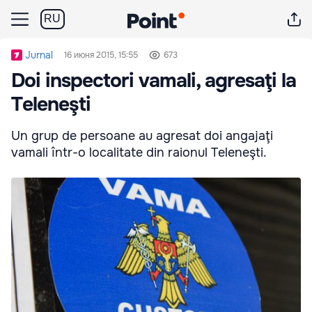
RU
Jurnal
16 июня 2015, 15:55
673
Doi inspectori vamali, agresaţi la
Teleneşti
Un grup de persoane au agresat doi angajaţi
vamali într-o localitate din raionul Teleneşti.