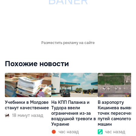
Разместить рекламу на сайте
Похожие новости
Учебники в Молдове
На КПП Паланка и
В аэропорту
станут качественнее
Тудора ввели
Кишинева выявили
ограничения из-за
точек пересечени
18 минут назад
воздушной тревоги в
путей самолетов 
Украине
машин
час назад
час назад