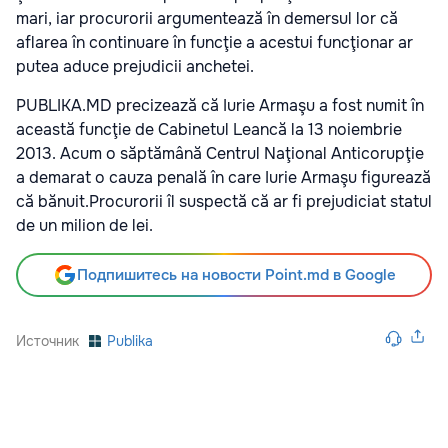
mari, iar procurorii argumentează în demersul lor că
aflarea în continuare în funcţie a acestui funcţionar ar
putea aduce prejudicii anchetei.
PUBLIKA.MD precizează că Iurie Armaşu a fost numit în
această funcţie de Cabinetul Leancă la 13 noiembrie
2013. Acum o săptămână Centrul Naţional Anticorupţie
a demarat o cauza penală în care Iurie Armaşu figurează
că bănuit.Procurorii îl suspectă că ar fi prejudiciat statul
de un milion de lei.
Подпишитесь на новости Point.md в Google
Источник
Publika