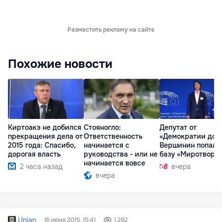
Разместить рекламу на сайте
Похожие новости
Киртоакэ не добился
Стояногло:
Депутат от
прекращения дела от
Ответственность
«Демократии дом
2015 года: Спасибо,
начинается с
Вершинин попал 
дорогая власть
руководства - или не
базу «Миротворц
начинается вовсе
2 часа назад
вчера
вчера
Unian
16 июня 2015, 15:41
1 282