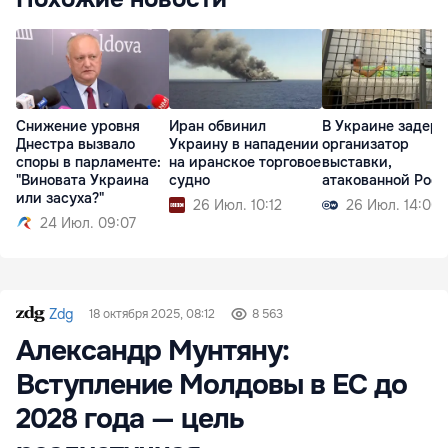
Снижение уровня
Иран обвинил
В Украине задер
Днестра вызвало
Украину в нападении
организатор
споры в парламенте:
на иранское торговое
выставки,
"Виновата Украина
судно
атакованной Рос
или засуха?"
26 Июл. 10:12
26 Июл. 14:00
24 Июл. 09:07
Zdg
18 октября 2025, 08:12
8 563
Александр Мунтяну:
Вступление Молдовы в ЕС до
2028 года — цель