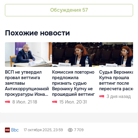
Обсуждения
57
Похожие новости
ВСП не утвердил
Комиссия повторно
Судья Вероника
провал веттинга
предложила
Купча прошла
замглавы
признать судью
веттинг после
Антикоррупционной
Веронику Купчу не
пересчета расход
прокуратуры Иона
прошедшей веттинг
3 дня назад
Припы
8 Июл. 21:18
15 Июл. 20:31
Bbc
17 октября 2025, 23:59
7 709