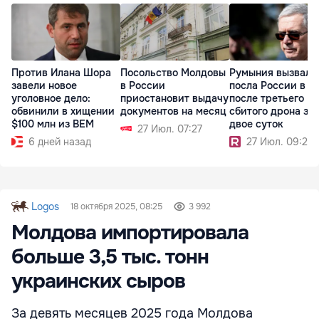
Против Илана Шора
Посольство Молдовы
Румыния вызвала
завели новое
в России
посла России в 
уголовное дело:
приостановит выдачу
после третьего
обвинили в хищении
документов на месяц
сбитого дрона за
$100 млн из BEM
двое суток
27 Июл. 07:27
6 дней назад
27 Июл. 09:24
Logos
18 октября 2025, 08:25
3 992
Молдова импортировала
больше 3,5 тыс. тонн
украинских сыров
За девять месяцев 2025 года Молдова