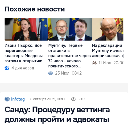
Похожие новости
Ивона Пьорко: Все
Мунтяну: Первые
Из декларации
переговорные
отставки в
Мунтяну исчезла
кластеры Молдовы
правительстве через
американская фи
готовы к открытию
72 часа - начало
11 Июл. 20:00
политического
4 дня назад
кризиса
25 Июл. 08:12
Infotag
18 октября 2025, 08:00
12 821
Санду: Процедуру веттинга
должны пройти и адвокаты