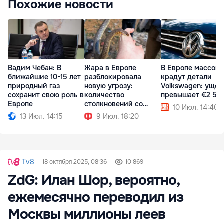
Похожие новости
Вадим Чебан: В
Жара в Европе
В Европе массово
ближайшие 10-15 лет
разблокировала
крадут детали
природный газ
новую угрозу:
Volkswagen: ущер
сохранит свою роль в
количество
превышает €2 50
Европе
столкновений со
10 Июл. 14:40
змеями выросло
13 Июл. 14:15
9 Июл. 18:20
Tv8
18 октября 2025, 08:36
10 869
ZdG: Илан Шор, вероятно,
ежемесячно переводил из
Москвы миллионы леев