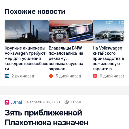
Похожие новости
Владельцы BMW
На Volkswagen
Крупные акционеры
пожаловались на
китайского
Volkswagen требуют
рекламу,
производства вв
мер для усиления
всплывающую на
пожизненную
конкурентоспособнос
экранах
гарантию
ти
мультимедиа при
5 дней назад
6 дней назад
2 дня назад
запуске
Jurnal
4 апреля 2016, 13:50
10 558
Зять приближенной
Плахотнюка назначен