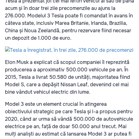
Tesla a prezentat joi cel mai ieftin vehicul al său de până
acum și în doar trei zile precomenzile au ajuns la
276.000. Modelul 3 Tesla poate fi comandat în avans în
câteva state, inclusiv Marea Britanie, Irlanda, Brazilia,
China și Noua Zeelandă, pentru rezervare fiind necesar
un depozit de 1.000 de euro.
Elon Musk a explicat că scopul companiei îl reprezintă
producerea a aproximativ 500.000 vehicule pe an. În
2015, Tesla a livrat 50.580 de unități, majoritatea fiind
Model S, care a depășit Nissan Leaf, devenind cel mai
bine vândut vehicul electric din lume.
Model 3 este un element crucial în atingerea
obiectivului strategic pe care Tesla și l-a propus pentru
2020, când ar urma să vândă 500.000 de autovehicule
electrice pe an, față de doar 50.000 anul trecut. Mai
mulți analiști au estimat că lansarea Model 3 ar putea fi