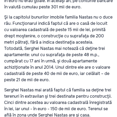
în euro nu erau goale. În acelaşi an, pe conturile bancare
în valută cumulau peste 301 mii de euro.
Şi la capitolul bunurilor imobile familia Nastas nu o duce
rău. Funcţionarul indică faptul că are o casă de locuit
cu valoarea cadastrală de peste 15 mii de lei, primită
drept moştenire, o construcţie cu suprafaţa de 200
metri pătraţi, fără a indica destinaţia acesteia.
Totodată, Serghei Nastas mai notează că deţine trei
apartamente: unul cu suprafaţa de peste 48 m.p.,
cumpărat cu 17 ani în urmă, şi două apartamente
achiziţionate în anul 2014. Unul dintre ele are o valoare
cadastrală de peste 40 de mii de euro, iar celălalt – de
peste 21 de mii de euro.
Serghei Nastas mai arată faptul că familia sa deţine trei
terenuri în extravilan şi trei destinate pentru construcţii.
Cinci dintre acestea au valoarea cadastrală înregistrată
în lei, iar unul - în euro - 150 de mii de euro. Terenul se
află în zona unde Serghei Nastas are şi casa.