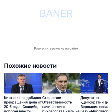
Разместить рекламу на сайте
Похожие новости
Киртоакэ не добился
Стояногло:
Депутат от
прекращения дела от
Ответственность
«Демократии дом
2015 года: Спасибо,
начинается с
Вершинин попал 
дорогая власть
руководства - или не
базу «Миротворц