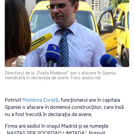
Directorul de la „Poșta Moldovei” are o afacere în Spania,
neindicată în declarația de avere. Foto: posta.md
Potrivit
Moldova Curată
, funcţionarul are în capitala
Spaniei o afacere în domeniul construcţiilor, care însă
nu a fost trecută în declaraţia de avere.
Firma are sediul în oraşul Madrid şi se numeşte
„NASTAS SER SOCIEDAD LIMITADA”. Potrivit