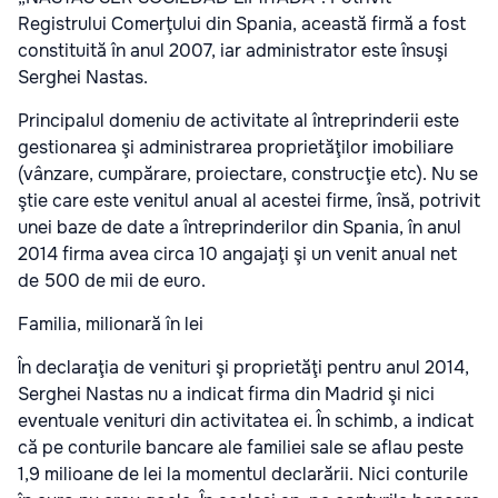
Registrului Comerţului din Spania, această firmă a fost
constituită în anul 2007, iar administrator este însuşi
Serghei Nastas.
Principalul domeniu de activitate al întreprinderii este
gestionarea şi administrarea proprietăţilor imobiliare
(vânzare, cumpărare, proiectare, construcţie etc). Nu se
ştie care este venitul anual al acestei firme, însă, potrivit
unei baze de date a întreprinderilor din Spania, în anul
2014 firma avea circa 10 angajaţi şi un venit anual net
de 500 de mii de euro.
Familia, milionară în lei
În declaraţia de venituri şi proprietăţi pentru anul 2014,
Serghei Nastas nu a indicat firma din Madrid şi nici
eventuale venituri din activitatea ei. În schimb, a indicat
că pe conturile bancare ale familiei sale se aflau peste
1,9 milioane de lei la momentul declarării. Nici conturile