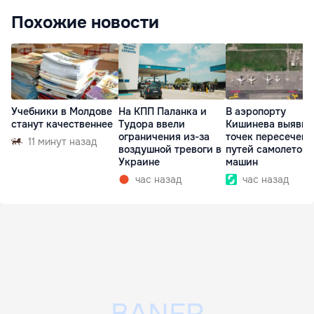
Похожие новости
Учебники в Молдове
На КПП Паланка и
В аэропорту
станут качественнее
Тудора ввели
Кишинева выявили
ограничения из-за
точек пересечени
11 минут назад
воздушной тревоги в
путей самолетов 
Украине
машин
час назад
час назад