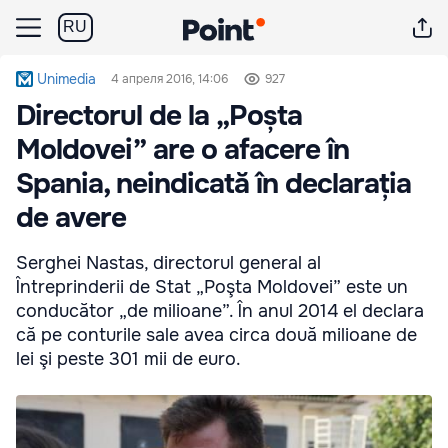
RU
Unimedia
4 апреля 2016, 14:06
927
Directorul de la „Poșta
Moldovei” are o afacere în
Spania, neindicată în declarația
de avere
Serghei Nastas, directorul general al
Întreprinderii de Stat „Poşta Moldovei” este un
conducător „de milioane”. În anul 2014 el declara
că pe conturile sale avea circa două milioane de
lei şi peste 301 mii de euro.