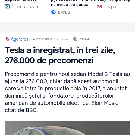
начинается вовсе
2 часа назад
вчера
вчера
Agerpres
4 апреля 2016, 13:56
2 044
Tesla a înregistrat, în trei zile,
276.000 de precomenzi
Precomenzile pentru noul sedan Model 3 Tesla au
ajuns la 276.000, chiar dacă acest automobil
care va intra în producție abia în 2017, a anunțat
duminică șeful și fondatorul producătorului
american de automobile electrice, Elon Musk,
citat de BBC.