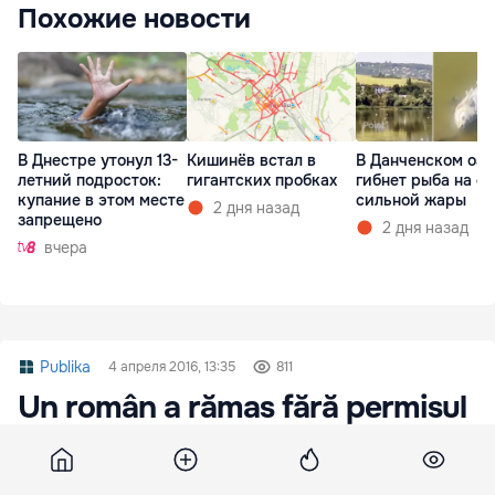
Похожие новости
В Днестре утонул 13-
Кишинёв встал в
В Данченском озе
летний подросток:
гигантских пробках
гибнет рыба на ф
купание в этом месте
сильной жары
2 дня назад
запрещено
2 дня назад
вчера
Publika
4 апреля 2016, 13:35
811
Un român a rămas fără permisul
de conducere moldovenesc