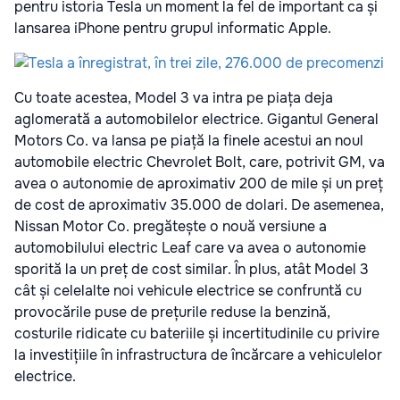
pentru istoria Tesla un moment la fel de important ca și
lansarea iPhone pentru grupul informatic Apple.
Cu toate acestea, Model 3 va intra pe piața deja
aglomerată a automobilelor electrice. Gigantul General
Motors Co. va lansa pe piață la finele acestui an noul
automobile electric Chevrolet Bolt, care, potrivit GM, va
avea o autonomie de aproximativ 200 de mile și un preț
de cost de aproximativ 35.000 de dolari. De asemenea,
Nissan Motor Co. pregătește o nouă versiune a
automobilului electric Leaf care va avea o autonomie
sporită la un preț de cost similar. În plus, atât Model 3
cât și celelalte noi vehicule electrice se confruntă cu
provocările puse de prețurile reduse la benzină,
costurile ridicate cu bateriile și incertitudinile cu privire
la investițiile în infrastructura de încărcare a vehiculelor
electrice.