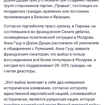
Дорин Дущак присутствовали при создании первых
групп сторонников партии „Правые”, состоящих из
молдавских граждан, временно или постоянно
проживающих в Бельгии и Франции
.
Согласно партийному пресс-релизу, в Париже, на
состоявшихся во французском Сенате дебатах,
посвящённых политической ситуации в Молдове,
Анна Гуцу и Дорин Дущак рассказали об унионизме
и объединении с Румынией. Анна Гуцу заявила
французским сенаторам, что выбор в пользу
воссоединения всё более популярен в Молдове, и
сегодня его поддерживают 25–30% граждан, не
считая диаспоры.
„Этот выбор включает в себя два измерения:
историческое измерение, согласно которому
единственной европейской нацией, сложившейся
исторически, является румынская нация, которая
остаётся разделённой после Второй мировой войны.