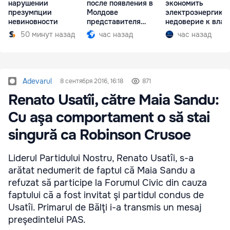
нарушении
после появления в
экономить
презумпции
Молдове
электроэнергию 
невиновности
представителя
недоверие к влас
Южной Осетии
50 минут назад
час назад
час назад
Adevarul
8 сентября 2016, 16:18
871
Renato Usatîi, către Maia Sandu:
Cu aşa comportament o să stai
singură ca Robinson Crusoe
Liderul Partidului Nostru, Renato Usatîi, s-a
arătat nedumerit de faptul că Maia Sandu a
refuzat să participe la Forumul Civic din cauza
faptului că a fost invitat şi partidul condus de
Usatîi. Primarul de Bălţi i-a transmis un mesaj
preşedintelui PAS.