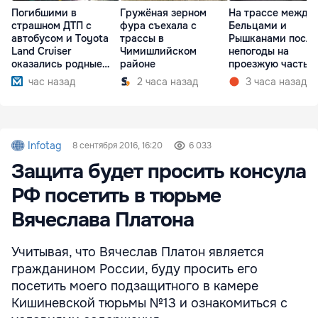
Погибшими в
Гружёная зерном
На трассе между
страшном ДТП с
фура съехала с
Бельцами и
автобусом и Toyota
трассы в
Рышканами после
Land Cruiser
Чимишлийском
непогоды на
оказались родные
районе
проезжую часть
братья
упали деревья
час назад
2 часа назад
3 часа назад
Infotag
8 сентября 2016, 16:20
6 033
Защита будет просить консула
РФ посетить в тюрьме
Вячеслава Платона
Учитывая, что Вячеслав Платон является
гражданином России, буду просить его
посетить моего подзащитного в камере
Кишиневской тюрьмы №13 и ознакомиться с