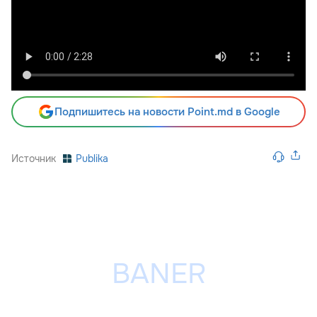
Подпишитесь на новости Point.md в Google
Источник
Publika