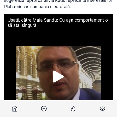
sugerează faptul că Silvia Radu reprezintă interesele lui
Plahotniuc în campania electorală.