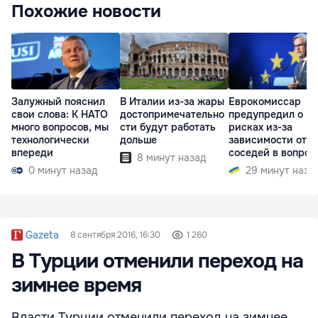
Похожие новости
Залужный пояснил
В Италии из-за жары
Еврокомиссар
свои слова: К НАТО
достопримечательно
предупредил о
много вопросов, мы
сти будут работать
рисках из-за
технологически
дольше
зависимости от
впереди
соседей в вопрос
8 минут назад
границ
0 минут назад
29 минут наза
Gazeta
8 сентября 2016, 16:30
1 260
В Турции отменили переход на
зимнее время
Власти Турции отменили переход на зимнее