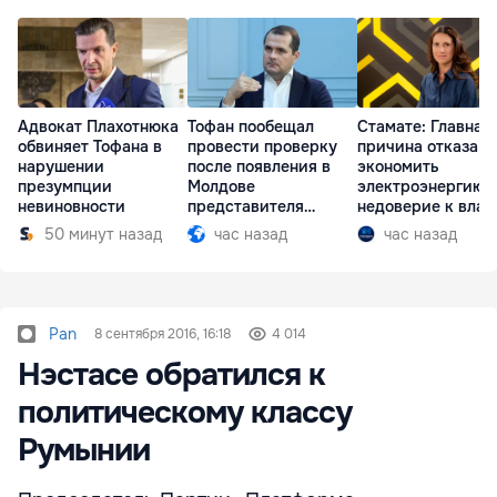
Адвокат Плахотнюка
Тофан пообещал
Стамате: Главная
обвиняет Тофана в
провести проверку
причина отказа
нарушении
после появления в
экономить
презумпции
Молдове
электроэнергию 
невиновности
представителя
недоверие к влас
Южной Осетии
50 минут назад
час назад
час назад
Pan
8 сентября 2016, 16:18
4 014
Нэстасе обратился к
политическому классу
Румынии