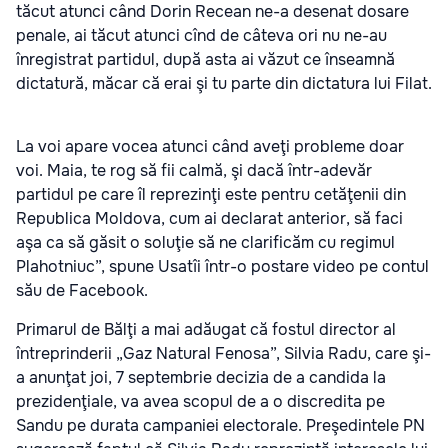
tăcut atunci când Dorin Recean ne-a desenat dosare
penale, ai tăcut atunci cînd de câteva ori nu ne-au
înregistrat partidul, după asta ai văzut ce înseamnă
dictatură, măcar că erai şi tu parte din dictatura lui Filat.
La voi apare vocea atunci când aveţi probleme doar
voi. Maia, te rog să fii calmă, şi dacă într-adevăr
partidul pe care îl reprezinţi este pentru cetăţenii din
Republica Moldova, cum ai declarat anterior, să faci
aşa ca să găsit o soluţie să ne clarificăm cu regimul
Plahotniuc”, spune Usatîi într-o postare video pe contul
său de Facebook.
Primarul de Bălţi a mai adăugat că fostul director al
întreprinderii „Gaz Natural Fenosa”, Silvia Radu, care şi-
a anunţat joi, 7 septembrie decizia de a candida la
prezidenţiale, va avea scopul de a o discredita pe
Sandu pe durata campaniei electorale. Preşedintele PN