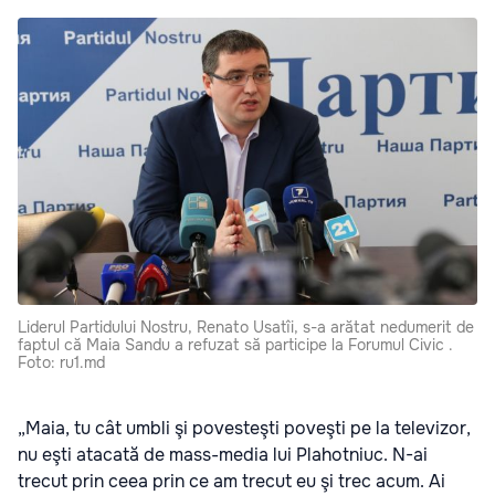
Liderul Partidului Nostru, Renato Usatîi, s-a arătat nedumerit de
faptul că Maia Sandu a refuzat să participe la Forumul Civic .
Foto: ru1.md
„Maia, tu cât umbli şi povesteşti poveşti pe la televizor,
nu eşti atacată de mass-media lui Plahotniuc. N-ai
trecut prin ceea prin ce am trecut eu şi trec acum. Ai