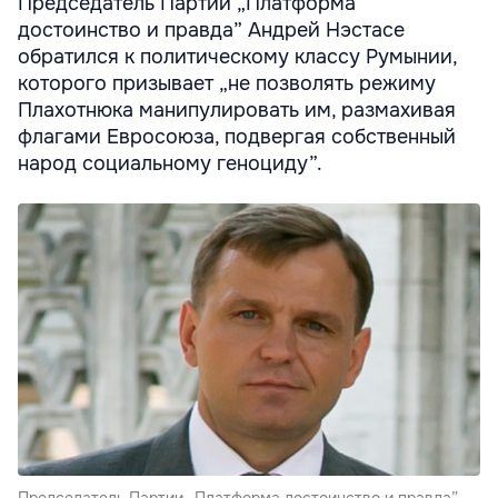
Председатель Партии „Платформа
достоинство и правда” Андрей Нэстасе
обратился к политическому классу Румынии,
которого призывает „не позволять режиму
Плахотнюка манипулировать им, размахивая
флагами Евросоюза, подвергая собственный
народ социальному геноциду”.
Председатель Партии „Платформа достоинство и правда”