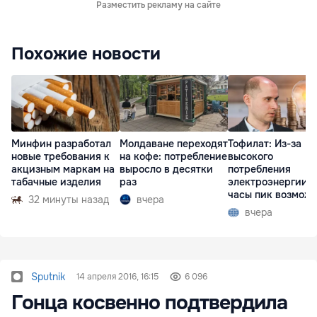
Разместить рекламу на сайте
Похожие новости
Минфин разработал
Молдаване переходят
Тофилат: Из-за
новые требования к
на кофе: потребление
высокого
акцизным маркам на
выросло в десятки
потребления
табачные изделия
раз
электроэнергии в
часы пик возмож
32 минуты назад
вчера
рост тарифов
вчера
Sputnik
14 апреля 2016, 16:15
6 096
Гонца косвенно подтвердила