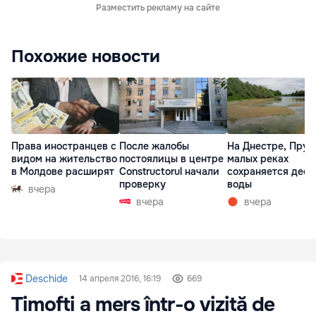
Разместить рекламу на сайте
Похожие новости
Права иностранцев с
После жалобы
На Днестре, Прут
видом на жительство
постоялицы в центре
малых реках
в Молдове расширят
Constructorul начали
сохраняется деф
проверку
воды
вчера
вчера
вчера
Deschide
14 апреля 2016, 16:19
669
Timofti a mers într-o vizită de