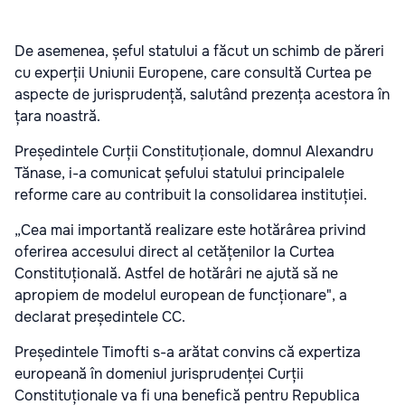
De asemenea, șeful statului a făcut un schimb de păreri
cu experții Uniunii Europene, care consultă Curtea pe
aspecte de jurisprudență, salutând prezența acestora în
țara noastră.
Președintele Curții Constituționale, domnul Alexandru
Tănase, i-a comunicat șefului statului principalele
reforme care au contribuit la consolidarea instituției.
„Cea mai importantă realizare este hotărârea privind
oferirea accesului direct al cetățenilor la Curtea
Constituțională. Astfel de hotărâri ne ajută să ne
apropiem de modelul european de funcționare", a
declarat președintele CC.
Președintele Timofti s-a arătat convins că expertiza
europeană în domeniul jurisprudenței Curții
Constituționale va fi una benefică pentru Republica