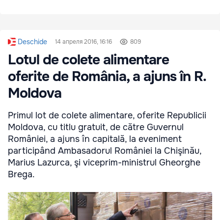
Deschide
14 апреля 2016, 16:16
809
Lotul de colete alimentare
oferite de România, a ajuns în R.
Moldova
Primul lot de colete alimentare, oferite Republicii
Moldova, cu titlu gratuit, de către Guvernul
României, a ajuns în capitală, la eveniment
participând Ambasadorul României la Chişinău,
Marius Lazurca, şi viceprim-ministrul Gheorghe
Brega.