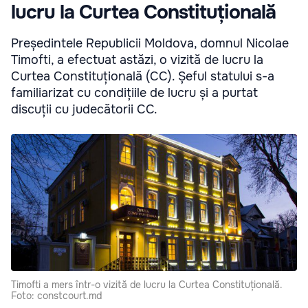
lucru la Curtea Constituțională
Președintele Republicii Moldova, domnul Nicolae
Timofti, a efectuat astăzi, o vizită de lucru la
Curtea Constituțională (CC). Șeful statului s-a
familiarizat cu condițiile de lucru și a purtat
discuții cu judecătorii CC.
Timofti a mers într-o vizită de lucru la Curtea Constituțională.
Foto: constcourt.md