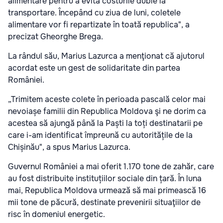
alimentare pentru a evita costurile duble la
transportare. Începând cu ziua de luni, coletele
alimentare vor fi repartizate în toată republica", a
precizat Gheorghe Brega.
La rândul său, Marius Lazurca a menţionat că ajutorul
acordat este un gest de solidaritate din partea
României.
„Trimitem aceste colete în perioada pascală celor mai
nevoiașe familii din Republica Moldova şi ne dorim ca
acestea să ajungă până la Paști la toți destinatarii pe
care i-am identificat împreună cu autoritățile de la
Chișinău", a spus Marius Lazurca.
Guvernul României a mai oferit 1.170 tone de zahăr, care
au fost distribuite instituțiilor sociale din țară. În luna
mai, Republica Moldova urmează să mai primească 16
mii tone de păcură, destinate prevenirii situaţiilor de
risc în domeniul energetic.