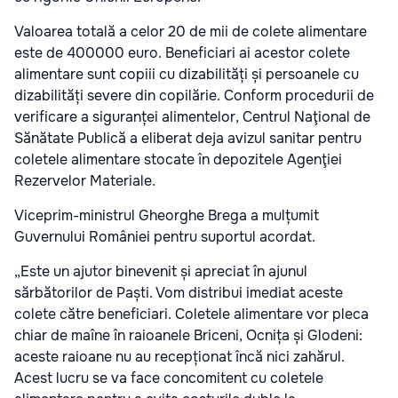
Valoarea totală a celor 20 de mii de colete alimentare
este de 400000 euro. Beneficiari ai acestor colete
alimentare sunt copiii cu dizabilități și persoanele cu
dizabilități severe din copilărie. Conform procedurii de
verificare a siguranței alimentelor, Centrul Naţional de
Sănătate Publică a eliberat deja avizul sanitar pentru
coletele alimentare stocate în depozitele Agenţiei
Rezervelor Materiale.
Viceprim-ministrul Gheorghe Brega a mulțumit
Guvernului României pentru suportul acordat.
„Este un ajutor binevenit și apreciat în ajunul
sărbătorilor de Paști. Vom distribui imediat aceste
colete către beneficiari. Coletele alimentare vor pleca
chiar de maîne în raioanele Briceni, Ocnița și Glodeni:
aceste raioane nu au recepționat încă nici zahărul.
Acest lucru se va face concomitent cu coletele