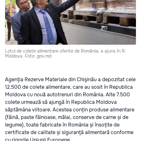
Lotul de colete alimentare oferite de România, a ajuns în R.
Moldova. Foto: gov.md
Agenţia Rezerve Materiale din Chişinău a depozitat cele
12.500 de colete alimentare, care au sosit în Republica
Moldova cu nouă autotrenuri din România. Alte 7.500
colete urmează să ajungă în Republica Moldova
săptămâna viitoare. Acestea conțin produse alimentare
(făină, paste făinoase, mălai, conserve de carne și de
legume), toate fabricate în România și însoțite de
certificate de calitate și siguranță alimentară conforme
cu rigorile Uniunii Europene.