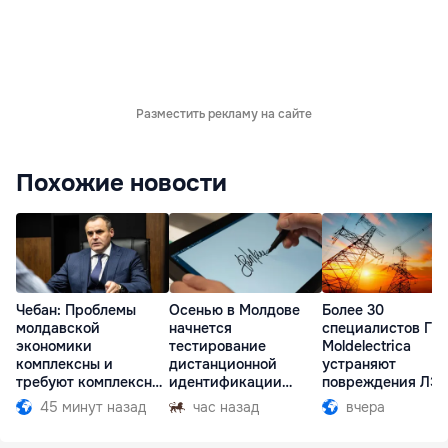
Разместить рекламу на сайте
Похожие новости
Чебан: Проблемы
Осенью в Молдове
Более 30
молдавской
начнется
специалистов ГП
экономики
тестирование
Moldelectrica
комплексны и
дистанционной
устраняют
требуют комплексных
идентификации
повреждения ЛЭ
решений
граждан
Бельцы-Днестров
45 минут назад
час назад
вчера