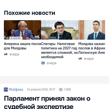
Похожие новости
Америка нашла посла
Спатарь: Налоговая
Молдова назначи
для Молдовы
политика на 2027 год
послов в Африку 
является сложной, но
Латинскую Амер
вчера
необходимой
вчера
вчера
Moldpres
14 апреля 2016, 16:17
1 656
Парламент принял закон о
судебной экспертизе