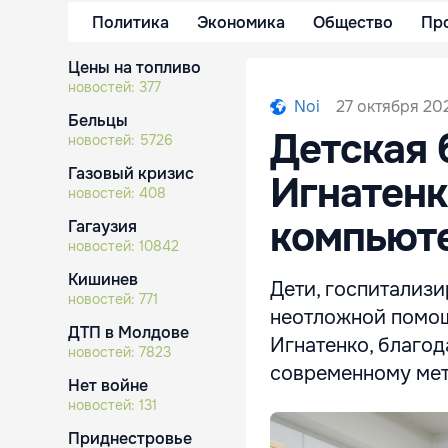
Политика
Экономика
Общество
Пр
Цены на топливо
новостей:
377
27 октября 202
Noi
Бельцы
Детская 
новостей:
5726
Газовый кризис
Игнатен
новостей:
408
компьют
Гагаузия
новостей:
10842
Кишинев
Дети, госпитализ
новостей:
771
неотложной помощ
ДТП в Молдове
Игнатенко, благо
новостей:
7823
современному мет
Нет войне
новостей:
131
Приднестровье