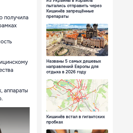
Из Украины в Израиль
пытались отправить через
Кишинёв запрещённые
препараты
о получила
рамках
мость
Названы 5 самых дешевых
дицинскому
направлений Европы для
ества
отдыха в 2026 году
, аппараты
р.
Кишинёв встал в гигантских
пробках