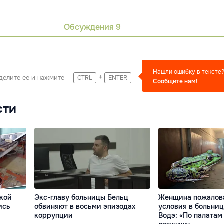
Обсуждения
9
Нашли ошибку в тексте
+
делите ее и нажмите
CTRL
ENTER
Сообщите нам!
сти
цкой
Экс-главу больницы Бельц
Женщина пожалов
ись
обвиняют в восьми эпизодах
условия в больни
коррупции
Водэ: «По палатам