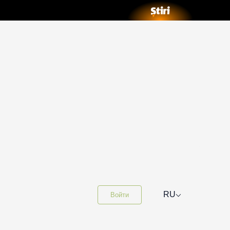
⌵
RU
Войти