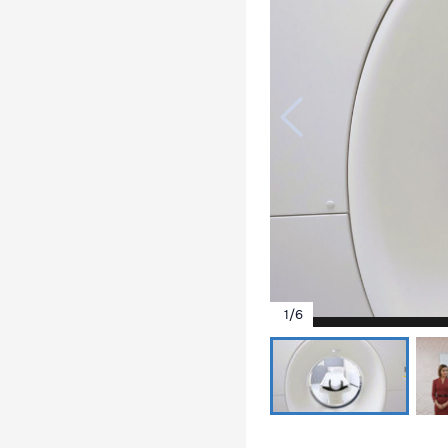
1
/
6