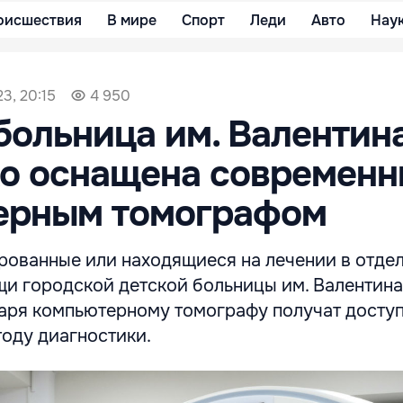
оисшествия
В мире
Спорт
Леди
Авто
Нау
3, 20:15
4 950
больница им. Валентин
ко оснащена современ
ерным томографом
ированные или находящиеся на лечении в отде
и городской детской больницы им. Валентина
даря компьютерному томографу получат доступ
оду диагностики.