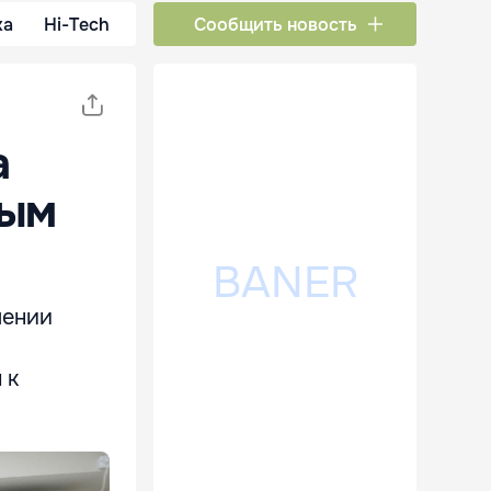
ка
Hi-Tech
Сообщить новость
а
ным
лении
 к