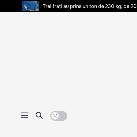
Trei frați au prins un ton de 230 kg, de 