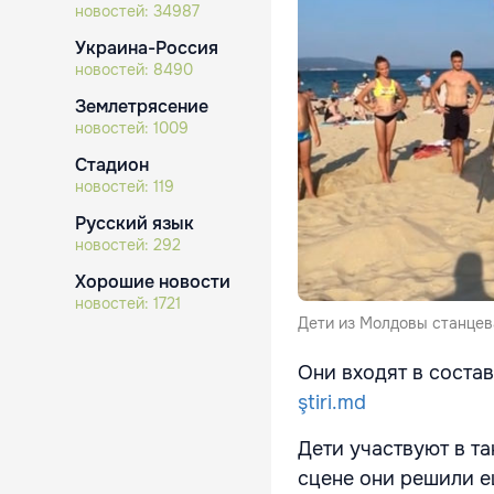
новостей:
34987
Украина-Россия
новостей:
8490
Землетрясение
новостей:
1009
Стадион
новостей:
119
Русский язык
новостей:
292
Хорошие новости
новостей:
1721
Дети из Молдовы станцева
Они входят в состав
ştiri.md
Дети участвуют в т
сцене они решили е