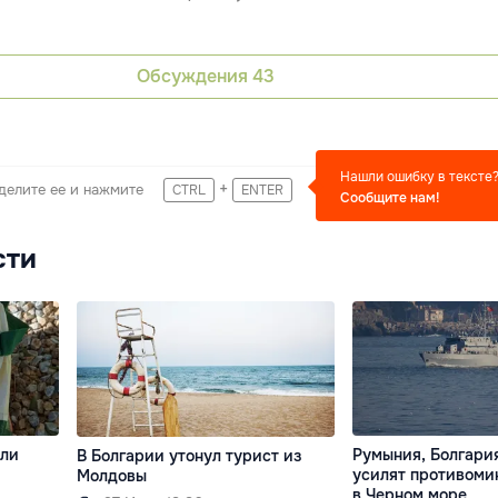
Обсуждения
43
Нашли ошибку в тексте
+
делите ее и нажмите
CTRL
ENTER
Сообщите нам!
сти
шли
Румыния, Болгари
В Болгарии утонул турист из
усилят противоми
Молдовы
в Черном море