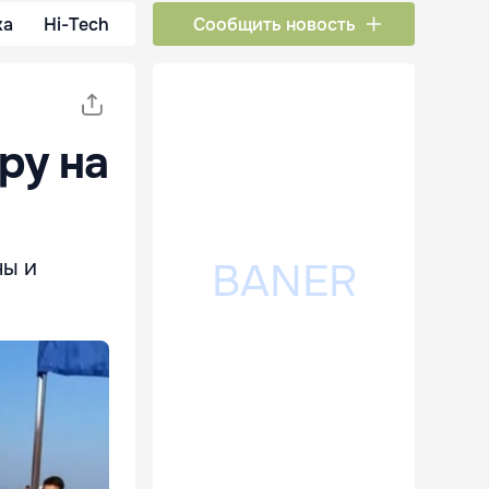
ка
Hi-Tech
Сообщить новость
ру на
ны и