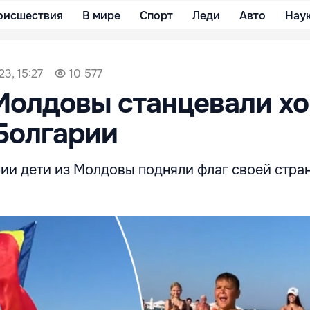
оисшествия
В мире
Спорт
Леди
Авто
Нау
23, 15:27
10 577
Молдовы станцевали хо
Болгарии
рии дети из Молдовы подняли флаг своей стра