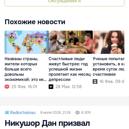
Обсуждения
4
Похожие новости
Названы страны,
Счастливые люди
Ученые попытали
жители которых
живут быстрее: год
установить, в как
больше всего
успешной жизни
время суток люд
довольны
пролетает как месяц
счастливее
экономикой: это не
депрессии
16 Фев. 09:49
европейцы
25 Фев. 16:01
28 Мая. 12:58
Radiochisinau
8 июля 2026, 21:26
8 309
Никушор Дан призвал