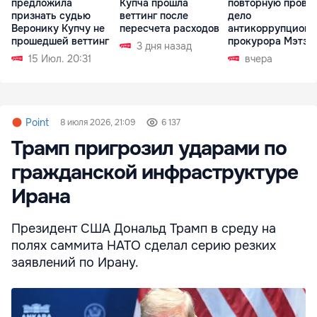
предложила
Купча прошла
повторную прове
признать судью
веттинг после
дело
Веронику Купчу не
пересчета расходов
антикоррупционн
прошедшей веттинг
прокурора Мэтэс
3 дня назад
15 Июл. 20:31
вчера
Point
8 июля 2026, 21:09
6 137
Трамп пригрозил ударами по
гражданской инфраструктуре
Ирана
Президент США Дональд Трамп в среду на
полях саммита НАТО сделал серию резких
заявлений по Ирану.