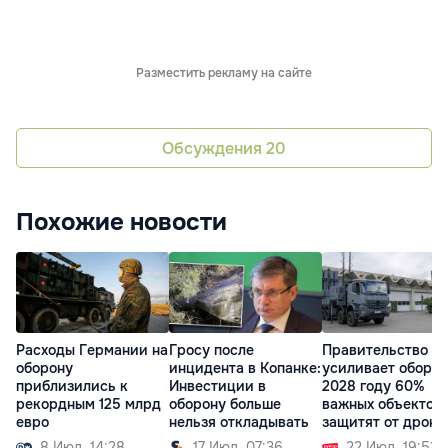
Разместить рекламу на сайте
Обсуждения
20
Похожие новости
Расходы Германии на
Гросу после
Правительство
оборону
инцидента в Копанке:
усиливает оборон
приблизились к
Инвестиции в
2028 году 60%
рекордным 125 млрд
оборону больше
важных объектов
евро
нельзя откладывать
защитят от дроно
8 Июл. 14:28
17 Июл. 07:36
22 Июл. 19:52