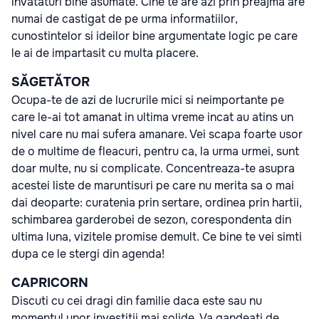
invataturi bine asumate. Cine te are azi prin preajma are
numai de castigat de pe urma informatiilor,
cunostintelor si ideilor bine argumentate logic pe care
le ai de impartasit cu multa placere.
SĂGETĂTOR
Ocupa-te de azi de lucrurile mici si neimportante pe
care le-ai tot amanat in ultima vreme incat au atins un
nivel care nu mai sufera amanare. Vei scapa foarte usor
de o multime de fleacuri, pentru ca, la urma urmei, sunt
doar multe, nu si complicate. Concentreaza-te asupra
acestei liste de maruntisuri pe care nu merita sa o mai
dai deoparte: curatenia prin sertare, ordinea prin hartii,
schimbarea garderobei de sezon, corespondenta din
ultima luna, vizitele promise demult. Ce bine te vei simti
dupa ce le stergi din agenda!
CAPRICORN
Discuti cu cei dragi din familie daca este sau nu
momentul unor investitii mai solide. Va gandeati de