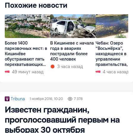
Похожие новости
Более 1400
В Кишиневе с начала
Чебан: Озеро
парковочных мест: в
года в авариях
“Восьмёрка”,
Кишинёве
пострадали более
находящееся в
обустраивают пять
400 человек
управлении
перехватывающих
правительства, в
3 часа назад
парковок
запустении
49 минут назад
4 часа назад
Tribuna
1 ноября 2016, 10:20
7 378
Известен гражданин,
проголосовавший первым на
выборах 30 октября