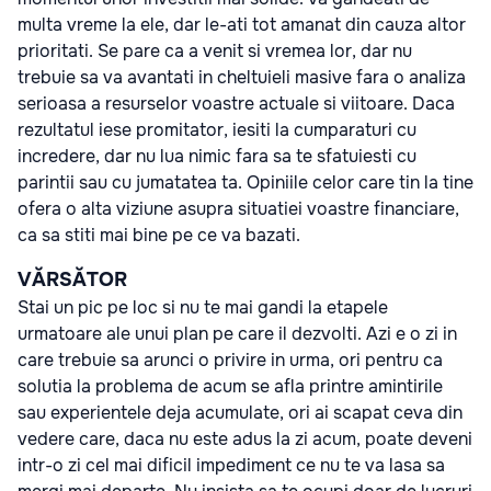
multa vreme la ele, dar le-ati tot amanat din cauza altor
prioritati. Se pare ca a venit si vremea lor, dar nu
trebuie sa va avantati in cheltuieli masive fara o analiza
serioasa a resurselor voastre actuale si viitoare. Daca
rezultatul iese promitator, iesiti la cumparaturi cu
incredere, dar nu lua nimic fara sa te sfatuiesti cu
parintii sau cu jumatatea ta. Opiniile celor care tin la tine
ofera o alta viziune asupra situatiei voastre financiare,
ca sa stiti mai bine pe ce va bazati.
VĂRSĂTOR
Stai un pic pe loc si nu te mai gandi la etapele
urmatoare ale unui plan pe care il dezvolti. Azi e o zi in
care trebuie sa arunci o privire in urma, ori pentru ca
solutia la problema de acum se afla printre amintirile
sau experientele deja acumulate, ori ai scapat ceva din
vedere care, daca nu este adus la zi acum, poate deveni
intr-o zi cel mai dificil impediment ce nu te va lasa sa