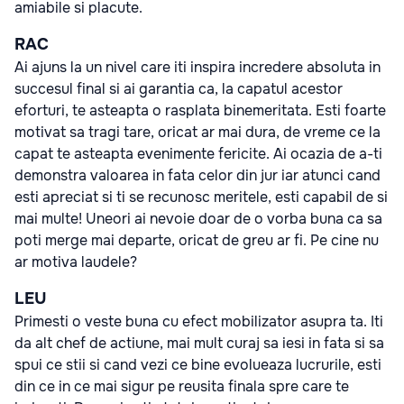
amiabile si placute.
RAC
Ai ajuns la un nivel care iti inspira incredere absoluta in
succesul final si ai garantia ca, la capatul acestor
eforturi, te asteapta o rasplata binemeritata. Esti foarte
motivat sa tragi tare, oricat ar mai dura, de vreme ce la
capat te asteapta evenimente fericite. Ai ocazia de a-ti
demonstra valoarea in fata celor din jur iar atunci cand
esti apreciat si ti se recunosc meritele, esti capabil de si
mai multe! Uneori ai nevoie doar de o vorba buna ca sa
poti merge mai departe, oricat de greu ar fi. Pe cine nu
ar motiva laudele?
LEU
Primesti o veste buna cu efect mobilizator asupra ta. Iti
da alt chef de actiune, mai mult curaj sa iesi in fata si sa
spui ce stii si cand vezi ce bine evolueaza lucrurile, esti
din ce in ce mai sigur pe reusita finala spre care te