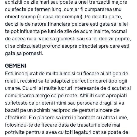
achizitii de zile mari sau poate a unei tranzactii majore
cu efecte pe termen lung, cum ar fi cumpararea unui
obiect scump (o casa de exemplu). Pe de alta parte,
deciziile de natura financiara pe care esti gata sa le iei
te pot influenta pe luni de zile de acum inainte, tocmai
de aceea nu ai voie sa glumesti sau sa iei decizii pripite,
ci sa chibzuiesti profund asupra directiei spre care esti
gata sa pornesti.
GEMENI
Esti inconjurat de multa lume si cu fiecare ai alt gen de
relatii, reusind sa te adaptezi perfect oricarei tipologii
umane. Cu unii ai multe lucruri interesante de discutat si
comunicarea merge ca pe roate. Altii iti sunt apropiati
sufleteste ca prieteni intimi sau persoane dragi, si va
bazati pe un schimb reciproc de gesturi sincere de
afectiune. E o placere sa intri in contact cu atata lume,
folosindu-te de fiecare data de trasaturile cele mai
potrivite pentru a avea cu toti legaturi cat se poate de