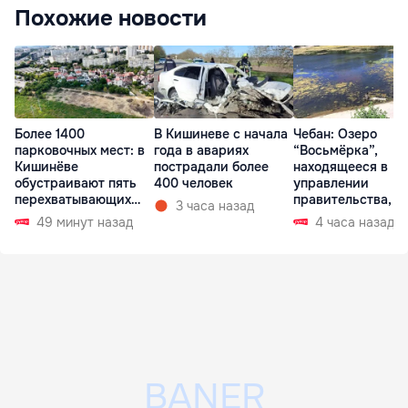
Похожие новости
Более 1400
В Кишиневе с начала
Чебан: Озеро
парковочных мест: в
года в авариях
“Восьмёрка”,
Кишинёве
пострадали более
находящееся в
обустраивают пять
400 человек
управлении
перехватывающих
правительства, в
3 часа назад
парковок
запустении
49 минут назад
4 часа назад