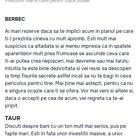
Previziuni foarte clare pentru toate zodiile.
BERBEC
Ai mari rezerve daca sa te implici acum in planul pe care
ti-l prezinta cineva cu mult aplomb. Esti mult mai
suspicios ca altadata si ai mereu impresia ca in spatele
aparentelor mult prea frumoase se ascunde ceva care
ti-ar putea crea neplaceri, mai devreme sau mai tarziu.
Intuitia ta este bine dezvoltata si vei reusi sa descoperi
la timp fisurile secrete astfel incat sa nu te bagi in ceva
periculos pentru tine. Mai bine mai astepti, pentru ca nu
e singura ocazie care ti se ofera. Vor mai veni si altele si,
daca o accepti pe cea de acum, vei regreta ca te-ai
pripit.
TAUR
Discuti despre bani cu un ton mult mai serios, pus pe
fapte mari. Esti in fata unor investitii masive, a unor