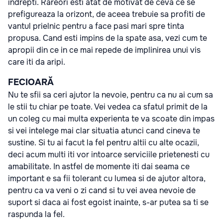
indrepti. Rareori esti atat de motivat de ceva ce se
prefigureaza la orizont, de aceea trebuie sa profiti de
vantul prielnic pentru a face pasi mari spre tinta
propusa. Cand esti impins de la spate asa, vezi cum te
apropii din ce in ce mai repede de implinirea unui vis
care iti da aripi.
FECIOARĂ
Nu te sfii sa ceri ajutor la nevoie, pentru ca nu ai cum sa
le stii tu chiar pe toate. Vei vedea ca sfatul primit de la
un coleg cu mai multa experienta te va scoate din impas
si vei intelege mai clar situatia atunci cand cineva te
sustine. Si tu ai facut la fel pentru altii cu alte ocazii,
deci acum multi iti vor intoarce serviciile prietenesti cu
amabilitate. In astfel de momente iti dai seama ce
important e sa fii tolerant cu lumea si de ajutor altora,
pentru ca va veni o zi cand si tu vei avea nevoie de
suport si daca ai fost egoist inainte, s-ar putea sa ti se
raspunda la fel.