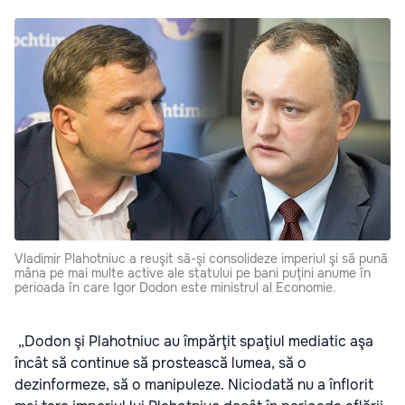
Vladimir Plahotniuc a reuşit să-şi consolideze imperiul şi să pună
mâna pe mai multe active ale statului pe bani puţini anume în
perioada în care Igor Dodon este ministrul al Economie.
„Dodon şi Plahotniuc au împărţit spaţiul mediatic aşa
încât să continue să prostească lumea, să o
dezinformeze, să o manipuleze. Niciodată nu a înflorit