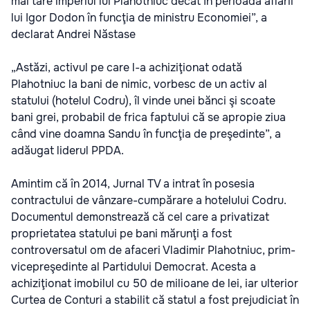
mai tare imperiul lui Plahotniuc decât în perioada aflării
lui Igor Dodon în funcţia de ministru Economiei”, a
declarat Andrei Năstase
„Astăzi, activul pe care l-a achiziţionat odată
Plahotniuc la bani de nimic, vorbesc de un activ al
statului (hotelul Codru), îl vinde unei bănci şi scoate
bani grei, probabil de frica faptului că se apropie ziua
când vine doamna Sandu în funcţia de preşedinte”, a
adăugat liderul PPDA.
Amintim că în 2014, Jurnal TV a intrat în posesia
contractului de vânzare-cumpărare a hotelului Codru.
Documentul demonstrează că cel care a privatizat
proprietatea statului pe bani mărunţi a fost
controversatul om de afaceri Vladimir Plahotniuc, prim-
vicepreşedinte al Partidului Democrat. Acesta a
achiziţionat imobilul cu 50 de milioane de lei, iar ulterior
Curtea de Conturi a stabilit că statul a fost prejudiciat în