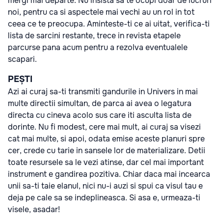
mergi mai departe. Nu insista sa te ocupi doar de lucruri
noi, pentru ca si aspectele mai vechi au un rol in tot
ceea ce te preocupa. Aminteste-ti ce ai uitat, verifica-ti
lista de sarcini restante, trece in revista etapele
parcurse pana acum pentru a rezolva eventualele
scapari.
PEȘTI
Azi ai curaj sa-ti transmiti gandurile in Univers in mai
multe directii simultan, de parca ai avea o legatura
directa cu cineva acolo sus care iti asculta lista de
dorinte. Nu fi modest, cere mai mult, ai curaj sa visezi
cat mai multe, si apoi, odata emise aceste planuri spre
cer, crede cu tarie in sansele lor de materializare. Detii
toate resursele sa le vezi atinse, dar cel mai important
instrument e gandirea pozitiva. Chiar daca mai incearca
unii sa-ti taie elanul, nici nu-i auzi si spui ca visul tau e
deja pe cale sa se indeplineasca. Si asa e, urmeaza-ti
visele, asadar!