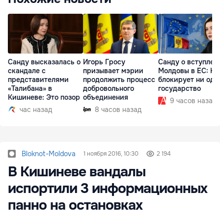
Санду высказалась о
Игорь Гросу
Санду о вступлен
скандале с
призывает мэрии
Молдовы в ЕС: На
представителями
продолжить процесс
блокирует ни одн
«Талибана» в
добровольного
государство
Кишиневе: Это позор
объединения
9 часов назад
час назад
8 часов назад
Bloknot-Moldova
1 ноября 2016, 10:30
2 194
В Кишиневе вандалы
испортили 3 информационных
панно на остановках