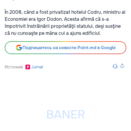
În 2008, când a fost privatizat hotelul Codru, ministru al
Economiei era Igor Dodon. Acesta afirmă că s-a
împotrivit înstrăinării proprietăţii statului, deşi susţine
că nu cunoaşte pe mâna cui a ajuns edificiul.
Подпишитесь на новости Point.md в Google
Источник
Jurnal