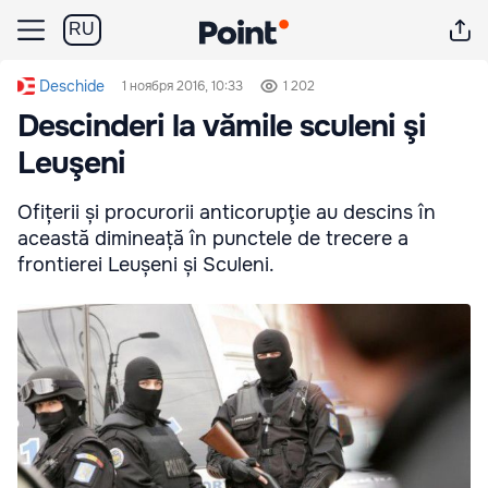
RU
Deschide
1 ноября 2016, 10:33
1 202
Descinderi la vămile sculeni şi
Leuşeni
Ofițerii și procurorii anticorupţie au descins în
această dimineață în punctele de trecere a
frontierei Leușeni și Sculeni.