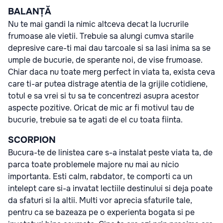
BALANȚĂ
Nu te mai gandi la nimic altceva decat la lucrurile
frumoase ale vietii. Trebuie sa alungi cumva starile
depresive care-ti mai dau tarcoale si sa lasi inima sa se
umple de bucurie, de sperante noi, de vise frumoase.
Chiar daca nu toate merg perfect in viata ta, exista ceva
care ti-ar putea distrage atentia de la grijile cotidiene,
totul e sa vrei si tu sa te concentrezi asupra acestor
aspecte pozitive. Oricat de mic ar fi motivul tau de
bucurie, trebuie sa te agati de el cu toata fiinta.
SCORPION
Bucura-te de linistea care s-a instalat peste viata ta, de
parca toate problemele majore nu mai au nicio
importanta. Esti calm, rabdator, te comporti ca un
intelept care si-a invatat lectiile destinului si deja poate
da sfaturi si la altii. Multi vor aprecia sfaturile tale,
pentru ca se bazeaza pe o experienta bogata si pe