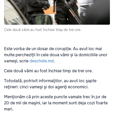
Cele două vămi au fost închise timp de trei ore.
Este vorba de un dosar de corupție. Au avut loc mai
multe percheziții în cele doua vămi și la domiciliile unor
vameși, scrie
deschide.md
.
Cele două vămi au fost închise timp de trei ore.
Totodată, potrivit informaţiilor, au avut loc şapte
reţineri: cinci vameşi şi doi agenţi economici.
Menţionăm că prin aceste puncte vamale trec în jur de
20 de mii de maşini, iar la moment sunt deja cozi foarte
mari.