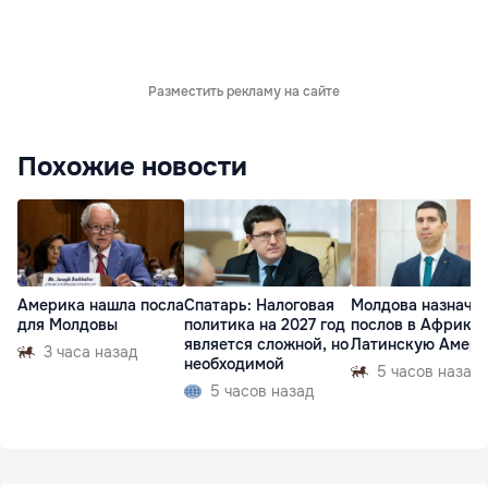
Разместить рекламу на сайте
Похожие новости
Америка нашла посла
Спатарь: Налоговая
Молдова назначи
для Молдовы
политика на 2027 год
послов в Африку 
является сложной, но
Латинскую Амер
3 часа назад
необходимой
5 часов назад
5 часов назад