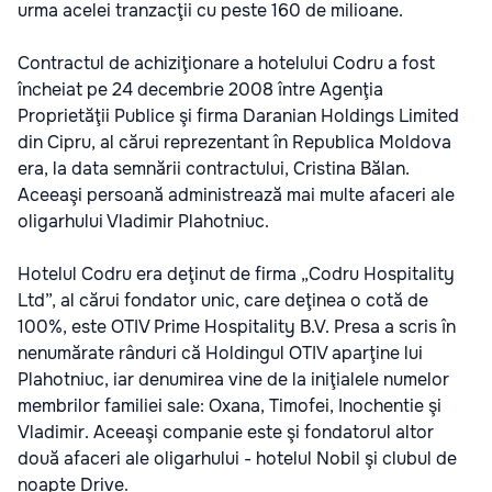
urma acelei tranzacţii cu peste 160 de milioane.
Contractul de achiziţionare a hotelului Codru a fost
încheiat pe 24 decembrie 2008 între Agenţia
Proprietăţii Publice şi firma Daranian Holdings Limited
din Cipru, al cărui reprezentant în Republica Moldova
era, la data semnării contractului, Cristina Bălan.
Aceeaşi persoană administrează mai multe afaceri ale
oligarhului Vladimir Plahotniuc.
Hotelul Codru era deţinut de firma „Codru Hospitality
Ltd”, al cărui fondator unic, care deţinea o cotă de
100%, este OTIV Prime Hospitality B.V. Presa a scris în
nenumărate rânduri că Holdingul OTIV aparţine lui
Plahotniuc, iar denumirea vine de la iniţialele numelor
membrilor familiei sale: Oxana, Timofei, Inochentie şi
Vladimir. Aceeaşi companie este şi fondatorul altor
două afaceri ale oligarhului - hotelul Nobil şi clubul de
noapte Drive.