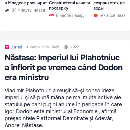
в Молдове расширят
Constructorul начали
сохраняется деф
проверку
воды
34 минуты назад
8 часов назад
9 часов назад
Jurnal
1 ноября 2016, 10:26
3 022
Năstase: Imperiul lui Plahotniuc
a înflorit pe vremea când Dodon
era ministru
Vladimir Plahotniuc a reuşit să-şi consolideze
imperiul şi să pună mâna pe mai multe active ale
statului pe bani puţini anume în perioada în care
Igor Dodon este ministrul al Economiei, afirmă
preşedintele Platformei Demnitate şi Adevăr,
Andrei Năstase.