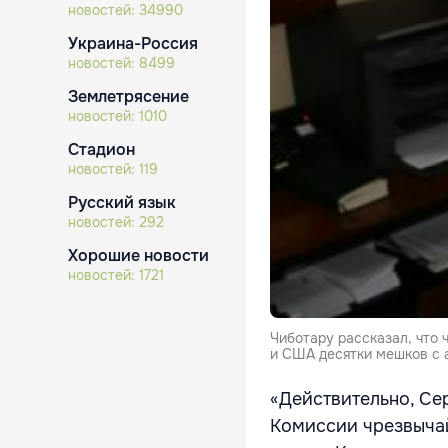
новостей:
34990
Украина-Россия
новостей:
8499
Землетрясение
новостей:
1010
Стадион
новостей:
119
Русский язык
новостей:
292
Хорошие новости
новостей:
1721
Чиботару рассказал, что
и США десятки мешков с 
«Действительно, Се
Комиссии чрезвычай