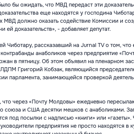
было бы ожидать, что МВД передаст эти доказатель
оказательства еще находятся у господина Чиботар
х МВД должно оказать содействие Комиссии и соз
и ей доказательств», - добавляет депутат.
й Чиботару, рассказавший на Jurnal TV о том, что 
 контрабанды анаболиков через предприятие «Поч
ржан в пятницу. Об этом объявил на пленарном за
т ЛДПМ Григорий Кобзак, являющийся председател
сии парламента, занимающейся проверкой деятель
, что через «Почту Молдовы» ежедневно пересыла
о союза и США десятки мешков с анаболиками. З
ся под посылки с надписью «книги» или «газеты».
руководители предприятия не просто находятся в 