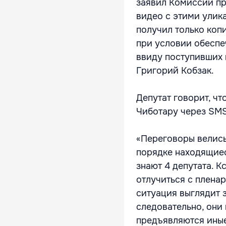
заявил Комиссии пр
видео с этими улик
получил только коп
при условии обеспе
ввиду поступивших м
Григорий Кобзак.
Депутат говорит, чт
Чиботару через SMS,
«Переговоры велись
порядке находящиеся
знают 4 депутата. К
отлучиться с плена
ситуация выглядит з
следовательно, они
предъявляются иные