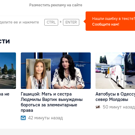
Разместить рекламу на сайте
Нашли ошибку в тексте
+
делите ее и нажмите
CTRL
ENTER
Сообщите нам!
сти
ва не
Гашицой: Мать и сестра
Автобусы в Одессу
Людмилы Вартик вынуждены
север Молдовы
бороться за элементарные
50 минут назад
права
42 минуты назад