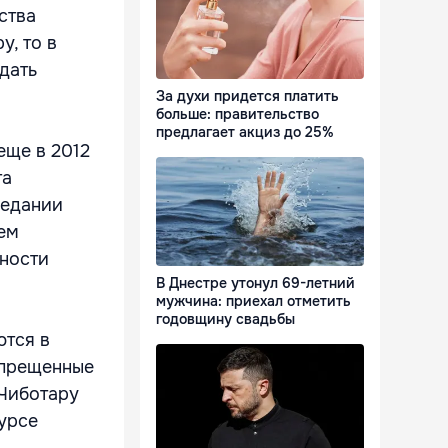
ства
у, то в
дать
За духи придется платить
больше: правительство
предлагает акциз до 25%
еще в 2012
та
седании
ем
ности
В Днестре утонул 69-летний
мужчина: приехал отметить
годовщину свадьбы
ются в
апрещенные
 Чиботару
курсе