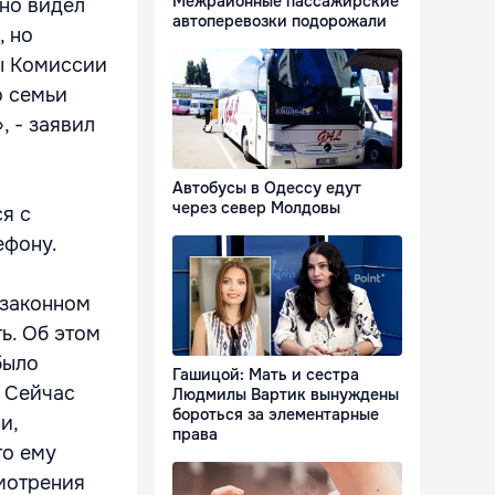
Межрайонные пассажирские
чно видел
автоперевозки подорожали
, но
ны Комиссии
о семьи
, - заявил
Автобусы в Одессу едут
через север Молдовы
ся с
ефону.
 законном
ь. Об этом
было
Гашицой: Мать и сестра
. Сейчас
Людмилы Вартик вынуждены
бороться за элементарные
и,
права
то ему
мотрения