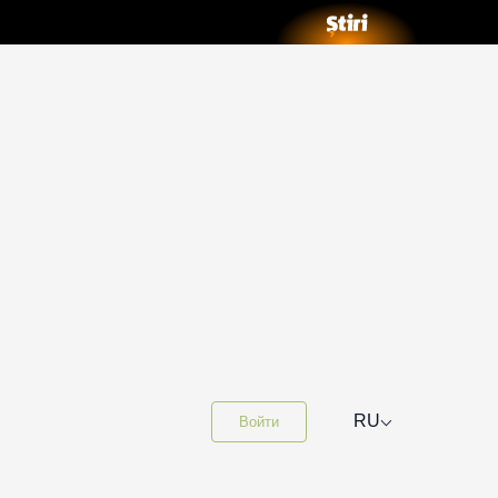
⌵
RU
Войти