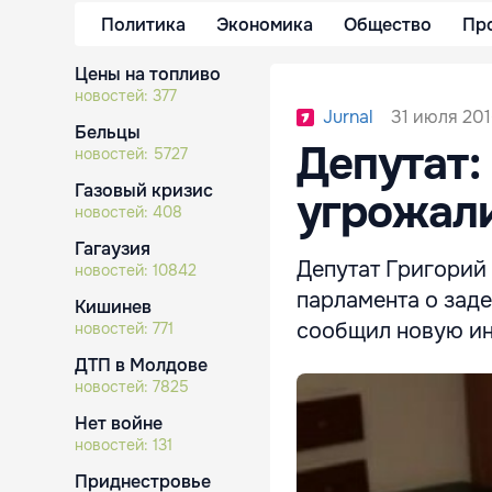
Политика
Экономика
Общество
Пр
Цены на топливо
новостей:
377
31 июля 201
Jurnal
Бельцы
Депутат:
новостей:
5727
Газовый кризис
угрожал
новостей:
408
Гагаузия
Депутат Григорий
новостей:
10842
парламента о зад
Кишинев
сообщил новую и
новостей:
771
ДТП в Молдове
новостей:
7825
Нет войне
новостей:
131
Приднестровье