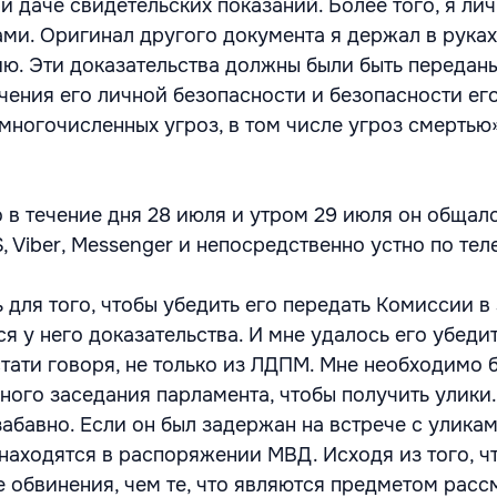
и даче свидетельских показаний. Более того, я ли
ами. Оригинал другого документа я держал в руках
ию. Эти доказательства должны были быть переда
чения его личной безопасности и безопасности ег
ногочисленных угроз, в том числе угроз смертью»
о в течение дня 28 июля и утром 29 июля он общал
 Viber, Messenger и непосредственно устно по тел
 для того, чтобы убедить его передать Комиссии в
 у него доказательства. И мне удалось его убедит
стати говоря, не только из ЛДПМ. Мне необходимо 
рного заседания парламента, чтобы получить улики
абавно. Если он был задержан на встрече с уликам
 находятся в распоряжении МВД. Исходя из того, ч
 обвинения, чем те, что являются предметом расс