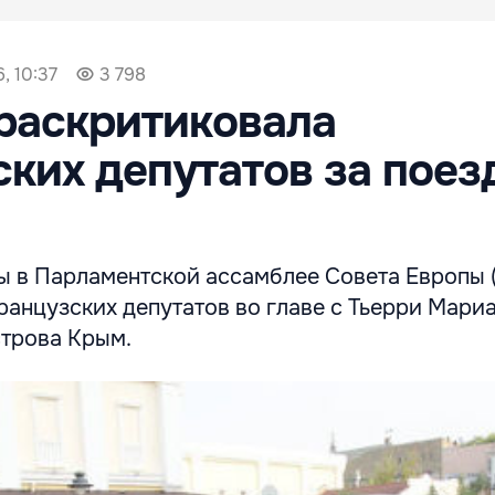
, 10:37
3 798
раскритиковала
ких депутатов за поез
ы в Парламентской ассамблее Совета Европы 
анцузских депутатов во главе с Тьерри Мариа
трова Крым.