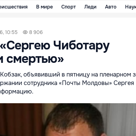
оисшествия
В мире
Спорт
Леди
Авто
Нау
6, 10:55
8 906
 «Сергею Чиботару
и смертью»
 Кобзак, объявивший в пятницу на пленарном 
ержании сотрудника «Почты Молдовы» Сергея 
нформацию.