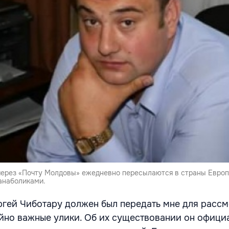
 через «Почту Молдовы» ежедневно пересылаются в страны Евро
анаболиками.
ргей Чиботару должен был передать мне для расс
но важные улики. Об их существовании он офици