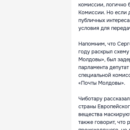
комиссии, логично 
Комиссии. Но если д
публичных интереса
условия для передач
Напомним, что Серге
году раскрыл схему
Молдовы», был заде
парламента депута
специальной комис
«Почты Молдовы».
Чиботару рассказал
страны Европейског
вещества маскируют
также говорит, что 