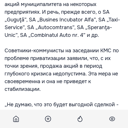
акций муниципалитета на некоторых
предприятиях. И речь, прежде всего, о SA
„Guguţă”, SA „Busines Incubator Alfa”, SA „Taxi-
Service”, SA „Autocomtrans”, SA „Speranţa-
Unic”, SA „Combinatul Auto nr. 4” и др.
Советники-коммунисты на заседании КМС по
проблеме приватизации заявили, что, с их
точки зрения, продажа акций в период
глубокого кризиса недопустима. Эта мера не
своевременна и она не приведет к
стабилизации.
„Не думаю, что это будет выгодной сделкой -
продажа акций в год глубокого
экономического кризиса”, сказал член
коммунистической фракции в КМС Валерий