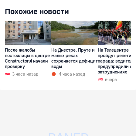
Похожие новости
После жалобы
На Днестре, Пруте и
На Телецентре
постоялицы в центре
малых реках
пройдут репетиц
Constructorul начали
сохраняется дефицит
парада: водителе
проверку
воды
предупредили о
затруднениях
3 часа назад
4 часа назад
вчера