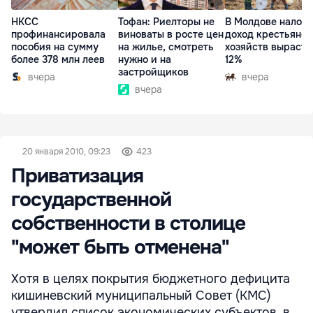
НКСС
Тофан: Риелторы не
В Молдове налог 
профинансировала
виноваты в росте цен
доход крестьянск
пособия на сумму
на жилье, смотреть
хозяйств вырасте
более 378 млн леев
нужно и на
12%
застройщиков
вчера
вчера
вчера
20 января 2010, 09:23
423
Приватизация
государственной
собственности в столице
"может быть отменена"
Хотя в целях покрытия бюджетного дефицита
кишиневский муниципальный Совет (КМС)
утвердил список экономических субъектов, в