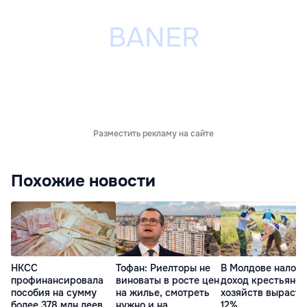
Разместить рекламу на сайте
Похожие новости
НКСС
Тофан: Риелторы не
В Молдове налог 
профинансировала
виноваты в росте цен
доход крестьянск
пособия на сумму
на жилье, смотреть
хозяйств вырасте
более 378 млн леев
нужно и на
12%