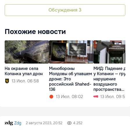
Обсуждения
3
Похожие новости
На окраине села
Минобороны
МИД: Падение др
Копанка упал дрон
Молдовы об упавшем
у Копанки — груб
дроне: Это
нарушение
13 Июл. 06:58
российский Shahed-
воздушного
136
пространства
Молдовы
13 Июл. 08:02
13 Июл. 09:59
Zdg
2 августа 2023, 20:52
4 252