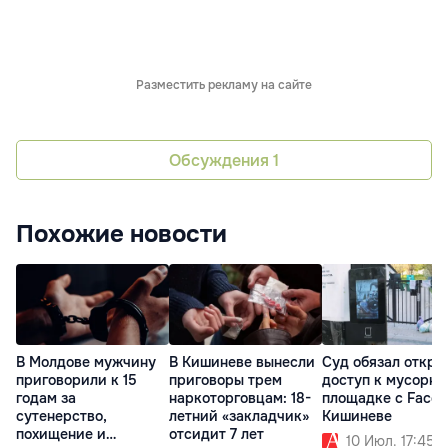
Разместить рекламу на сайте
Обсуждения
1
Похожие новости
В Молдове мужчину
В Кишиневе вынесли
Суд обязал откры
приговорили к 15
приговоры трем
доступ к мусорно
годам за
наркоторговцам: 18-
площадке с Face I
сутенерство,
летний «закладчик»
Кишиневе
похищение и
отсидит 7 лет
10 Июл. 17:45