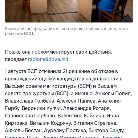
Комиссия по предварительной оценке приняла к сведению
решения ВСП.
Позже она прокомментирует свои действия,
передает
radiomoldova.md
1 августа ВСП отменила 21 решение об отказе в
прохождении оценки кандидатов на должности в
Высшем совете магистратуры (ВСМ) и Высшем
совете прокуратуры (ВСП), а именно: Анжелы Попил,
Владислава Голбана, Алексея Паниса, Анатолия
Гырбу, Вероники Купчи, Александра Ротаря,
Станислава Сорбало, Валентина Кайсина, Иона
Киртоакэ, Виталия Кодряну, Виталия Стратана,
Анжелы Бостан, Аурелиу Постика, Виктора Санду,
Николае Шовы, Алены Мирон, Кристины Гладков,