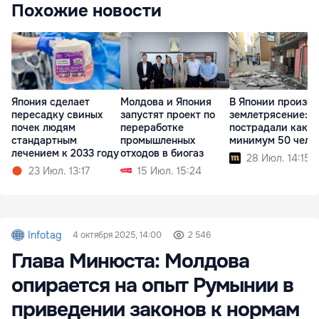
Похожие новости
Япония сделает
Молдова и Япония
В Японии произо
пересадку свиных
запустят проект по
землетрясение:
почек людям
переработке
пострадали как
стандартным
промышленных
минимум 50 чело
лечением к 2033 году
отходов в биогаз
28 Июл. 14:15
23 Июл. 13:17
15 Июл. 15:24
Infotag
4 октября 2025, 14:00
2 546
Глава Минюста: Молдова
опирается на опыт Румынии в
приведении законов к нормам