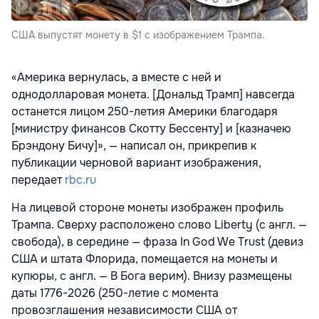
США выпустят монету в $1 с изображением Трампа.
«Америка вернулась, а вместе с ней и
однодолларовая монета. [Дональд Трамп] навсегда
останется лицом 250-летия Америки благодаря
[министру финансов Скотту Бессенту] и [казначею
Брэндону Бичу]», — написал он, прикрепив к
публикации черновой вариант изображения,
передает
rbc.ru
На лицевой стороне монеты изображен профиль
Трампа. Сверху расположено слово Liberty (с англ. —
свобода), в середине — фраза In God We Trust (девиз
США и штата Флорида, помещается на монеты и
купюры, с англ. — В Бога верим). Внизу размещены
даты 1776-2026 (250-летие с момента
провозглашения независимости США от