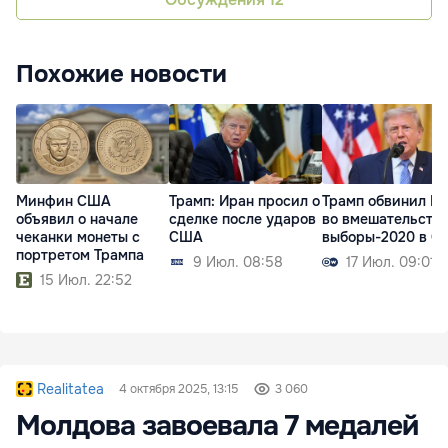
Похожие новости
Минфин США
Трамп: Иран просил о
Трамп обвинил К
объявил о начале
сделке после ударов
во вмешательстве
чеканки монеты с
США
выборы-2020 в 
портретом Трампа
9 Июл. 08:58
17 Июл. 09:01
15 Июл. 22:52
Realitatea
4 октября 2025, 13:15
3 060
Молдова завоевала 7 медалей