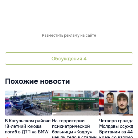
Разместить рекламу на сайте
Обсуждения
4
Похожие новости
В Кагульском районе
На территории
Четверо граждан
18-летний юноша
психиатрической
Молдовы осужден
погиб в ДТП на BMW
больницы «Кодру»
Британии за 449
нашли тело в стадии
краж со взломом