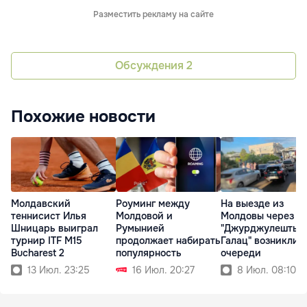
Разместить рекламу на сайте
Обсуждения
2
Похожие новости
Молдавский
Роуминг между
На выезде из
теннисист Илья
Молдовой и
Молдовы через К
Шницарь выиграл
Румынией
"Джурджулешты–
турнир ITF M15
продолжает набирать
Галац" возникли
Bucharest 2
популярность
очереди
13 Июл. 23:25
16 Июл. 20:27
8 Июл. 08:10