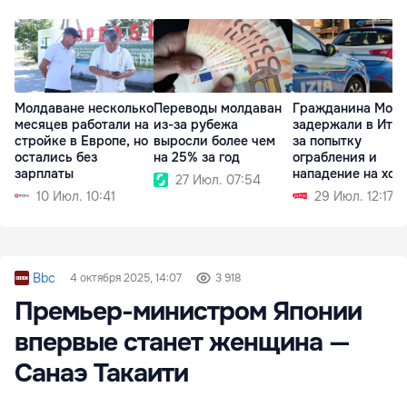
Молдаване несколько
Переводы молдаван
Гражданина Мол
месяцев работали на
из-за рубежа
задержали в Ита
стройке в Европе, но
выросли более чем
за попытку
остались без
на 25% за год
ограбления и
зарплаты
нападение на хоз
27 Июл. 07:54
10 Июл. 10:41
29 Июл. 12:17
Bbc
4 октября 2025, 14:07
3 918
Премьер-министром Японии
впервые станет женщина —
Санаэ Такаити