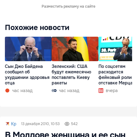
Разместить рекламу на сайте
Похожие новости
Сын Джо Байдена
Зеленский: США
По соцсетям
сообщил об
будут ежемесячно
расходится
ухудшении здоровья
поставлять Киеву
фейковый ролик 
отца
ракеты
отставке Мерца
час назад
час назад
вчера
Kp
13 декабря 2010, 10:53
542
В Молдове женщина и ее сын