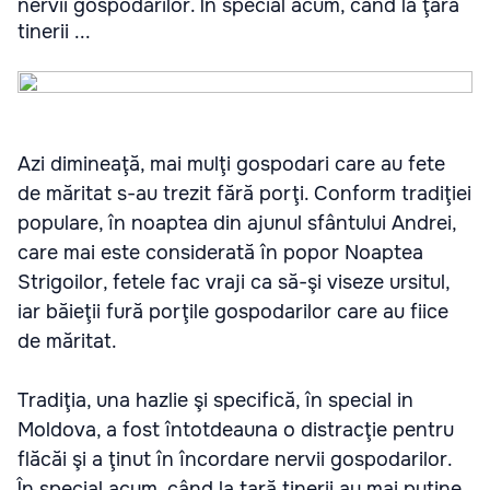
nervii gospodarilor. În special acum, când la ţară
tinerii ...
Azi dimineaţă, mai mulţi gospodari care au fete
de măritat s-au trezit fără porţi. Conform tradiţiei
populare, în noaptea din ajunul sfântului Andrei,
care mai este considerată în popor Noaptea
Strigoilor, fetele fac vraji ca să-şi viseze ursitul,
iar băieţii fură porţile gospodarilor care au fiice
de măritat.
Tradiţia, una hazlie şi specifică, în special in
Moldova, a fost întotdeauna o distracţie pentru
flăcăi şi a ţinut în încordare nervii gospodarilor.
În special acum, când la ţară tinerii au mai puţine