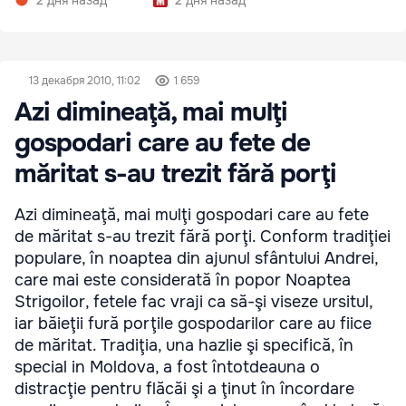
2 дня назад
2 дня назад
13 декабря 2010, 11:02
1 659
Azi dimineaţă, mai mulţi
gospodari care au fete de
măritat s-au trezit fără porţi
Azi dimineaţă, mai mulţi gospodari care au fete
de măritat s-au trezit fără porţi. Conform tradiţiei
populare, în noaptea din ajunul sfântului Andrei,
care mai este considerată în popor Noaptea
Strigoilor, fetele fac vraji ca să-şi viseze ursitul,
iar băieţii fură porţile gospodarilor care au fiice
de măritat. Tradiţia, una hazlie şi specifică, în
special in Moldova, a fost întotdeauna o
distracţie pentru flăcăi şi a ţinut în încordare