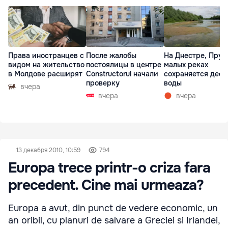
Права иностранцев с
После жалобы
На Днестре, Прут
видом на жительство
постоялицы в центре
малых реках
в Молдове расширят
Constructorul начали
сохраняется деф
проверку
воды
вчера
вчера
вчера
13 декабря 2010, 10:59
794
Europa trece printr-o criza fara
precedent. Cine mai urmeaza?
Europa a avut, din punct de vedere economic, un
an oribil, cu planuri de salvare a Greciei si Irlandei,