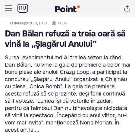
RU
13 декабря 2010, 11:09
1 005
Dan Bălan refuză a treia oară să
vină la „Şlagărul Anului”
Sursa: evenimentul.md Al treilea sezon la rând,
Dan Bălan, nu vine la gala de premiere a celor mai
bune piese ale anului. Crazy Loop, a participat la
concursul „Şlagărul Anului" organizat la Chişinău
cu piesa „Chica Bomb". La gala de premiere
acesta refuză să se prezinte, deşi fanii continuă
să-l voteze. "Lumea îşi dă voturile în zadar,
pentru că faimosul Dan nu binevoieşte niciodată
să vină la spectacol. Începând cu anul viitor, nu-l
vom mai invita", menţionează Nona Marian. În
acest an, la ...