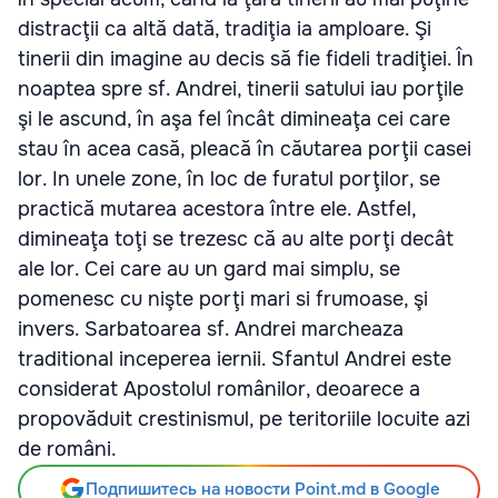
distracţii ca altă dată, tradiţia ia amploare. Şi
tinerii din imagine au decis să fie fideli tradiţiei. În
noaptea spre sf. Andrei, tinerii satului iau porţile
şi le ascund, în aşa fel încât dimineaţa cei care
stau în acea casă, pleacă în căutarea porţii casei
lor. In unele zone, în loc de furatul porţilor, se
practică mutarea acestora între ele. Astfel,
dimineaţa toţi se trezesc că au alte porţi decât
ale lor. Cei care au un gard mai simplu, se
pomenesc cu nişte porţi mari si frumoase, şi
invers. Sarbatoarea sf. Andrei marcheaza
traditional inceperea iernii. Sfantul Andrei este
considerat Apostolul românilor, deoarece a
propovăduit crestinismul, pe teritoriile locuite azi
de români.
Подпишитесь на новости Point.md в Google