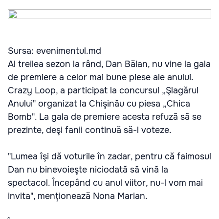
Sursa: evenimentul.md
Al treilea sezon la rând, Dan Bălan, nu vine la gala
de premiere a celor mai bune piese ale anului.
Crazy Loop, a participat la concursul „Şlagărul
Anului" organizat la Chişinău cu piesa „Chica
Bomb". La gala de premiere acesta refuză să se
prezinte, deşi fanii continuă să-l voteze.
"Lumea îşi dă voturile în zadar, pentru că faimosul
Dan nu binevoieşte niciodată să vină la
spectacol. Începând cu anul viitor, nu-l vom mai
invita", menţionează Nona Marian.