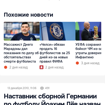
Похожие новости
Массажист Диего
«Челси» обязан
УЕФА сохранил
Марадоны дал
продать 16
бойкот ЧМ из-за
показания по делу об
футболистов за 25
утраты доверия к
обстоятельствах
дней из-за новых
Инфантино
смерти футболиста
правил ФИФА
3 дня назад
2 дня назад
2 дня назад
13 декабря 2010, 11:06
491
Наставник сборной Германии
по футболу Йоахим Лёв назван