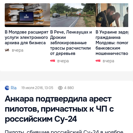
В Молдове расширят
В Рече, Ленкауцах и
В Украине задер
услуги электронного
Дрокии
гражданина
архива для бизнеса
заблокированные
Молдовы: помогал
трассы расчистили
банковским
вчера
от деревьев
мошенничеством 
Чехии
вчера
вчера
Ria
19 июля 2016, 13:05
4 880
Анкара подтвердила арест
пилотов, причастных к ЧП с
российским Су-24
Пилоты, сбившие российский Су-24 в ноябре