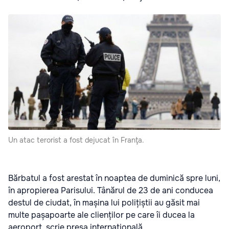
Un atac terorist a fost dejucat în Franţa.
Bărbatul a fost arestat în noaptea de duminică spre luni,
în apropierea Parisului. Tânărul de 23 de ani conducea
destul de ciudat, în mașina lui polițiștii au găsit mai
multe pașapoarte ale clienților pe care îi ducea la
aeroport, scrie presa internațională.