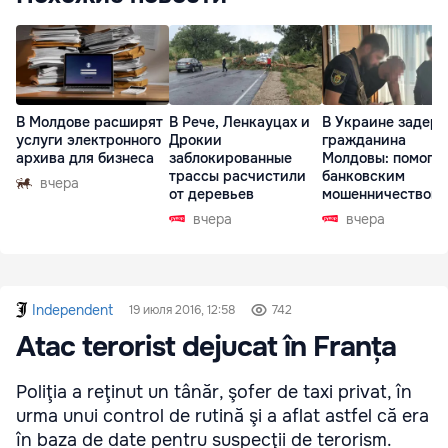
В Молдове расширят
В Рече, Ленкауцах и
В Украине задер
услуги электронного
Дрокии
гражданина
архива для бизнеса
заблокированные
Молдовы: помогал
трассы расчистили
банковским
вчера
от деревьев
мошенничеством 
Чехии
вчера
вчера
Independent
19 июля 2016, 12:58
742
Atac terorist dejucat în Franța
Poliţia a reţinut un tânăr, şofer de taxi privat, în
urma unui control de rutină şi a aflat astfel că era
în baza de date pentru suspecţii de terorism.