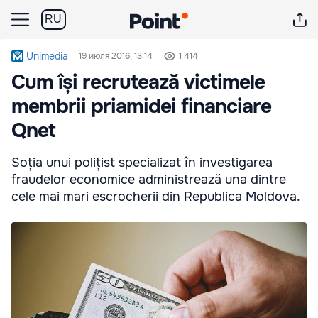
RU
Unimedia
19 июля 2016, 13:14
1 414
Cum își recrutează victimele
membrii priamidei financiare
Qnet
Soția unui polițist specializat în investigarea
fraudelor economice administrează una dintre
cele mai mari escrocherii din Republica Moldova.