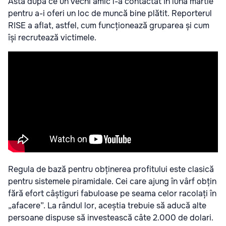
Asta după ce un vechi amic l-a contactat în luna martie
pentru a-i oferi un loc de muncă bine plătit. Reporterul
RISE a aflat, astfel, cum funcționează gruparea și cum
își recrutează victimele.
Regula de bază pentru obținerea profitului este clasică
pentru sistemele piramidale. Cei care ajung în vârf obțin
fără efort câștiguri fabuloase pe seama celor racolați în
„afacere”. La rândul lor, aceștia trebuie să aducă alte
persoane dispuse să investească câte 2.000 de dolari.