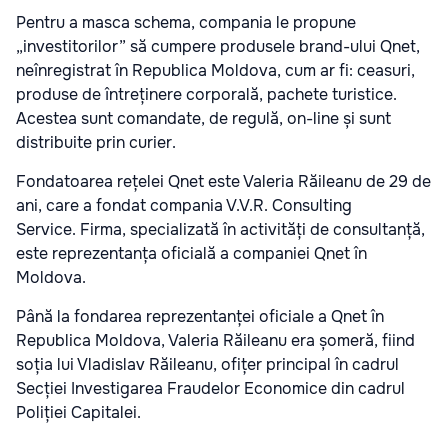
Pentru a masca schema, compania le propune
„investitorilor” să cumpere produsele brand-ului Qnet,
neînregistrat în Republica Moldova, cum ar fi: ceasuri,
produse de întreținere corporală, pachete turistice.
Acestea sunt comandate, de regulă, on-line și sunt
distribuite prin curier.
Fondatoarea rețelei Qnet este Valeria Răileanu de 29 de
ani, care a fondat compania V.V.R. Consulting
Service. Firma, specializată în activități de consultanță,
este reprezentanța oficială a companiei Qnet în
Moldova.
Până la fondarea reprezentanței oficiale a Qnet în
Republica Moldova, Valeria Răileanu era șomeră, fiind
soția lui Vladislav Răileanu, ofițer principal în cadrul
Secției Investigarea Fraudelor Economice din cadrul
Poliției Capitalei.