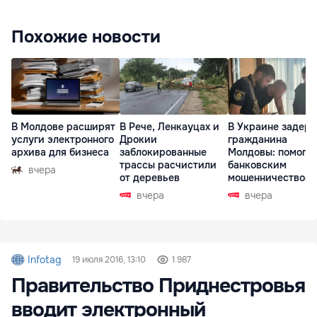
Похожие новости
В Молдове расширят
В Рече, Ленкауцах и
В Украине задер
услуги электронного
Дрокии
гражданина
архива для бизнеса
заблокированные
Молдовы: помогал
трассы расчистили
банковским
вчера
от деревьев
мошенничеством 
Чехии
вчера
вчера
Infotag
19 июля 2016, 13:10
1 987
Правительство Приднестровья
вводит электронный