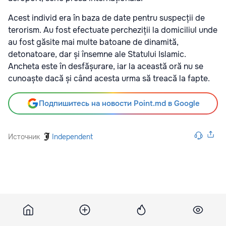
Acest individ era în baza de date pentru suspecții de
terorism. Au fost efectuate percheziții la domiciliul unde
au fost găsite mai multe batoane de dinamită,
detonatoare, dar și însemne ale Statului Islamic.
Ancheta este în desfășurare, iar la această oră nu se
cunoaște dacă și când acesta urma să treacă la fapte.
Подпишитесь на новости Point.md в Google
Источник
Independent