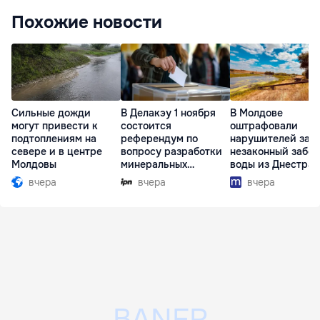
Похожие новости
Сильные дожди
В Делакэу 1 ноября
В Молдове
могут привести к
состоится
оштрафовали
подтоплениям на
референдум по
нарушителей за
севере и в центре
вопросу разработки
незаконный забор
Молдовы
минеральных
воды из Днестра
ресурсов
вчера
вчера
вчера