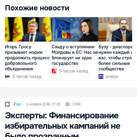
Похожие новости
Игорь Гросу
Санду о вступлении
Бузу - диаспоре:
призывает мэрии
Молдовы в ЕС: Нас не
нужен каждый из
продолжить процесс
блокирует ни одно
вас, чтобы строит
добровольного
государство
более сильные
объединения
сообщества
5 часов назад
5 часов назад
вчера
Pan
2 ноября 2016, 17:35
1 084
Эксперты: Финансирование
избирательных кампаний не
было прозрачным