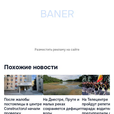
Разместить рекламу на сайте
Похожие новости
После жалобы
На Днестре, Пруте и
На Телецентре
постоялицы в центре
малых реках
пройдут репетиц
Constructorul начали
сохраняется дефицит
парада: водителе
проверку
воды
предупредили о