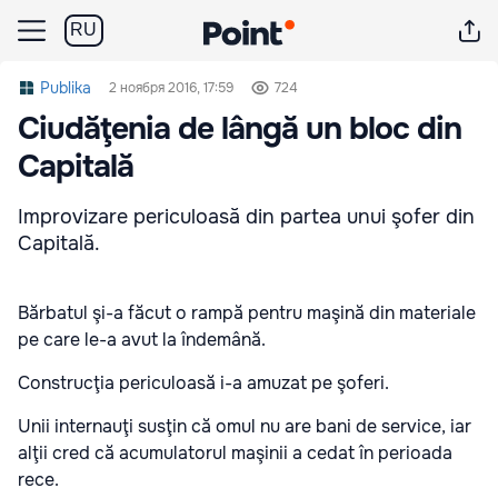
RU
Publika
2 ноября 2016, 17:59
724
Ciudăţenia de lângă un bloc din
Capitală
Improvizare periculoasă din partea unui şofer din
Capitală.
Bărbatul şi-a făcut o rampă pentru maşină din materiale
pe care le-a avut la îndemână.
Construcţia periculoasă i-a amuzat pe şoferi.
Unii internauţi susţin că omul nu are bani de service, iar
alţii cred că acumulatorul maşinii a cedat în perioada
rece.