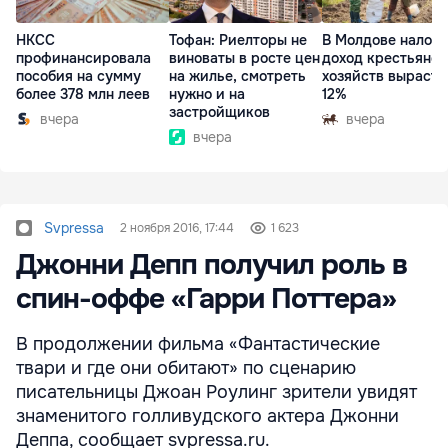
НКСС
Тофан: Риелторы не
В Молдове налог 
профинансировала
виноваты в росте цен
доход крестьянск
пособия на сумму
на жилье, смотреть
хозяйств вырасте
более 378 млн леев
нужно и на
12%
застройщиков
вчера
вчера
вчера
Svpressa
2 ноября 2016, 17:44
1 623
Джонни Депп получил роль в
спин-оффе «Гарри Поттера»
В продолжении фильма «Фантастические
твари и где они обитают» по сценарию
писательницы Джоан Роулинг зрители увидят
знаменитого голливудского актера Джонни
Деппа, сообщает svpressa.ru.