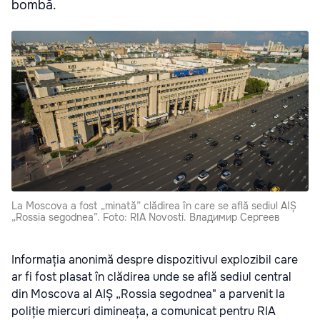
bombă.
La Moscova a fost „minată” clădirea în care se află sediul AIȘ
„Rossia segodnea”. Foto: RIA Novosti. Владимир Сергеев
Informația anonimă despre dispozitivul explozibil care
ar fi fost plasat în clădirea unde se află sediul central
din Moscova al AIȘ „Rossia segodnea" a parvenit la
poliție miercuri dimineața, a comunicat pentru RIA