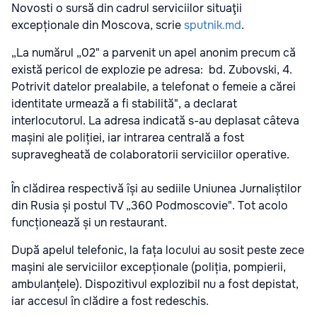
Novosti o sursă din cadrul serviciilor situaţii
excepționale din Moscova, scrie
sputnik.md
.
„La numărul „02" a parvenit un apel anonim precum că
există pericol de explozie pe adresa: bd. Zubovski, 4.
Potrivit datelor prealabile, a telefonat o femeie a cărei
identitate urmează a fi stabilită", a declarat
interlocutorul. La adresa indicată s-au deplasat câteva
mașini ale poliției, iar intrarea centrală a fost
supravegheată de colaboratorii serviciilor operative.
În clădirea respectivă își au sediile Uniunea Jurnaliștilor
din Rusia și postul TV „360 Podmoscovie". Tot acolo
funcționează și un restaurant.
După apelul telefonic, la fața locului au sosit peste zece
mașini ale serviciilor excepționale (poliția, pompierii,
ambulanțele). Dispozitivul explozibil nu a fost depistat,
iar accesul în clădire a fost redeschis.