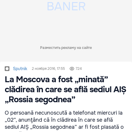
Разместить рекламу на сайте
Sputnik
2 ноября 2016, 17:55
724
La Moscova a fost „minată”
clădirea în care se află sediul AIȘ
„Rossia segodnea”
O persoană necunoscută a telefonat miercuri la
„02”, anunţând că în clădirea în care se află
sediul AIȘ „Rossia segodnea” ar fi fost plasată o