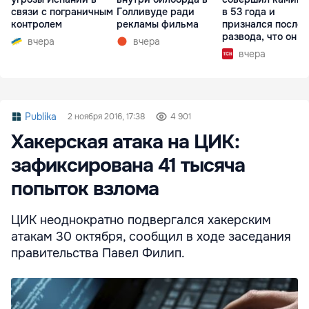
связи с пограничным
Голливуде ради
в 53 года и
контролем
рекламы фильма
признался после
развода, что он г
вчера
вчера
вчера
Publika
2 ноября 2016, 17:38
4 901
Хакерская атака на ЦИК:
зафиксирована 41 тысяча
попыток взлома
ЦИК неоднократно подвергался хакерским
атакам 30 октября, сообщил в ходе заседания
правительства Павел Филип.