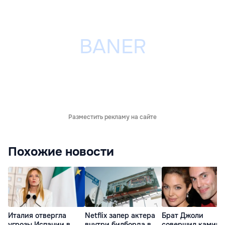
Разместить рекламу на сайте
Похожие новости
Италия отвергла
Netflix запер актера
Брат Джоли
угрозы Испании в
внутри билборда в
совершил каминг