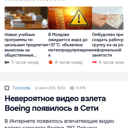
Новые учебные
В Молдове
Омбудсмен призв
программы по
ожидается жара до
создать рабочую
школьным предметам
+37 °C: объявлено
группу из-за рост
вынесены на
метеопредупреждени
неформальной
общественные
е
занятости
консультации
5 часов назад
6 часов назад
6 часов назад
Tvzvezda
12 июня 2015, 16:53
13 678
Невероятное видео взлета
Boeing появилось в Сети
В Интернете появилось впечатяющее видео