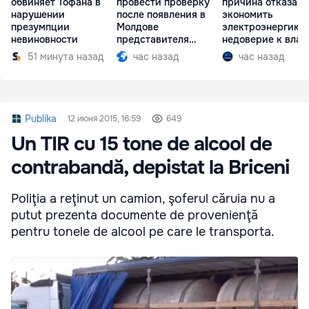
обвиняет Тофана в
провести проверку
причина отказа
нарушении
после появления в
экономить
презумпции
Молдове
электроэнергию 
невиновности
представителя
недоверие к влас
Южной Осетии
51 минута назад
час назад
час назад
Publika
12 июня 2015, 16:59
649
Un TIR cu 15 tone de alcool de
contrabandă, depistat la Briceni
Poliţia a reţinut un camion, şoferul căruia nu a
putut prezenta documente de provenienţă
pentru tonele de alcool pe care le transporta.