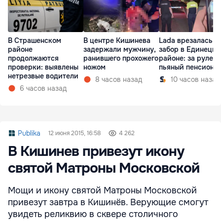
В Страшенском
В центре Кишинева
Lada врезалась в
районе
задержали мужчину,
забор в Единецк
продолжаются
ранившего прохожего
районе: за рулем
проверки: выявлены
ножом
пьяный пенсионе
нетрезвые водители
8 часов назад
10 часов назад
6 часов назад
Publika
12 июня 2015, 16:58
4 262
В Кишинев привезут икону
святой Матроны Московской
Мощи и икону святой Матроны Московской
привезут завтра в Кишинёв. Верующие смогут
увидеть реликвию в сквере столичного