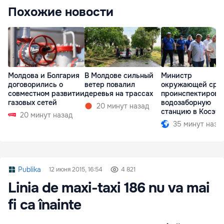
Похожие новости
Молдова и Болгария
В Молдове сильный
Министр
договорились о
ветер повалил
окружающей сре
совместном развитии
деревья на трассах
проинспектирова
газовых сетей
водозаборную
20 минут назад
станцию в Косэу
20 минут назад
35 минут наза
Publika
12 июня 2015, 16:54
4 821
Linia de maxi-taxi 186 nu va mai
fi ca înainte