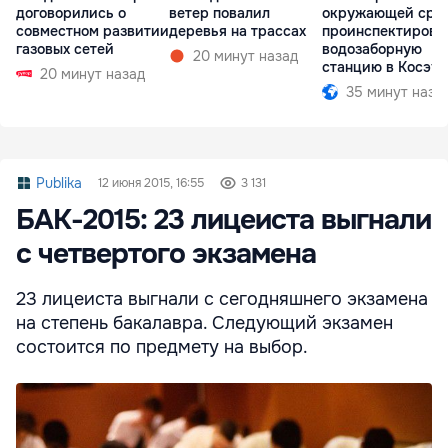
договорились о
ветер повалил
окружающей сре
совместном развитии
деревья на трассах
проинспектирова
газовых сетей
водозаборную
20 минут назад
станцию в Косэу
20 минут назад
35 минут наза
Publika
12 июня 2015, 16:55
3 131
БАК-2015: 23 лицеиста выгнали
с четвертого экзамена
23 лицеиста выгнали с сегодняшнего экзамена
на степень бакалавра. Следующий экзамен
состоится по предмету на выбор.