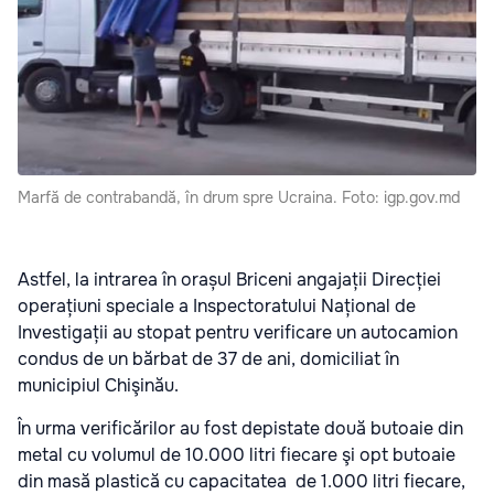
Marfă de contrabandă, în drum spre Ucraina. Foto: igp.gov.md
Astfel, la intrarea în orașul Briceni angajații Direcției
operațiuni speciale a Inspectoratului Național de
Investigații au stopat pentru verificare un autocamion
condus de un bărbat de 37 de ani, domiciliat în
municipiul Chişinău.
În urma verificărilor au fost depistate două butoaie din
metal cu volumul de 10.000 litri fiecare şi opt butoaie
din masă plastică cu capacitatea de 1.000 litri fiecare,