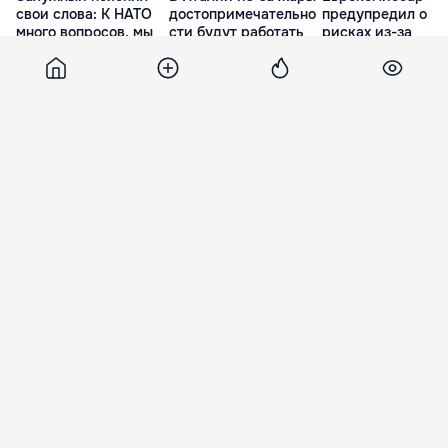
свои слова: К НАТО
достопримечательно
предупредил о
много вопросов, мы
сти будут работать
рисках из-за
технологически
дольше
зависимости от
впереди
соседей в вопрос
9 минут назад
границ
минута назад
30 минут наза
Perfecte
12 июня 2015, 16:50
7 945
Vera Brejneva, pe coperta unei
reviste din Rusia
Vera Brejneva apare din ce in ce mai des in
pictoriale, cea mai recenta aparitie a vedetei fiind
pe coperta unei reviste din Rusia, Glamour.