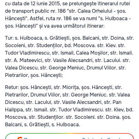
cu data de 12 iunie 2015, se prelungește itinerarul rutei
de transport public nr. 186 "str. Calea Orheiului - șos.
Hâncești". Astfel, ruta nr. 186 se va numi "s. Hulboaca -
șos. Hâncești" și va avea următorul itinerar:
Tur: s. Hulboaca, s. Grătiești, șos. Balcani, str. Doina, str.
Socoleni, str. Studenților, bd. Moscova. str. Kiev. str.
Tudor Vladimirescu, str. Ismail, Calea Moșilor, str. Ismail.
str. A. Mateevici, str. Vasile Alecsandri, str. Lacului. str.
Valea Dicescu, str. George Meniuc, Drumul Viilor. str.
Pietrarilor, șos. Hâncești;
Retur: șos. Hâncești, str. Miorița, șos. Hâncești, str.
Pietrarilor, Drumul Viilor, str. George Meniuc. str. Valea
Dicescu, str. Lacului, str. Vasile Alecsandri, str. Pan
Halippa, str. Ismail. str. Tudor Vladimirescu. str. Kiev, bd.
Moscova, str. Studenților. str. Socoleni. str. Doina. șos.
Balcani, s. Grătiești, s. Hulboaca.