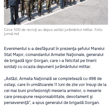
Circa 500 de recruţi au depus astăzi jurământul militar. Foto:
jurnal.md
Evenimentul s-a desfăşurat în prezenţa şefului Marelui
Stat Major, comandantul Armatei Naţionale, generalul
de brigadă Igor Gorgan, care i-a felicitat pe tinerii
soldaţi cu ocazia depunerii jurământului militar.
„Astăzi, Armata Naţională se completează cu 498 de
ostaşi, care în următoarele 11 luni de zile vor însuşi de la
cei mai buni profesionişti meseria armelor, o meserie
care presupune responsabilitate, devotament şi
perseverenţă”, a spus generalul de brigadă Gorgan.