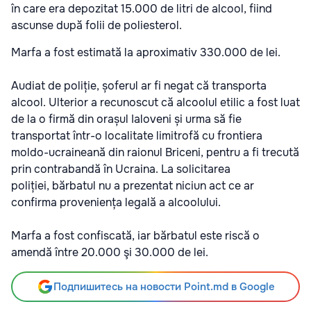
în care era depozitat 15.000 de litri de alcool, fiind
ascunse după folii de poliesterol.
Marfa a fost estimată la aproximativ 330.000 de lei.
Audiat de poliție, șoferul ar fi negat că transporta
alcool. Ulterior a recunoscut că alcoolul etilic a fost luat
de la o firmă din orașul Ialoveni și urma să fie
transportat într-o localitate limitrofă cu frontiera
moldo-ucraineană din raionul Briceni, pentru a fi trecută
prin contrabandă în Ucraina. La solicitarea
poliției, bărbatul nu a prezentat niciun act ce ar
confirma proveniența legală a alcoolului.
Marfa a fost confiscată, iar bărbatul este riscă o
amendă între 20.000 şi 30.000 de lei.
Подпишитесь на новости Point.md в Google