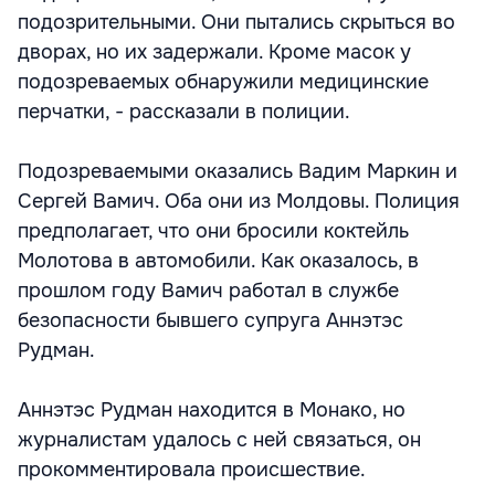
подозрительными. Они пытались скрыться во
дворах, но их задержали. Кроме масок у
подозреваемых обнаружили медицинские
перчатки, - рассказали в полиции.
Подозреваемыми оказались Вадим Маркин и
Сергей Вамич. Оба они из Молдовы. Полиция
предполагает, что они бросили коктейль
Молотова в автомобили. Как оказалось, в
прошлом году Вамич работал в службе
безопасности бывшего супруга Аннэтэс
Рудман.
Аннэтэс Рудман находится в Монако, но
журналистам удалось с ней связаться, он
прокомментировала происшествие.