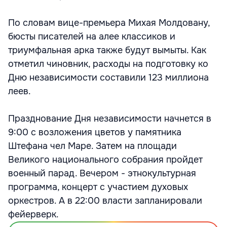
По словам вице-премьера Михая Молдовану,
бюсты писателей на алее классиков и
триумфальная арка также будут вымыты. Как
отметил чиновник, расходы на подготовку ко
Дню независимости составили 123 миллиона
леев.
Празднование Дня независимости начнется в
9:00 с возложения цветов у памятника
Штефана чел Маре. Затем на площади
Великого национального собрания пройдет
военный парад. Вечером - этнокультурная
программа, концерт с участием духовых
оркестров. А в 22:00 власти запланировали
фейерверк.