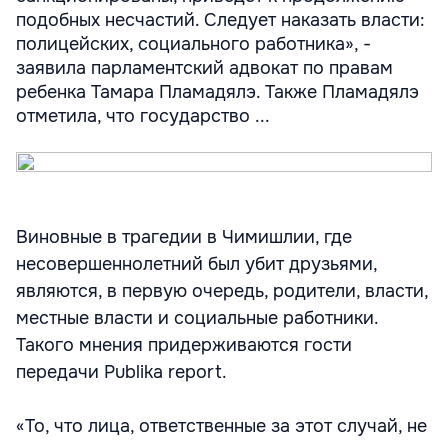
подобных несчастий. Следует наказать власти:
полицейских, социального работника», -
заявила парламентский адвокат по правам
ребенка Тамара Пламадялэ. Также Пламадялэ
отметила, что государство ...
Виновные в трагедии в Чимишлии, где
несовершеннолетний был убит друзьями,
являются, в первую очередь, родители, власти,
местные власти и социальные работники.
Такого мнения придерживаются гости
передачи Publika report.
«То, что лица, ответственные за этот случай, не