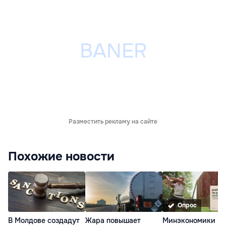
Разместить рекламу на сайте
Похожие новости
Опрос
В Молдове создадут
Жара повышает
Минэкономики