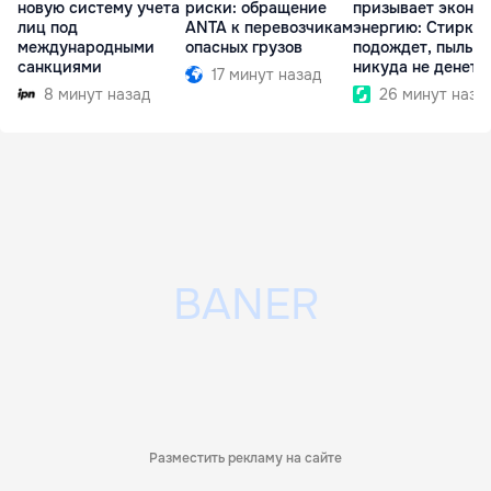
новую систему учета
риски: обращение
призывает эконо
лиц под
ANTA к перевозчикам
энергию: Стирка
международными
опасных грузов
подождет, пыль
санкциями
никуда не денетс
17 минут назад
8 минут назад
26 минут наза
Разместить рекламу на сайте