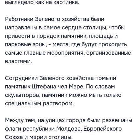
выглядело как на картинке.
Работники Зеленого хозяйства были
направлены в самое сердце столицы, чтобы
привести в порядок памятник, площадь и
парковые зоны, - места, где будут проходить
самые главные мероприятия, организованные
властями.
Сотрудники Зеленого хозяйства помыли
памятник Штефана чел Маре. По словам
скульпторов, памятник можно мыть только
специальным раствором.
Между тем, на улицах города были развешаны
флаги республики Молдова, Европейского
Союза и мэрии столицы.