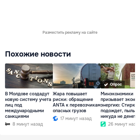
Разместить рекламу на сайте
Похожие новости
Опрос
В Молдове создадут
Жара повышает
Минэкономики
новую систему учета
риски: обращение
призывает эконо
лиц под
ANTA к перевозчикам
энергию: Стирка
международными
опасных грузов
подождет, пыль
санкциями
никуда не денетс
17 минут назад
8 минут назад
26 минут наза