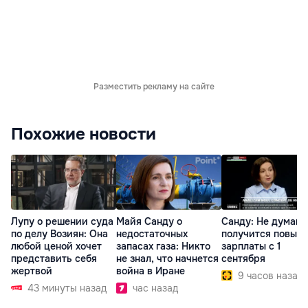
Разместить рекламу на сайте
Похожие новости
Лупу о решении суда
Майя Санду о
Санду: Не думаю,
по делу Возиян: Она
недостаточных
получится повыс
любой ценой хочет
запасах газа: Никто
зарплаты с 1
представить себя
не знал, что начнется
сентября
жертвой
война в Иране
9 часов назад
43 минуты назад
час назад