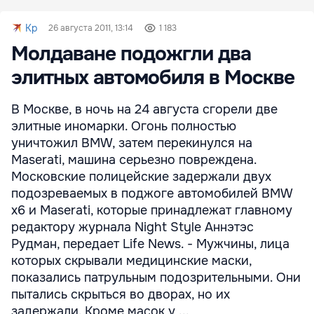
Kp
26 августа 2011, 13:14
1 183
Молдаване подожгли два
элитных автомобиля в Москве
В Москве, в ночь на 24 августа сгорели две
элитные иномарки. Огонь полностью
уничтожил BMW, затем перекинулся на
Maserati, машина серьезно повреждена.
Московские полицейские задержали двух
подозреваемых в поджоге автомобилей BMW
x6 и Maserati, которые принадлежат главному
редактору журнала Night Style Аннэтэс
Рудман, передает Life News. - Мужчины, лица
которых скрывали медицинские маски,
показались патрульным подозрительными. Они
пытались скрыться во дворах, но их
задержали. Кроме масок у ...