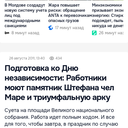
В Молдове создадут
Жара повышает
Минэкономики
новую систему учета
риски: обращение
призывает эконо
лиц под
ANTA к перевозчикам
энергию: Стирка
международными
опасных грузов
подождет, пыль
санкциями
никуда не денетс
17 минут назад
8 минут назад
26 минут наза
26 августа 2011, 13:40
434
Подготовка ко Дню
независимости: Работники
моют памятник Штефана чел
Маре и триумфальную арку
Суета на площади Великого национального
собрания. Работа идет полным ходом. И все
для того, чтобы завтра, в праздник по случаю