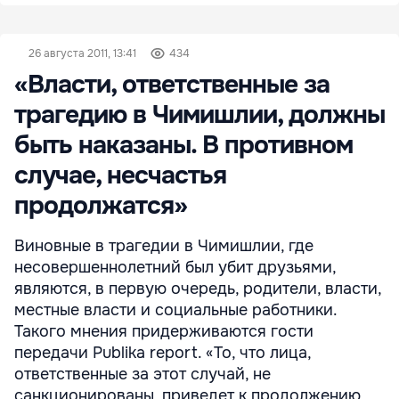
26 августа 2011, 13:41
434
«Власти, ответственные за
трагедию в Чимишлии, должны
быть наказаны. В противном
случае, несчастья
продолжатся»
Виновные в трагедии в Чимишлии, где
несовершеннолетний был убит друзьями,
являются, в первую очередь, родители, власти,
местные власти и социальные работники.
Такого мнения придерживаются гости
передачи Publika report. «То, что лица,
ответственные за этот случай, не
санкционированы, приведет к продолжению