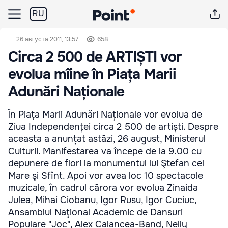
RU
26 августа 2011, 13:57
658
Circa 2 500 de ARTIȘTI vor
evolua mîine în Piața Marii
Adunări Naționale
În Piața Marii Adunări Naționale vor evolua de
Ziua Independenței circa 2 500 de artiști. Despre
aceasta a anunțat astăzi, 26 august, Ministerul
Culturii. Manifestarea va începe de la 9.00 cu
depunere de flori la monumentul lui Ştefan cel
Mare şi Sfînt. Apoi vor avea loc 10 spectacole
muzicale, în cadrul cărora vor evolua Zinaida
Julea, Mihai Ciobanu, Igor Rusu, Igor Cuciuc,
Ansamblul Naţional Academic de Dansuri
Populare "Joc", Alex Calancea-Band, Nelly