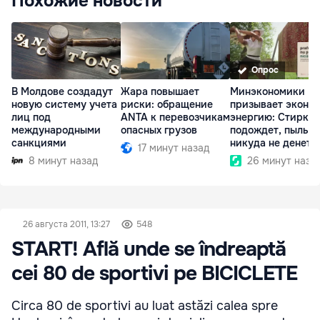
Похожие новости
Опрос
В Молдове создадут
Жара повышает
Минэкономики
новую систему учета
риски: обращение
призывает эконо
лиц под
ANTA к перевозчикам
энергию: Стирка
международными
опасных грузов
подождет, пыль
санкциями
никуда не денетс
17 минут назад
8 минут назад
26 минут наза
26 августа 2011, 13:27
548
START! Află unde se îndreaptă
cei 80 de sportivi pe BICICLETE
Circa 80 de sportivi au luat astăzi calea spre