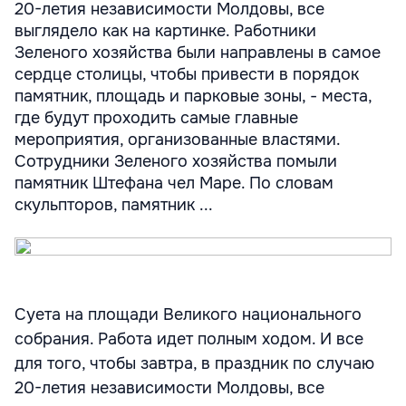
20-летия независимости Молдовы, все
выглядело как на картинке. Работники
Зеленого хозяйства были направлены в самое
сердце столицы, чтобы привести в порядок
памятник, площадь и парковые зоны, - места,
где будут проходить самые главные
мероприятия, организованные властями.
Сотрудники Зеленого хозяйства помыли
памятник Штефана чел Маре. По словам
скульпторов, памятник ...
Суета на площади Великого национального
собрания. Работа идет полным ходом. И все
для того, чтобы завтра, в праздник по случаю
20-летия независимости Молдовы, все