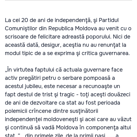
La cei 20 de ani de independenţă, şi Partidul
Comuniştilor din Republica Moldova au venit cu o
scrisoare de felicitare adreastă poporului. Nici de
această dată, desigur, aceştia nu au renunţat la
modul tipic de a se exprima şi critica guvernarea.
„În virtutea faptului că actuala guvernare face
activ pregătiri petru o serbare pompoasă a
acestul jubileu, este necesar a recunoaşte un
fapt destul de trist şi tragic - toţi aceşti douăzeci
de ani de dezvoltare ca stat au fost perioada
polemicii crîncene dintre susţinătorii
independenţei moldoveneşti şi acei care au văzut
şi continuă să vadă Moldova în componenţa altui
stat..”, „din primele zile, de la primii paşi ..... a