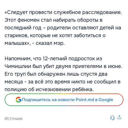
«Следует провести служебное расследование.
Этот феномен стал набирать обороты в
последний год – родители оставляют детей на
стариков, которые не хотят заботиться о
малышах», - сказал мэр.
Напомним, что 12-летний подросток из
Чимишлии был убит двумя приятелями в июне.
Его труп был обнаружен лишь спустя два
месяца - за всё это время никто не сообщил в
полицию об исчезновении ребёнка.
Подпишитесь на новости Point.md в Google
Источник