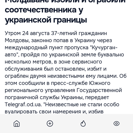
соотечественника у
украинской границы
Утром 24 августа 37-летний гражданин
Молдовы, законно попав в Украину через
международный пункт пропуска "Кучурган-
авто", пройдя по украинской земле буквально
несколько метров, в зоне сервисного
обслуживания был остановлен, избит и
ограблен двумя неизвестными ему лицами. Об
этом сообщили в пресс-службе Южного
регионального управления Государственной
пограничной службы Украины, передает
Telegraf.od.ua. "Неизвестные не стали особо
вуалировать свои намерения и, избив
мужчину, отняли у него сумку, ...