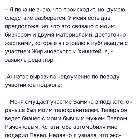
– Я пока не знаю, что происходит, но, думаю,
следствие разберется. У меня есть два
предположения, что это связано с моим
бизнесом и двумя материалами, достаточно
жесткими, которые я готовлю к публикации с
участием Жириновского и Хинштейна, -
заявила редактор.
.Аннэтэс выразила недоумение по поводу
участников поджога:
– Меня смущает участие Вамича в поджоге, он
раньше был моим телохранителем. Теперь он
ведет бизнес с моим бывшим мужем Павлом
Рыченковым. Кстати, оба автомобиля мне
подарил Павел. Недавно я узнала, что экс-