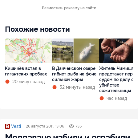
Разместить рекламу на сайте
Похожие новости
Кишинёв встал в
В Данченском озере
Житель Чимишли
гигантских пробках
гибнет рыба на фоне
предстанет перед
сильной жары
судом по делу об
20 минут назад
убийстве
52 минуты назад
сожительницы
час назад
Vesti
26 августа 2011, 13:06
735
Молдаване избили и ограбили