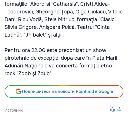
formaţiile "Akord"şi "Catharsis", Cristi Aldea-
Teodorovici, Gheorghe Ţopa, Olga Ciolacu, Vitalie
Dani, Ricu Vodă, Stela Mitriuc, formaţia "Clasic"
Silvia Grigore, Anişoara Puică, Teatrul "Ginta
Latină", "JF balet" şi alţii.
Pentru ora 22.00 este preconizat un show
pirotehnic de excepţie, după care în Piaţa Marii
Adunări Naţionale va concerta formaţia etno-
rock "Zdob şi Zdub".
Подпишитесь на новости Point.md в Google
Источник