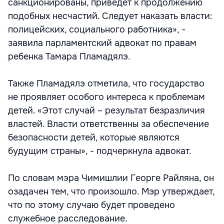
санкционированы, приведет к продолжению
подобных несчастий. Следует наказать власти:
полицейских, социального работника», -
заявила парламентский адвокат по правам
ребенка Тамара Пламадялэ.
Также Пламадялэ отметила, что государство
не проявляет особого интереса к проблемам
детей. «Этот случай – результат безразличия
властей. Власти ответственны за обеспечение
безопасности детей, которые являются
будущим страны», - подчеркнула адвокат.
По словам мэра Чимишлии Георге Райляна, он
озадачен тем, что произошло. Мэр утверждает,
что по этому случаю будет проведено
служебное расследование.