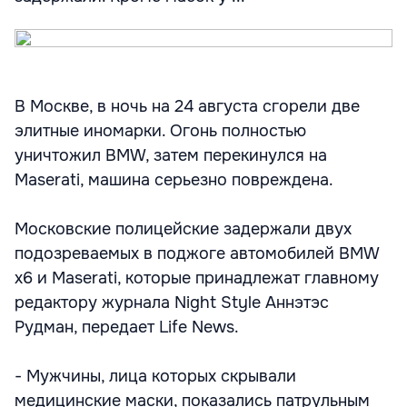
В Москве, в ночь на 24 августа сгорели две
элитные иномарки. Огонь полностью
уничтожил BMW, затем перекинулся на
Maserati, машина серьезно повреждена.
Московские полицейские задержали двух
подозреваемых в поджоге автомобилей BMW
x6 и Maserati, которые принадлежат главному
редактору журнала Night Style Аннэтэс
Рудман, передает Life News.
- Мужчины, лица которых скрывали
медицинские маски, показались патрульным